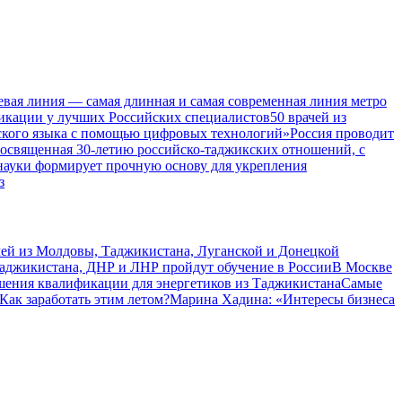
евая линия — самая длинная и самая современная линия метро
икации у лучших Российских специалистов
50 врачей из
ского языка с помощью цифровых технологий»
Россия проводит
посвященная 30-летию российско-таджикских отношений, с
 науки формирует прочную основу для укрепления
з
чей из Молдовы, Таджикистана, Луганской и Донецкой
Таджикистана, ДНР и ЛНР пройдут обучение в России
В Москве
шения квалификации для энергетиков из Таджикистана
Самые
Как заработать этим летом?
Марина Хадина: «Интересы бизнеса