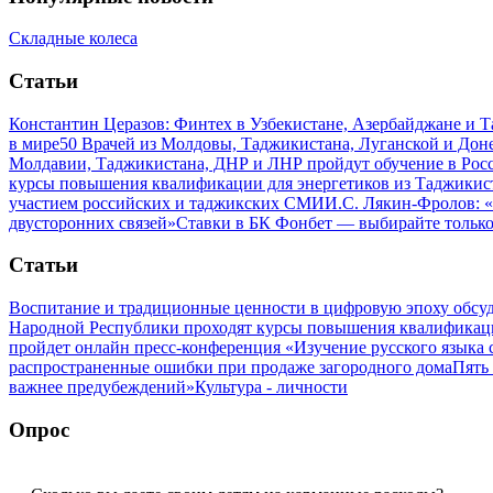
Складные колеса
Статьи
Константин Церазов: Финтех в Узбекистане, Азербайджане и 
в мире
50 Врачей из Молдовы, Таджикистана, Луганской и До
Молдавии, Таджикистана, ДНР и ЛНР пройдут обучение в Рос
курсы повышения квалификации для энергетиков из Таджикис
участием российских и таджикских СМИ
И.С. Лякин-Фролов: «
двусторонних связей»
Ставки в БК Фонбет — выбирайте тольк
Статьи
Воспитание и традиционные ценности в цифровую эпоху обсу
Народной Республики проходят курсы повышения квалификац
пройдет онлайн пресс-конференция «Изучение русского язык
распространенные ошибки при продаже загородного дома
Пять
важнее предубеждений»
Культура - личности
Опрос