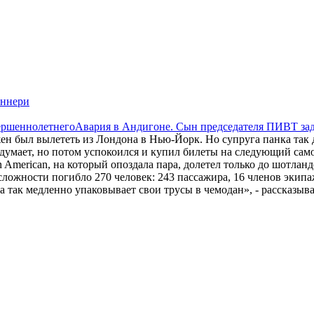
оннери
Авария в Андигоне. Сын председателя ПИВТ за
жен был вылететь из Лондона в Нью-Йорк. Но супруга панка так 
 думает, но потом успокоился и купил билеты на следующий сам
 American, на который опоздала пара, долетел только до шотлан
ожности погибло 270 человек: 243 пассажира, 16 членов экипаж
на так медленно упаковывает свои трусы в чемодан», - рассказыв