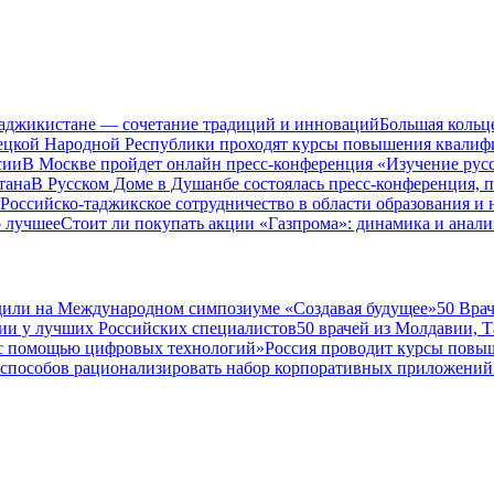
Таджикистане — сочетание традиций и инноваций
Большая кольц
нецкой Народной Республики проходят курсы повышения квалиф
сии
В Москве пройдет онлайн пресс-конференция «Изучение рус
тана
В Русском Доме в Душанбе состоялась пресс-конференция, 
Российско-таджикское сотрудничество в области образования и
о лучшее
Стоит ли покупать акции «Газпрома»: динамика и анали
дили на Международном симпозиуме «Создавая будущее»
50 Вра
ии у лучших Российских специалистов
50 врачей из Молдавии, 
а с помощью цифровых технологий»
Россия проводит курсы повы
 способов рационализировать набор корпоративных приложений