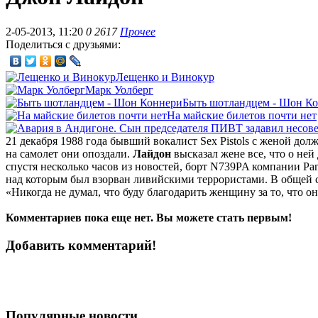
2-05-2013, 11:20
0
2617
Прочее
Поделиться с друзьями:
Лещенко и Винокур
Марк Уолберг
Быть шотландцем - Шон К
На майские билетов почти нет
21 декабря 1988 года бывший вокалист Sex Pistols с женой дол
на самолет они опоздали.
Лайдон
высказал жене все, что о ней
спустя несколько часов из новостей, борт N739PA компании Pan
над которым был взорван ливийскими террористами. В общей сл
«Никогда не думал, что буду благодарить женщину за то, что о
Комментариев пока еще нет. Вы можете стать первым!
Добавить комментарий!
Популярные новости