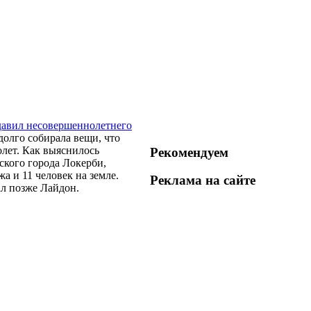
давил несовершеннолетнего
долго собирала вещи, что
олет. Как выяснилось
Рекомендуем
дского города Локерби,
а и 11 человек на земле.
Реклама на
сайте
ал позже Лайдон.