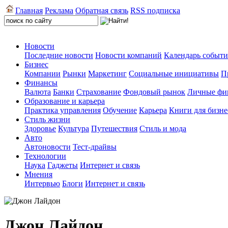
Главная
Реклама
Обратная связь
RSS подписка
Новости
Последние новости
Новости компаний
Календарь событ
Бизнес
Компании
Рынки
Маркетинг
Социальные инициативы
П
Финансы
Валюта
Банки
Страхование
Фондовый рынок
Личные фи
Образование и карьера
Практика управления
Обучение
Карьера
Книги для бизне
Стиль жизни
Здоровье
Культура
Путешествия
Стиль и мода
Авто
Автоновости
Тест-драйвы
Технологии
Наука
Гаджеты
Интернет и связь
Мнения
Интервью
Блоги
Интернет и связь
Джон Лайдон