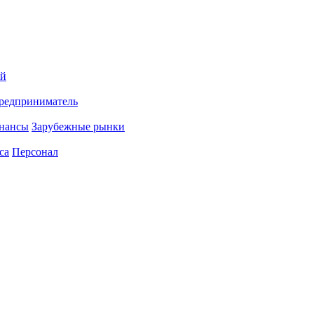
ий
редприниматель
нансы
Зарубежные рынки
са
Персонал