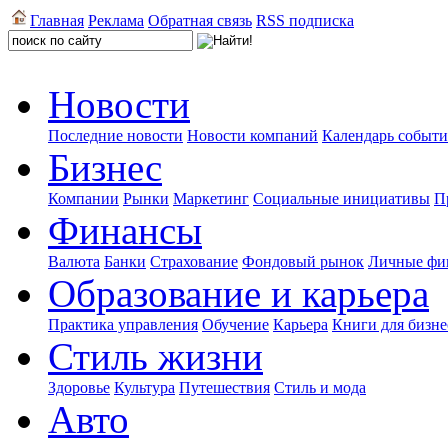
Главная
Реклама
Обратная связь
RSS подписка
Новости
Последние новости
Новости компаний
Календарь событ
Бизнес
Компании
Рынки
Маркетинг
Социальные инициативы
П
Финансы
Валюта
Банки
Страхование
Фондовый рынок
Личные фи
Образование и карьера
Практика управления
Обучение
Карьера
Книги для бизне
Стиль жизни
Здоровье
Культура
Путешествия
Стиль и мода
Авто