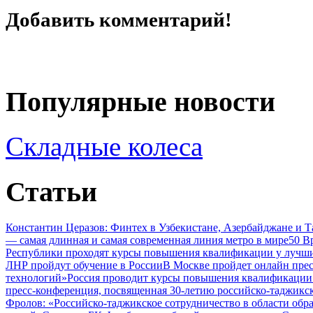
Добавить комментарий!
Популярные новости
Складные колеса
Статьи
Константин Церазов: Финтех в Узбекистане, Азербайджане и 
— самая длинная и самая современная линия метро в мире
50 В
Республики проходят курсы повышения квалификации у лучши
ЛНР пройдут обучение в России
В Москве пройдет онлайн пре
технологий»
Россия проводит курсы повышения квалификации 
пресс-конференция, посвященная 30-летию российско-таджикс
Фролов: «Российско-таджикское сотрудничество в области обр