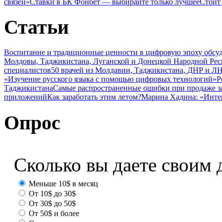
связей»
Ставки в БК Фонбет — выбирайте только лучшее
Стоит
Статьи
Воспитание и традиционные ценности в цифровую эпоху обсу
Молдовы, Таджикистана, Луганской и Донецкой Народной Ре
специалистов
50 врачей из Молдавии, Таджикистана, ДНР и ЛН
«Изучение русского языка с помощью цифровых технологий»
Р
Таджикистана
Самые распространенные ошибки при продаже з
приложений
Как заработать этим летом?
Марина Хадина: «Инте
Опрос
Сколько вы даете своим 
Меньше 10$ в месяц
От 10$ до 30$
От 30$ до 50$
От 50$ и более