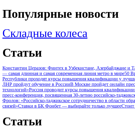
Популярные новости
Складные колеса
Статьи
Константин Церазов: Финтех в Узбекистане, Азербайджане и 
— самая длинная и самая современная линия метро в мире
50 В
Республики проходят курсы повышения квалификации у лучши
ЛНР пройдут обучение в России
В Москве пройдет онлайн пре
технологий»
Россия проводит курсы повышения квалификации 
пресс-конференция, посвященная 30-летию российско-таджикс
Фролов: «Российско-таджикское сотрудничество в области обр
связей»
Ставки в БК Фонбет — выбирайте только лучшее
Стоит
Статьи