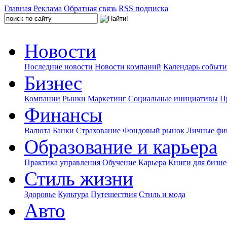
Главная
Реклама
Обратная связь
RSS подписка
Новости
Последние новости
Новости компаний
Календарь событ
Бизнес
Компании
Рынки
Маркетинг
Социальные инициативы
П
Финансы
Валюта
Банки
Страхование
Фондовый рынок
Личные фи
Образование и карьера
Практика управления
Обучение
Карьера
Книги для бизне
Стиль жизни
Здоровье
Культура
Путешествия
Стиль и мода
Авто