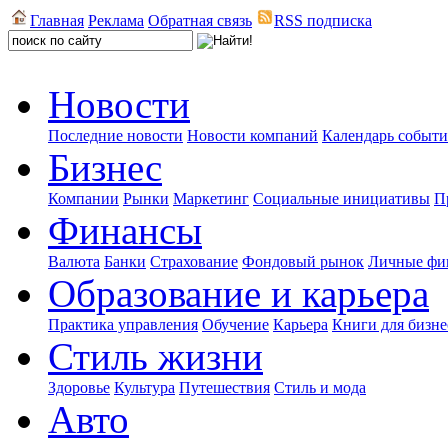
Главная
Реклама
Обратная связь
RSS подписка
Новости
Последние новости
Новости компаний
Календарь событ
Бизнес
Компании
Рынки
Маркетинг
Социальные инициативы
П
Финансы
Валюта
Банки
Страхование
Фондовый рынок
Личные фи
Образование и карьера
Практика управления
Обучение
Карьера
Книги для бизне
Стиль жизни
Здоровье
Культура
Путешествия
Стиль и мода
Авто