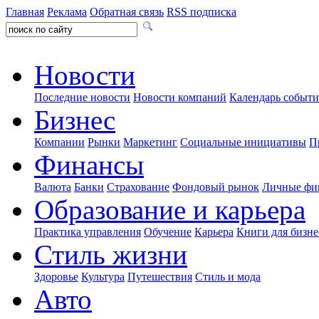
Главная
Реклама
Обратная связь
RSS подписка
Новости
Последние новости
Новости компаний
Календарь событ
Бизнес
Компании
Рынки
Маркетинг
Социальные инициативы
П
Финансы
Валюта
Банки
Страхование
Фондовый рынок
Личные фи
Образование и карьера
Практика управления
Обучение
Карьера
Книги для бизне
Стиль жизни
Здоровье
Культура
Путешествия
Стиль и мода
Авто