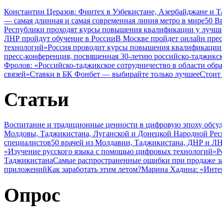
Константин Церазов: Финтех в Узбекистане, Азербайджане и 
— самая длинная и самая современная линия метро в мире
50 В
Республики проходят курсы повышения квалификации у лучши
ЛНР пройдут обучение в России
В Москве пройдет онлайн пре
технологий»
Россия проводит курсы повышения квалификации 
пресс-конференция, посвященная 30-летию российско-таджикс
Фролов: «Российско-таджикское сотрудничество в области обр
связей»
Ставки в БК Фонбет — выбирайте только лучшее
Стоит
Статьи
Воспитание и традиционные ценности в цифровую эпоху обсу
Молдовы, Таджикистана, Луганской и Донецкой Народной Ре
специалистов
50 врачей из Молдавии, Таджикистана, ДНР и ЛН
«Изучение русского языка с помощью цифровых технологий»
Р
Таджикистана
Самые распространенные ошибки при продаже з
приложений
Как заработать этим летом?
Марина Хадина: «Инте
Опрос