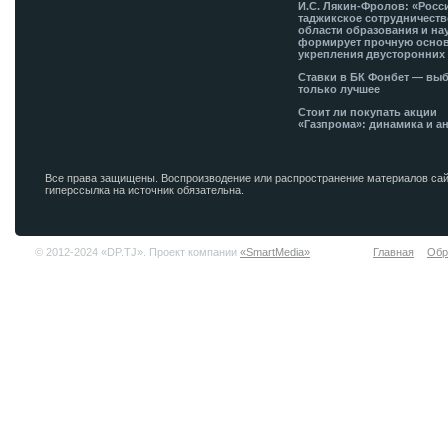
И.С. Лякин-Фролов: «Росс
таджикское сотрудничеств
области образования и на
формирует прочную основ
укрепления двусторонних 
Ставки в БК Фонбет — вы
только лучшее
Стоит ли покупать акции
«Газпрома»: динамика и а
Все права защищены. Воспроизводение или распространение материалов сай
гиперссылка на источник обязательна.
© 2012-2024 «DP.TJ». Проект компании
«SmartMedia»
Главная
Обр