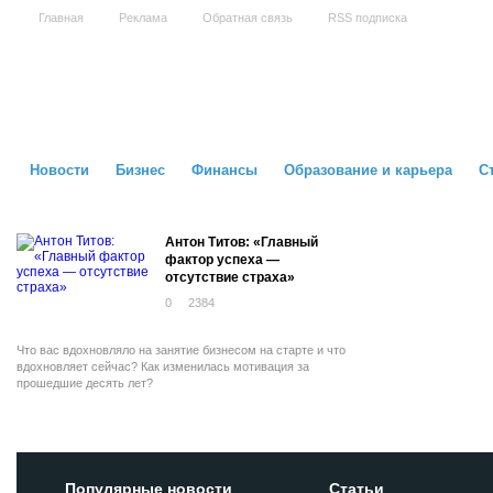
Главная
Реклама
Обратная связь
RSS подписка
Новости
Бизнес
Финансы
Образование и карьера
С
Антон Титов: «Главный
фактор успеха —
отсутствие страха»
0
2384
Что вас вдохновляло на занятие бизнесом на старте и что
вдохновляет сейчас? Как изменилась мотивация за
прошедшие десять лет?
Популярные новости
Статьи