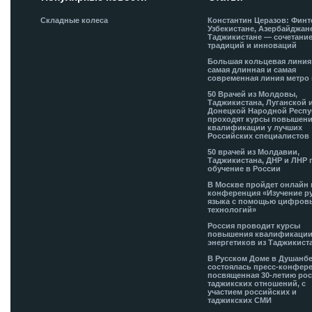
Складные колеса
Константин Церазов: Финт
Узбекистане, Азербайджан
Таджикистане — сочетани
традиций и инноваций
Большая кольцевая лини
самая длинная и самая
современная линия метро 
50 Врачей из Молдовы,
Таджикистана, Луганской 
Донецкой Народной Респ
проходят курсы повышен
квалификации у лучших
Российских специалистов
50 врачей из Молдавии,
Таджикистана, ДНР и ЛНР 
обучение в России
В Москве пройдет онлайн 
конференция «Изучение р
языка с помощью цифров
технологий»
Россия проводит курсы
повышения квалификации
энергетиков из Таджикист
В Русском Доме в Душанб
состоялась пресс-конфере
посвященная 30-летию рос
таджикских отношений, с
участием российских и
таджикских СМИ