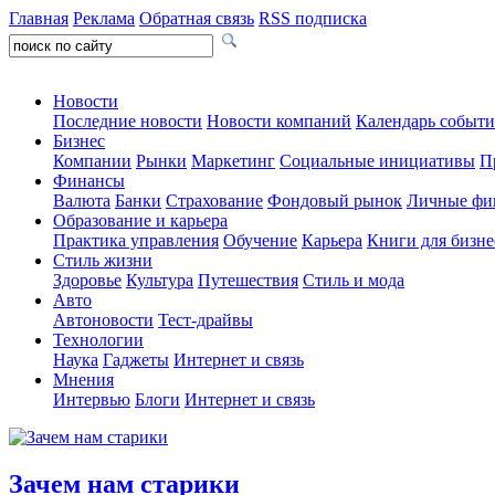
Главная
Реклама
Обратная связь
RSS подписка
Новости
Последние новости
Новости компаний
Календарь событ
Бизнес
Компании
Рынки
Маркетинг
Социальные инициативы
П
Финансы
Валюта
Банки
Страхование
Фондовый рынок
Личные фи
Образование и карьера
Практика управления
Обучение
Карьера
Книги для бизне
Стиль жизни
Здоровье
Культура
Путешествия
Стиль и мода
Авто
Автоновости
Тест-драйвы
Технологии
Наука
Гаджеты
Интернет и связь
Мнения
Интервью
Блоги
Интернет и связь
Зачем нам старики