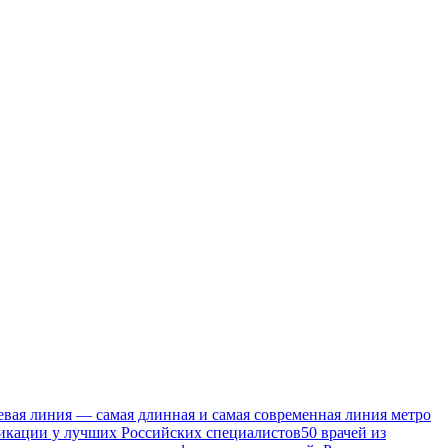
евая линия — самая длинная и самая современная линия метро
икации у лучших Российских специалистов
50 врачей из