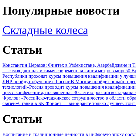
Популярные новости
Складные колеса
Статьи
Константин Церазов: Финтех в Узбекистане, Азербайджане и 
— самая длинная и самая современная линия метро в мире
50 В
Республики проходят курсы повышения квалификации у лучши
ЛНР пройдут обучение в России
В Москве пройдет онлайн пре
технологий»
Россия проводит курсы повышения квалификации 
пресс-конференция, посвященная 30-летию российско-таджикс
Фролов: «Российско-таджикское сотрудничество в области обр
связей»
Ставки в БК Фонбет — выбирайте только лучшее
Стоит
Статьи
Воспитание и традиционные ценности в цифровую эпоху обсу