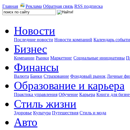
Главная
Реклама
Обратная связь
RSS подписка
Новости
Последние новости
Новости компаний
Календарь событ
Бизнес
Компании
Рынки
Маркетинг
Социальные инициативы
П
Финансы
Валюта
Банки
Страхование
Фондовый рынок
Личные фи
Образование и карьера
Практика управления
Обучение
Карьера
Книги для бизне
Стиль жизни
Здоровье
Культура
Путешествия
Стиль и мода
Авто