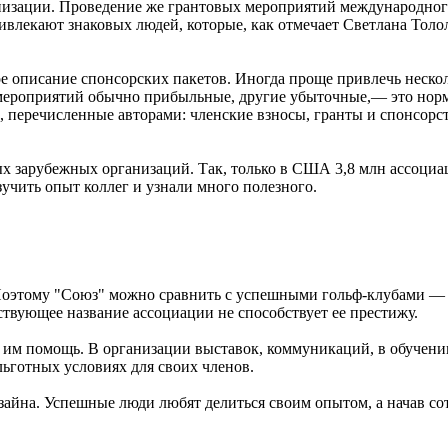
низации. Проведение же грантовых мероприятий международног
ивлекают знаковых людей, которые, как отмечает Светлана Толо
е описание спонсорских пакетов. Иногда проще привлечь нескол
 мероприятий обычно прибыльные, другие убыточные,— это нор
, перечисленные авторами: членские взносы, гранты и спонсор
ых зарубежных организаций. Так, только в США 3,8 млн ассоц
учить опыт коллег и узнали много полезного.
 Поэтому "Союз" можно сравнить с успешными гольф-клубами —
твующее название ассоциации не способствует ее престижу.
 им помощь. В организации выставок, коммуникаций, в обучени
льготных условиях для своих членов.
изайна. Успешные люди любят делиться своим опытом, а начав со