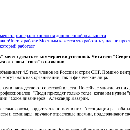
мер стартапера: технология дополненной реальности
Чистая работа: Местным кажется что работать у нас не пре
 который работает
" хочет сделать ее коммерчески успешной. Читатели "Секр
ся от слова "союз" в названии.
ъединяет 4,5 тыс. членов из России и стран СНГ. Помимо цент
 могут быть как организации, так и физические лица.
рам в наследство от советской власти. Но сейчас многие из ни
 профессионалов. "Люди приходят только тогда, когда им нужны 
ции "Союз дизайнеров" Александр Казарин.
раслевые союзы, гордятся членством в них. Ассоциации разраба
ессы и семинары, вручают отраслевые премии, поддерживают св
ую работающую организацию. Ежемесячный доход ассоциации сост