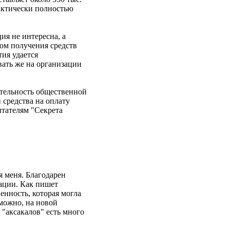
рактически полностью
ия не интересна, а
ом получения средств
ия удается
вать же на организации
ятельность общественной
 средства на оплату
итателям "Секрета
я меня. Благодарен
ации. Как пишет
енность, которая могла
зможно, на новой
"аксакалов" есть много