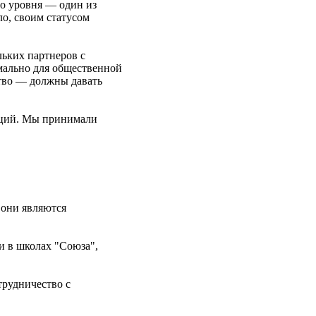
о уровня — один из
ло, своим статусом
ьких партнеров с
мально для общественной
ство — должны давать
иаций. Мы принимали
 они являются
и в школах "Союза",
трудничество с