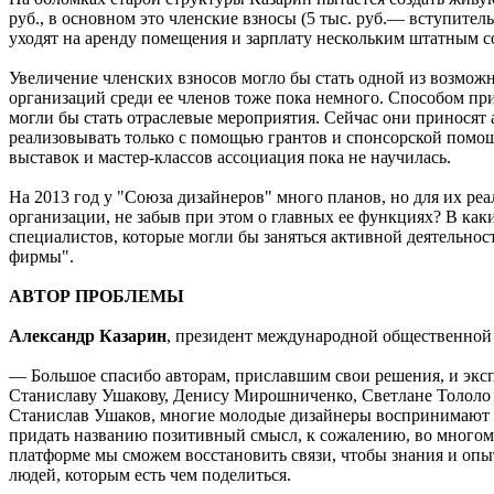
руб., в основном это членские взносы (5 тыс. руб.— вступител
уходят на аренду помещения и зарплату нескольким штатным с
Увеличение членских взносов могло бы стать одной из возмож
организаций среди ее членов тоже пока немного. Способом пр
могли бы стать отраслевые мероприятия. Сейчас они приносят
реализовывать только с помощью грантов и спонсорской помощ
выставок и мастер-классов ассоциация пока не научилась.
На 2013 год у "Союза дизайнеров" много планов, но для их р
организации, не забыв при этом о главных ее функциях? В как
специалистов, которые могли бы заняться активной деятельнос
фирмы".
АВТОР ПРОБЛЕМЫ
Александр Казарин
, президент международной общественной
— Большое спасибо авторам, приславшим свои решения, и эксп
Станиславу Ушакову, Денису Мирошниченко, Светлане Тололо з
Станислав Ушаков, многие молодые дизайнеры воспринимают сл
придать названию позитивный смысл, к сожалению, во многом 
платформе мы сможем восстановить связи, чтобы знания и опы
людей, которым есть чем поделиться.