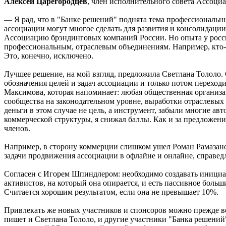
Алексей Царегородцев
, член исполнительного совета Ассоц
— Я рад, что в "Банке решений" поднята тема профессиональных
ассоциации могут многое сделать для развития и консолидации
Ассоциацию брэндинговых компаний России. Но опыта у росси
профессиональным, отраслевым объединениям. Например, кто-т
Это, конечно, исключено.
Лучшее решение, на мой взгляд, предложила Светлана Тололо. С
обозначения целей и задач ассоциации и только потом перехо
Максимова, которая напоминает: любая общественная организац
сообщества на законодательном уровне, выработки отраслевых 
деньги в этом случае не цель, а инструмент, забыли многие а
коммерческой структуры, я снижал баллы. Как и за предложени
членов.
Например, в сторону коммерции слишком ушел Роман Рамазанов
задачи продвижения ассоциации в офлайне и онлайне, справед
Согласен с Игорем Шпиндлером: необходимо создавать инициат
активистов, на который она опирается, и есть пассивное боль
Считается хорошим результатом, если она не превышает 10%.
Привлекать же новых участников и спонсоров можно прежде в
пишет и Светлана Тололо, и другие участники "Банка решений