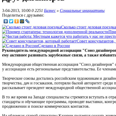
3-04-2013, 10:00
0
2251
Бизнес
»
Социальные инициативы
Поделиться с друзьями:
Сколько стоит деловая поездка
При
Совет консультантов,
Сделано в России
Руководитель международной ассоциации "Союз дизайнеров
ему активнее развивать зарубежные связи, а также избавить
Международная общественная ассоциация "Союз дизайнеров" об
у ассоциации есть региональные представительства. Ее членами
Творческие союзы достались российским художникам и дизайне
творчества, дач и госзаказов, потеряли былой авторитет среди
рассказывает президент международной общественной ассоциа
В то же время на Западе специалисты стремятся вступать в от
стандарты и обучающие программы, проводят выставки, конгр
продвижении и поиске коммерческих контактов.
На обломках старой структуры Казарин пытается создать жив