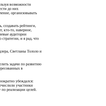
ользуя возможности
ести до них
ление, организовывать
, создавать рейтинги,
, кто-то, наверное,
елевые аудитории
стратегии, и я рад, что
длера, Светланы Тололо и
елить задачи по развитию
ересованных в
днократно убеждался:
речислили участники
у по реализации целей.