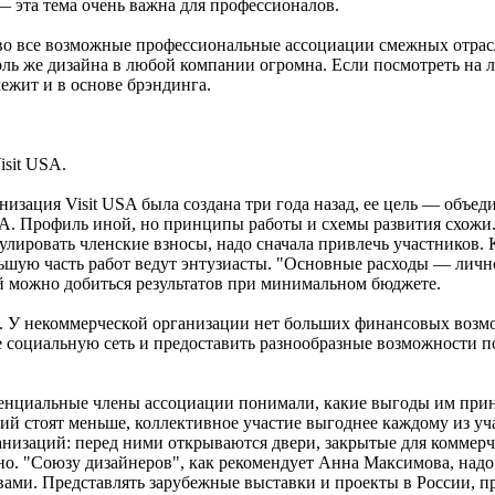
эта тема очень важна для профессионалов.
 во все возможные профессиональные ассоциации смежных отрас
ь же дизайна в любой компании огромна. Если посмотреть на 
лежит и в основе брэндинга.
isit USA.
изация Visit USA была создана три года назад, ее цель — объе
. Профиль иной, но принципы работы и схемы развития схожи
лировать членские взносы, надо сначала привлечь участников. 
льшую часть работ ведут энтузиасты. "Основные расходы — лич
й можно добиться результатов при минимальном бюджете.
. У некоммерческой организации нет больших финансовых возмо
е социальную сеть и предоставить разнообразные возможности п
тенциальные члены ассоциации понимали, какие выгоды им прине
й стоят меньше, коллективное участие выгоднее каждому из уч
анизаций: перед ними открываются двери, закрытые для коммерч
о. "Союзу дизайнеров", как рекомендует Анна Максимова, надо
твами. Представлять зарубежные выставки и проекты в России, 