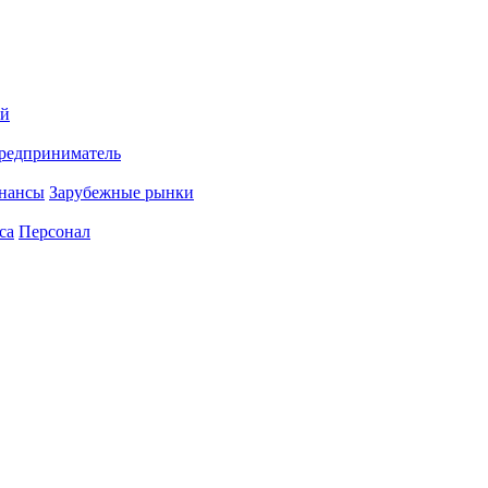
ий
редприниматель
нансы
Зарубежные рынки
са
Персонал