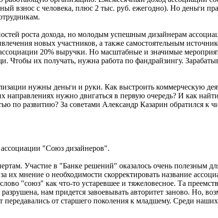
ьный взнос с человека, плюс 2 тыс. руб. ежегодно). Но деньги п
отрудникам.
ностей роста дохода, но молодым успешным дизайнерам ассоциац
ивлечения новых участников, а также самостоятельным источник
 ассоциации 20% выручки. Но масштабные и значимые мероприят
и. Чтобы их получать, нужна работа по фандрайзингу. Зарабаты
еализации нужны деньги и руки. Как выстроить коммерческую де
их направлениях нужно двигаться в первую очередь? И как найти
тью по развитию? За советами Александр Казарин обратился к ч
 ассоциации "Союз дизайнеров".
ертам. Участие в "Банке решений" оказалось очень полезным дл
а их мнение о необходимости скорректировать название ассоци
ово "союз" как что-то устаревшее и тяжеловесное. Та преемств
разрушена, нам придется завоевывать авторитет заново. Но, во
т передавались от старшего поколения к младшему. Среди наших 