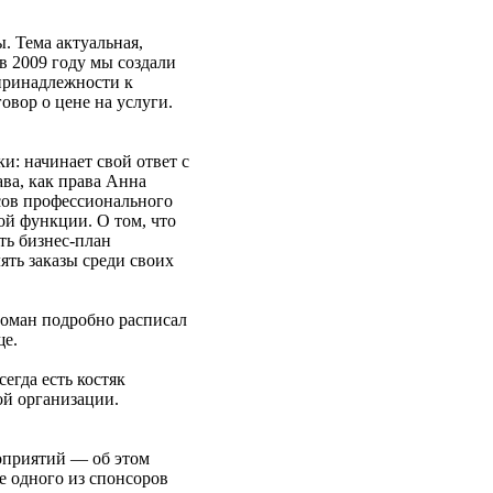
. Тема актуальная,
в 2009 году мы создали
принадлежности к
овор о цене на услуги.
и: начинает свой ответ с
ва, как права Анна
есов профессионального
ой функции. О том, что
ть бизнес-план
ять заказы среди своих
Роман подробно расписал
ще.
егда есть костяк
ой организации.
оприятий — об этом
е одного из спонсоров