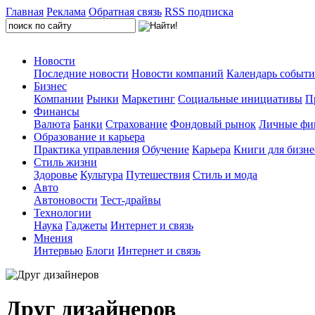
Главная
Реклама
Обратная связь
RSS подписка
Новости
Последние новости
Новости компаний
Календарь событ
Бизнес
Компании
Рынки
Маркетинг
Социальные инициативы
П
Финансы
Валюта
Банки
Страхование
Фондовый рынок
Личные фи
Образование и карьера
Практика управления
Обучение
Карьера
Книги для бизне
Стиль жизни
Здоровье
Культура
Путешествия
Стиль и мода
Авто
Автоновости
Тест-драйвы
Технологии
Наука
Гаджеты
Интернет и связь
Мнения
Интервью
Блоги
Интернет и связь
Друг дизайнеров