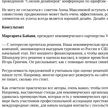
проведенной "Союзом дизайнеров" конференции по шрифтам — 
Не могу не согласиться с советом Анны Максимовой вступать
совместному продвижению может быть очень эффективным, рол
элементом их успеха всегда является хороший дизайн. Дизайн 
Консультант
Маргарита Бабаян
, президент некоммерческого партнерства V
— С интересом прочитала решения. Наша некоммерческая орган
компаний, занимающихся выездным туризмом из России в США
начальный этап. Нет внешнего финансирования, а чтобы аккуму
Шпиндлер (его решение я оценила высоко), в первое время бо
Игорь Гринчик. Он рассказывает, как с помощью личных связе
Ресурсоемкость предложений я учитывала при оценке решений
начале пути. Например, многие предлагают развернуть на сайт
не пишет, сколько это стоит.
Как отметили практически все авторы, очень важно, чтобы по
Например, выставочные стенды для некоммерческих организаци
удивилась преимуществам, которые есть у некоммерческих орг
мире быть участником профессиональной ассоциации престижн
международные связи, для начала наладив контакты с посольс