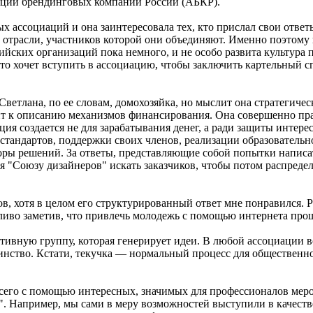
иации брендинговых компаний России (АБКР).
 ассоциаций и она заинтересовала тех, кто прислал свои ответы
 отрасли, участников которой они объединяют. Именно поэтому 
йских организаций пока немного, и не особо развита культура 
о хочет вступить в ассоциацию, чтобы заключить картельный сг
ветлана, по ее словам, домохозяйка, но мыслит она стратегическ
дит к описанию механизмов финансирования. Она совершенно пра
ия создается не для зарабатывания денег, а ради защиты интер
стандартов, поддержки своих членов, реализации образовательн
вторы решений. За ответы, представляющие собой попытки написа
я "Союзу дизайнеров" искать заказчиков, чтобы потом распредел
, хотя в целом его структурированный ответ мне понравился. 
ливо заметив, что привлечь молодежь с помощью интернета про
ивную группу, которая генерирует идеи. В любой ассоциации вс
шинство. Кстати, текучка — нормальный процесс для общественн
сего с помощью интересных, значимых для профессионалов мер
". Например, мы сами в меру возможностей выступили в качеств