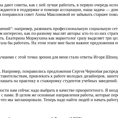
 дают советы, как с ней лучше работать, в первую очередь исп
уждаются в поддержке и помощи ассоциации, наша задача — дон
 понравился совет Анны Максимовой не забывать старшее поко
шений": например, развивать профессиональную социальную сеть
 интересно, как по-разному мыслят авторы: кто-то из них стратег
сть. Екатерина Моржухина как маркетолог сразу выделяет три ц
тала бы работать. На этом этапе мне были важнее предложения по 
учшими с этой точки зрения для меня стали ответы Игоря Шпин
и. Например, понравились предложения Сергея Чернобая распред
авительствам, привлекать к работе молодых дизайнеров, заинт
ашать на практику и стажировку студентов учебных заведений.
ости нам сейчас надо выбрать в качестве приоритетного. Я нео
 с нами. В целом же основные направления работы, которые пе
 что мы запланировали. Теперь надо найти людей и начать работ