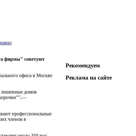
стижно
ета фирмы" советуют
Рекомендуем
рального офиса в Москве
Реклама на
сайте
х, лишенные домов
"корочки"",—
тывают профессиональные
оих членов в
авляет около 350 тыс.