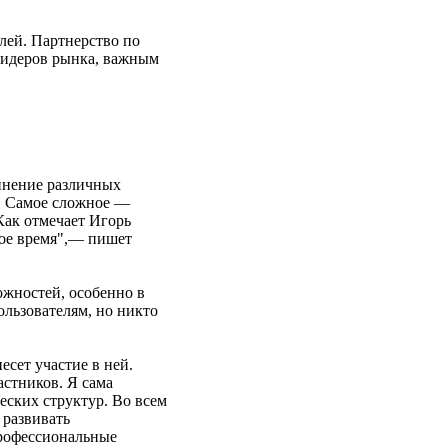
лей. Партнерство по
лидеров рынка, важным
динение различных
. Самое сложное —
Как отмечает Игорь
ное время",— пишет
жностей, особенно в
ользователям, но никто
сет участие в ней.
астников. Я сама
еских структур. Во всем
 развивать
профессиональные