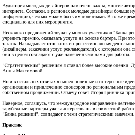
Аудитория молодых дизайнеров нам очень важна, многие авторы
интернета. Согласен, в регионах молодые дизайнеры больше н
информацию, чем мы можем быть им полезными. В то же время
специально для них мероприятия.
Несколько предложений звучат у многих участников "Банка ре
учредить премию, оказывать услуги на основе бартера. При этом
тактик. Накладывает отпечаток и профессиональная деятельно
(дизайнеры, заказчики услуг, рекламодатели), с которыми она с
они в целом совпадают с уже намеченными нами для работы.
"Стратегическим" решениям я ставил более высокие оценки. Л
Анны Максимовой.
Но и в остальных ответах я нашел полезные и интересные иде
организации и привлечению спонсоров по региональным предст
собственном продвижении. Отмечу совет Игоря Гринчика пригл
Наверное, соглашусь, что международное направление деятельн
зарубежные партнеры уже заинтересованы в совместной работе
"Банка решений", совпадают с теми стратегическими задачами,
Практик