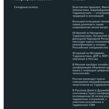
Складные колеса
Константин Церазов: Финт
Узбекистане, Азербайджан
Таджикистане — сочетани
традиций и инноваций
Большая кольцевая лини
самая длинная и самая
современная линия метро 
50 Врачей из Молдовы,
Таджикистана, Луганской 
Донецкой Народной Респ
проходят курсы повышен
квалификации у лучших
Российских специалистов
50 врачей из Молдавии,
Таджикистана, ДНР и ЛНР 
обучение в России
В Москве пройдет онлайн 
конференция «Изучение р
языка с помощью цифров
технологий»
Россия проводит курсы
повышения квалификации
энергетиков из Таджикист
В Русском Доме в Душанб
состоялась пресс-конфере
посвященная 30-летию рос
таджикских отношений, с
участием российских и
таджикских СМИ