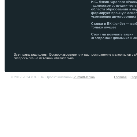
И.С. Лякин-Фролов: «Росс
таджикское сотрудничеств
области образования и на
формирует прочную основ
укрепления двусторонних 
Ставки в БК Фонбет — вы
только лучшее
Стоит ли покупать акции
«Газпрома»: динамика и а
Все права защищены. Воспроизводение или распространение материалов сай
гиперссылка на источник обязательна.
© 2012-2024 «DP.TJ». Проект компании
«SmartMedia»
Главная
Обр