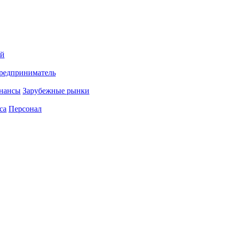
ий
редприниматель
нансы
Зарубежные рынки
са
Персонал