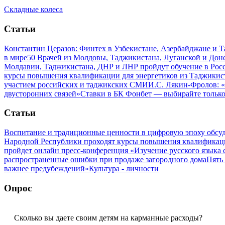
Складные колеса
Статьи
Константин Церазов: Финтех в Узбекистане, Азербайджане и 
в мире
50 Врачей из Молдовы, Таджикистана, Луганской и До
Молдавии, Таджикистана, ДНР и ЛНР пройдут обучение в Рос
курсы повышения квалификации для энергетиков из Таджикис
участием российских и таджикских СМИ
И.С. Лякин-Фролов: «
двусторонних связей»
Ставки в БК Фонбет — выбирайте тольк
Статьи
Воспитание и традиционные ценности в цифровую эпоху обсу
Народной Республики проходят курсы повышения квалификац
пройдет онлайн пресс-конференция «Изучение русского язык
распространенные ошибки при продаже загородного дома
Пять
важнее предубеждений»
Культура - личности
Опрос
Сколько вы даете своим детям на карманные расходы?