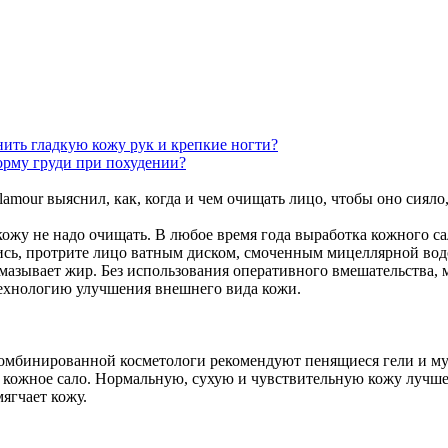
нить гладкую кожу рук и крепкие ногти?
орму груди при похудении?
mour выяснил, как, когда и чем очищать лицо, чтобы оно сияло, 
м кожу не надо очищать. В любое время года выработка кожного са
ись, протрите лицо ватным диском, смоченным мицеллярной вод
азмазывает жир. Без использования оперативного вмешательства
технологию улучшения внешнего вида кожи.
омбинированной косметологи рекомендуют пенящиеся гели и му
 кожное сало. Нормальную, сухую и чувствительную кожу лучше
ягчает кожу.