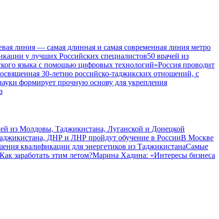
евая линия — самая длинная и самая современная линия метро
икации у лучших Российских специалистов
50 врачей из
ского языка с помощью цифровых технологий»
Россия проводит
посвященная 30-летию российско-таджикских отношений, с
 науки формирует прочную основу для укрепления
з
чей из Молдовы, Таджикистана, Луганской и Донецкой
Таджикистана, ДНР и ЛНР пройдут обучение в России
В Москве
шения квалификации для энергетиков из Таджикистана
Самые
Как заработать этим летом?
Марина Хадина: «Интересы бизнеса