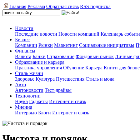
Главная
Реклама
Обратная связь
RSS подписка
Новости
Последние новости
Новости компаний
Календарь событ
Бизнес
Компании
Рынки
Маркетинг
Социальные инициативы
П
Финансы
Валюта
Банки
Страхование
Фондовый рынок
Личные фи
Образование и карьера
Практика управления
Обучение
Карьера
Книги для бизне
Стиль жизни
Здоровье
Культура
Путешествия
Стиль и мода
Авто
Автоновости
Тест-драйвы
Технологии
Наука
Гаджеты
Интернет и связь
Мнения
Интервью
Блоги
Интернет и связь
Чистота и порядок