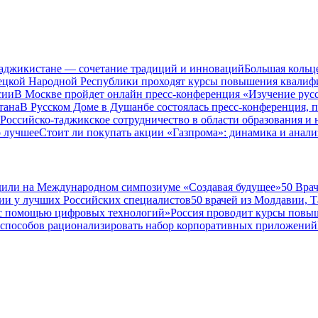
Таджикистане — сочетание традиций и инноваций
Большая кольц
нецкой Народной Республики проходят курсы повышения квалиф
сии
В Москве пройдет онлайн пресс-конференция «Изучение рус
тана
В Русском Доме в Душанбе состоялась пресс-конференция, 
Российско-таджикское сотрудничество в области образования и
о лучшее
Стоит ли покупать акции «Газпрома»: динамика и анали
дили на Международном симпозиуме «Создавая будущее»
50 Вра
ии у лучших Российских специалистов
50 врачей из Молдавии, 
а с помощью цифровых технологий»
Россия проводит курсы повы
 способов рационализировать набор корпоративных приложений