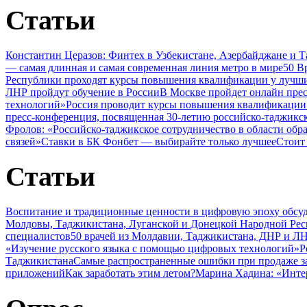
Статьи
Константин Церазов: Финтех в Узбекистане, Азербайджане и 
— самая длинная и самая современная линия метро в мире
50 В
Республики проходят курсы повышения квалификации у лучши
ЛНР пройдут обучение в России
В Москве пройдет онлайн пре
технологий»
Россия проводит курсы повышения квалификации 
пресс-конференция, посвященная 30-летию российско-таджикс
Фролов: «Российско-таджикское сотрудничество в области обр
связей»
Ставки в БК Фонбет — выбирайте только лучшее
Стоит
Статьи
Воспитание и традиционные ценности в цифровую эпоху обсу
Молдовы, Таджикистана, Луганской и Донецкой Народной Ре
специалистов
50 врачей из Молдавии, Таджикистана, ДНР и ЛН
«Изучение русского языка с помощью цифровых технологий»
Р
Таджикистана
Самые распространенные ошибки при продаже з
приложений
Как заработать этим летом?
Марина Хадина: «Инте