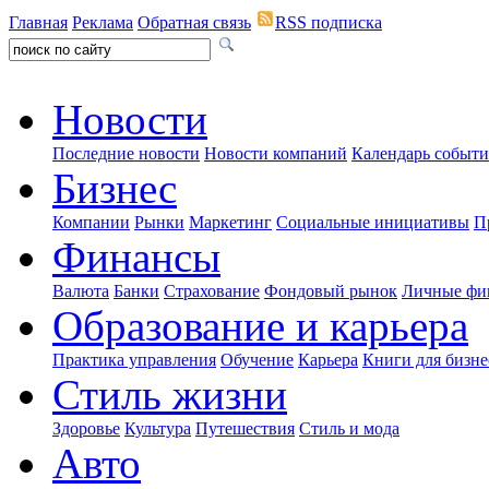
Главная
Реклама
Обратная связь
RSS подписка
Новости
Последние новости
Новости компаний
Календарь событ
Бизнес
Компании
Рынки
Маркетинг
Социальные инициативы
П
Финансы
Валюта
Банки
Страхование
Фондовый рынок
Личные фи
Образование и карьера
Практика управления
Обучение
Карьера
Книги для бизне
Стиль жизни
Здоровье
Культура
Путешествия
Стиль и мода
Авто