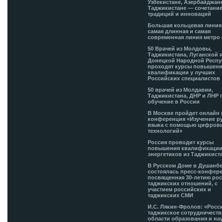
Узбекистане, Азербайджан
Таджикистане — сочетани
традиций и инноваций
Большая кольцевая лини
самая длинная и самая
современная линия метро 
50 Врачей из Молдовы,
Таджикистана, Луганской 
Донецкой Народной Респ
проходят курсы повышен
квалификации у лучших
Российских специалистов
50 врачей из Молдавии,
Таджикистана, ДНР и ЛНР 
обучение в России
В Москве пройдет онлайн 
конференция «Изучение р
языка с помощью цифров
технологий»
Россия проводит курсы
повышения квалификации
энергетиков из Таджикист
В Русском Доме в Душанб
состоялась пресс-конфере
посвященная 30-летию рос
таджикских отношений, с
участием российских и
таджикских СМИ
И.С. Лякин-Фролов: «Росс
таджикское сотрудничеств
области образования и на