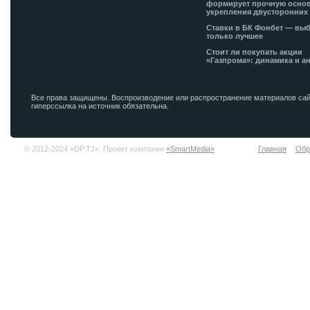
формирует прочную основ
укрепления двусторонних 
Ставки в БК Фонбет — вы
только лучшее
Стоит ли покупать акции
«Газпрома»: динамика и а
Все права защищены. Воспроизводение или распространение материалов сай
гиперссылка на источник обязательна.
© 2012-2024 «DP.TJ». Проект компании
«SmartMedia»
Главная
Обр