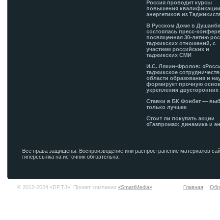
Россия проводит курсы
повышения квалификации
энергетиков из Таджикист
В Русском Доме в Душанб
состоялась пресс-конфере
посвященная 30-летию рос
таджикских отношений, с
участием российских и
таджикских СМИ
И.С. Лякин-Фролов: «Росс
таджикское сотрудничеств
области образования и на
формирует прочную основ
укрепления двусторонних 
Ставки в БК Фонбет — вы
только лучшее
Стоит ли покупать акции
«Газпрома»: динамика и а
Все права защищены. Воспроизводение или распространение материалов сай
гиперссылка на источник обязательна.
© 2012-2024 «DP.TJ». Проект компании
«SmartMedia»
Главная
Обр