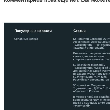
Добавить комментарий!
Популярные новости
Статьи
Складные колеса
Константин Церазов: Финт
Узбекистане, Азербайджан
Таджикистане — сочетани
традиций и инноваций
Большая кольцевая лини
самая длинная и самая
современная линия метро 
50 Врачей из Молдовы,
Таджикистана, Луганской 
Донецкой Народной Респ
проходят курсы повышен
квалификации у лучших
Российских специалистов
50 врачей из Молдавии,
Таджикистана, ДНР и ЛНР 
обучение в России
В Москве пройдет онлайн 
конференция «Изучение р
языка с помощью цифров
технологий»