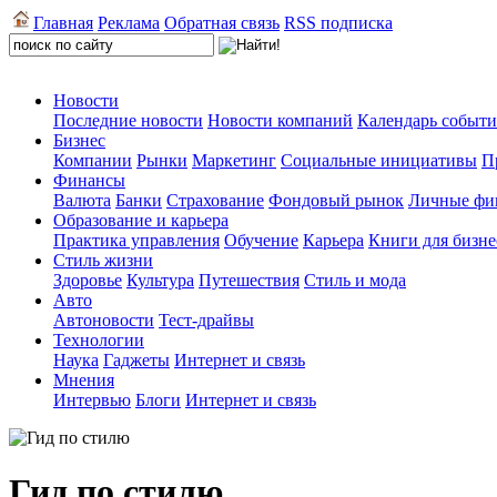
Главная
Реклама
Обратная связь
RSS подписка
Новости
Последние новости
Новости компаний
Календарь событ
Бизнес
Компании
Рынки
Маркетинг
Социальные инициативы
П
Финансы
Валюта
Банки
Страхование
Фондовый рынок
Личные фи
Образование и карьера
Практика управления
Обучение
Карьера
Книги для бизне
Стиль жизни
Здоровье
Культура
Путешествия
Стиль и мода
Авто
Автоновости
Тест-драйвы
Технологии
Наука
Гаджеты
Интернет и связь
Мнения
Интервью
Блоги
Интернет и связь
Гид по стилю