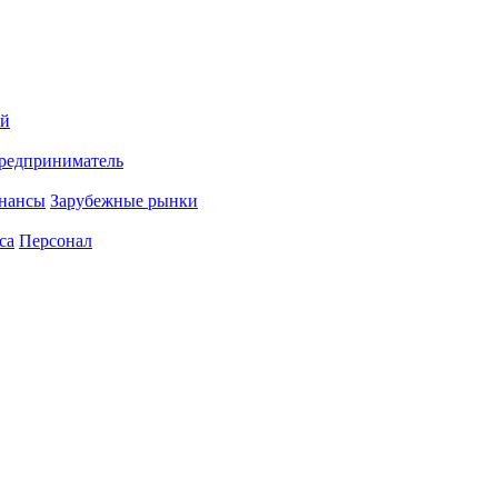
ий
редприниматель
нансы
Зарубежные рынки
са
Персонал