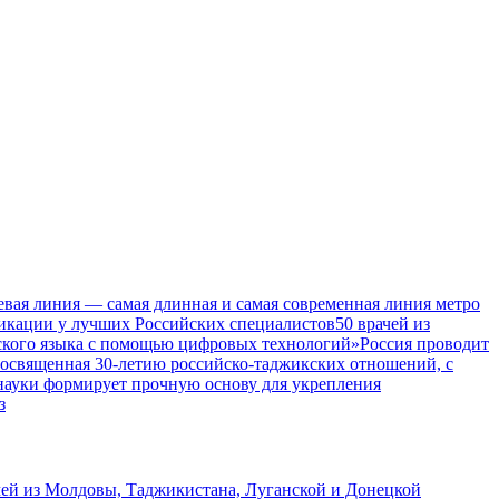
евая линия — самая длинная и самая современная линия метро
икации у лучших Российских специалистов
50 врачей из
ского языка с помощью цифровых технологий»
Россия проводит
посвященная 30-летию российско-таджикских отношений, с
 науки формирует прочную основу для укрепления
з
чей из Молдовы, Таджикистана, Луганской и Донецкой