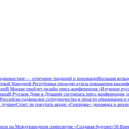
Таджикистане — сочетание традиций и инноваций
Большая кольц
нецкой Народной Республики проходят курсы повышения квалиф
сии
В Москве пройдет онлайн пресс-конференция «Изучение рус
тана
В Русском Доме в Душанбе состоялась пресс-конференция, 
Российско-таджикское сотрудничество в области образования и
о лучшее
Стоит ли покупать акции «Газпрома»: динамика и анали
дили на Международном симпозиуме «Создавая будущее»
50 Вра