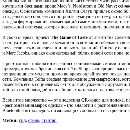
Мобильный «персональный шопинг-ассистент» Swirl рассчитан 
крупными брендами вроде Macy’s, Nordstrom и Old Navy; сейча
одежды. Основатель компании Хилми Озгук привлек около $6 мл
эти деньги он собирается построить «умную» систему, которая
как для формирования рекомендаций самим покупателям, так
платежной системы, которая позволит оплачивать покупки в м
В свою очередь, проект
The Game of Taste
от агентства Create
эксплуатировать игровые механики: в компании обещают своего
поучаствовать в определении новых тенденций. Опыта у основ
и Marc Jacobs, однако окончательный облик новой сети пока не
При этом масштабная интеграция с социальными сетями и моби
примеру, крупная британская сеть TopShop скооперировалась с
понравившиеся модели прямо во время онлайнового показа но
сети. Компания Telfar создала приложение для смартфонов, кот
поместить его в социальных сетях для обсуждения с друзьями
той или иной одеждой в онлайновых каталогах, на товаре в ре
Вариантов множество — от внедрения QR-кодов для поиска, по
«распознавания марок одежды» (по аналогии с распознаванием
Bluetooth контроллеров, позволяющих сообщать о настроении в
Метки:
гид
,
стиль
,
стартап