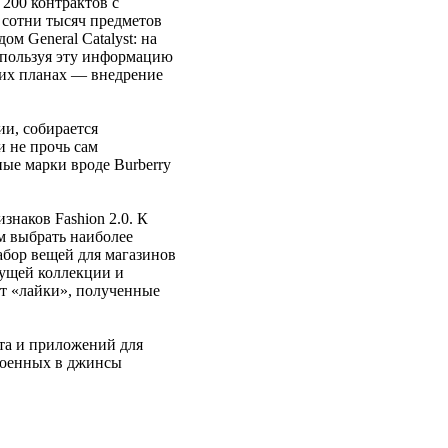
200 контрактов с
и сотни тысяч предметов
м General Catalyst: на
используя эту информацию
ших планах — внедрение
ии, собирается
и не прочь сам
ые марки вроде Burberry
наков Fashion 2.0. К
м выбрать наиболее
абор вещей для магазинов
кущей коллекции и
ют «лайки», полученные
нта и приложений для
троенных в джинсы