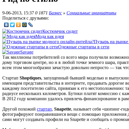
9-06-2013, 15:37
0
1871
Бизнес
»
Социальные инициативы
Поделиться с друзьями:
Костюмчик сидит
Мода как идея
Пузырь на рынке
Одежные стартапы в сети
Savage
Так миллионы потребителей со всего мира получили возможно
дому торговом центре, но и в любой точке земного шара, прак
всем этом многообразии зачастую довольно непросто — так что
Стартап
Shoptiques
, запущенный бывшей моделью и выпускниц
имеющим представительства в интернете, продавать дорогие в
каждому посетителю сайта, привязан к его местоположению: т
радиусе нескольких километров. Бутики платят комиссию с кажд
В 2012 году компании удалось привлечь финансирование в рамк
Другой похожий
стартап
,
Snapette
, называет себя «шопинг-гид
фотографируют понравившиеся вещи с помощью приложения для
сами могут создавать профили на Snapette и сообщать о промоа