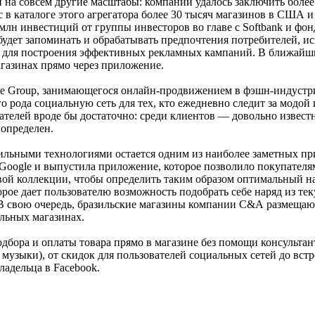
на совсем другие масштабы: компании удалось заключить более 
с в каталоге этого агрегатора более 30 тысяч магазинов в США 
н инвестиций от группы инвесторов во главе с Softbank и фондо
 будет запоминать и обрабатывать предпочтения потребителей, 
 и для построения эффективных рекламных кампаний. В ближай
агазинах прямо через приложение.
the Group, занимающегося онлайн-продвижением в фэшн-индустр
 рода социальную сеть для тех, кто ежедневно следит за модой 
ателей вроде бы достаточно: среди клиентов — довольно известн
 определен.
льными технологиями остается одним из наиболее заметных приз
 Google и выпустила приложение, которое позволило покупателя
вой коллекции, чтобы определить таким образом оптимальный н
орое дает пользователю возможность подобрать себе наряд из те
. В свою очередь, бразильские магазины компании С&А размеща
альных магазинах.
дбора и оплаты товара прямо в магазине без помощи консульта
 музыки), от скидок для пользователей социальных сетей до вс
ладельца в Facebook.