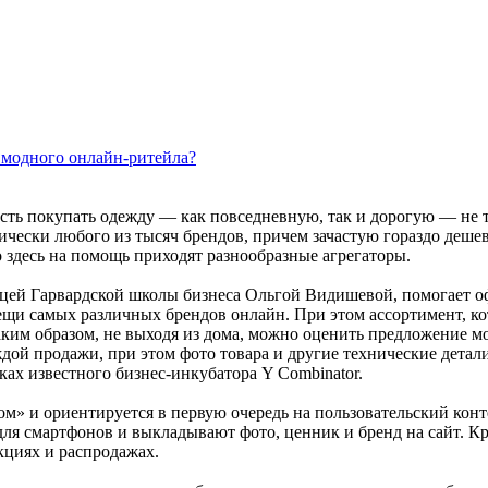
 модного онлайн-ритейла?
сть покупать одежду — как повседневную, так и дорогую — не 
тически любого из тысяч брендов, причем зачастую гораздо деше
 здесь на помощь приходят разнообразные агрегаторы.
ей Гарвардской школы бизнеса Ольгой Видишевой, помогает о
ещи самых различных брендов онлайн. При этом ассортимент, к
аким образом, не выходя из дома, можно оценить предложение м
ой продажи, при этом фото товара и другие технические детали 
ах известного бизнес-инкубатора Y Combinator.
ом» и ориентируется в первую очередь на пользовательский конт
 смартфонов и выкладывают фото, ценник и бренд на сайт. Кр
кциях и распродажах.