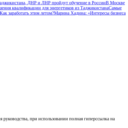
Таджикистана, ДНР и ЛНР пройдут обучение в России
В Москве
шения квалификации для энергетиков из Таджикистана
Самые
Как заработать этим летом?
Марина Хадина: «Интересы бизнеса
я руководства, при использовании полная гиперссылка на