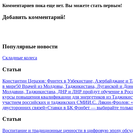
Комментариев пока еще нет. Вы можете стать первым!
Добавить комментарий!
Популярные новости
Складные колеса
Статьи
Константин Церазов: Финтех в Узбекистане, Азербайджане и 
в мире
50 Врачей из Молдовы, Таджикистана, Луганской и До
Молдавии, Таджикистана, ДНР и ЛНР пройдут обучение в Рос
курсы повышения квалификации для энергетиков из Таджикис
участием российских и таджикских СМИ
И.С. Лякин-Фролов: «
двусторонних связей»
Ставки в БК Фонбет — выбирайте тольк
Статьи
Воспитание и традиционные ценности в цифровую эпоху обсу