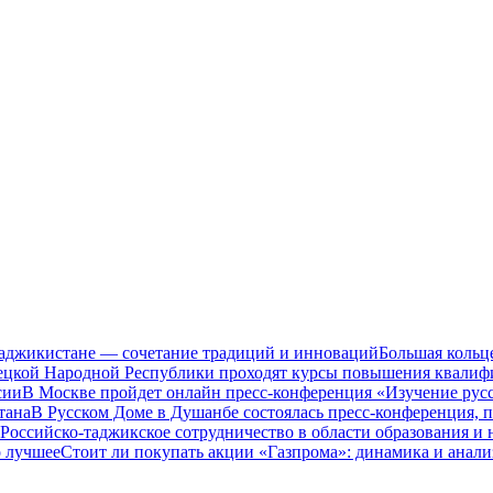
Таджикистане — сочетание традиций и инноваций
Большая кольц
нецкой Народной Республики проходят курсы повышения квалиф
сии
В Москве пройдет онлайн пресс-конференция «Изучение рус
тана
В Русском Доме в Душанбе состоялась пресс-конференция, 
Российско-таджикское сотрудничество в области образования и
о лучшее
Стоит ли покупать акции «Газпрома»: динамика и анали