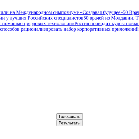
дили на Международном симпозиуме «Создавая будущее»
50 Вра
ии у лучших Российских специалистов
50 врачей из Молдавии, 
а с помощью цифровых технологий»
Россия проводит курсы повы
 способов рационализировать набор корпоративных приложений