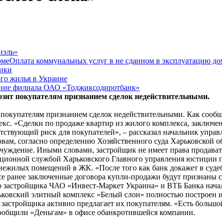
иэль»
Оплата коммунальных услуг в не сданном в эксплуатацию до
рики
го жилья в Украине
ание филиала ОАО «Тоджиксодиротбанк»
зит покупателям признанием сделок недействительными.
 покупателям признанием сделок недействительными. Как сооб
лекс. «Сделки по продаже квартир из жилого комплекса, заключен
етствующий риск для покупателей», – рассказал начальник управл
ам, согласно определению Хозяйственного суда Харьковской обл
тчуждение. Иными словами, застройщик не имеет права продават
рационной службой Харьковского Главного управления юстиции 
нежилых помещений в ЖК. «После того как банк докажет в суде
се ранее заключенные договора купли-продажи будут признаны 
 застройщика ЧАО «Инвест-Маркет Украина» и ВТБ Банка начало
рьковский элитный комплекс «Белый слон» полностью построен и
с застройщика активно предлагает их покупателям. «Есть большо
сообщили «Деньгам» в офисе обанкротившейся компании.