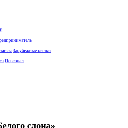
ий
редприниматель
нансы
Зарубежные рынки
са
Персонал
Белого слона»