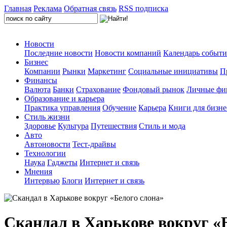
Главная
Реклама
Обратная связь
RSS подписка
Новости
Последние новости
Новости компаний
Календарь событ
Бизнес
Компании
Рынки
Маркетинг
Социальные инициативы
П
Финансы
Валюта
Банки
Страхование
Фондовый рынок
Личные фи
Образование и карьера
Практика управления
Обучение
Карьера
Книги для бизне
Стиль жизни
Здоровье
Культура
Путешествия
Стиль и мода
Авто
Автоновости
Тест-драйвы
Технологии
Наука
Гаджеты
Интернет и связь
Мнения
Интервью
Блоги
Интернет и связь
Скандал в Харькове вокруг «