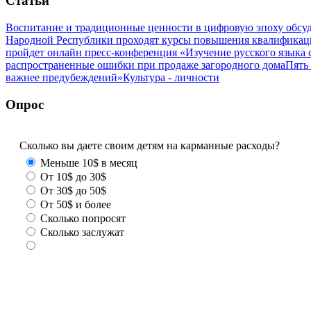
Статьи
Воспитание и традиционные ценности в цифровую эпоху обсу
Народной Республики проходят курсы повышения квалификац
пройдет онлайн пресс-конференция «Изучение русского язык
распространенные ошибки при продаже загородного дома
Пять
важнее предубеждений»
Культура - личности
Опрос
Сколько вы даете своим детям на карманные расходы?
Меньше 10$ в месяц
От 10$ до 30$
От 30$ до 50$
От 50$ и более
Сколько попросят
Сколько заслужат