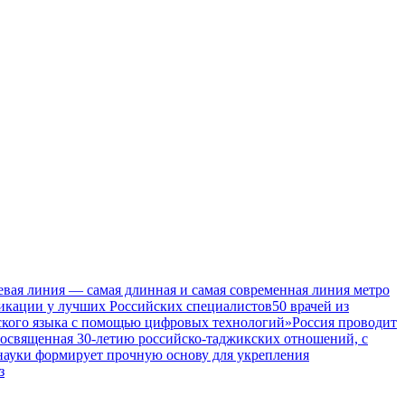
евая линия — самая длинная и самая современная линия метро
икации у лучших Российских специалистов
50 врачей из
ского языка с помощью цифровых технологий»
Россия проводит
посвященная 30-летию российско-таджикских отношений, с
 науки формирует прочную основу для укрепления
з