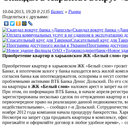
10-04-2013, 19:20
0
2135
Бизнес
»
Рынки
Поделиться с друзьями:
Скандал вокруг банка «Дан
Спасательный круг для Тав
Программа доступно
Новое зд
Приобретение квартир в харьковском ЖК «Белый слон» гро
Приобретение квартир в харьковском ЖК «Белый слон» грозит
Банке, в ипотечном залоге у банка находится весь жилой комп
согласия банка как ипотекодержателя, оспоримы и несут соотв
проблемными активами ВТБ Банка Денис Дольский. По его слов
на квартиры в
ЖК «Белый слон»
наложен арест и запрет на о
При этом, по информации ВТБ Банка, в начале апреля регист
зарегистрированы несколько сделок по отчуждению квартир и 
первоочередное право на реализацию данной недвижимости, в
недействительными», – сообщил г-н Дольский. Сотрудничество
ноябре 2012 года компания начала процедуру банкротства. Ха
Несмотря на запрет суда продавать квартиры в комплексе, офи
приезжайте и оформляйте договор в любое удобное время», – 