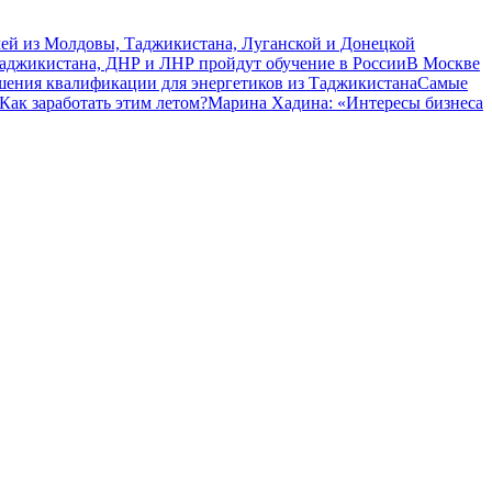
чей из Молдовы, Таджикистана, Луганской и Донецкой
Таджикистана, ДНР и ЛНР пройдут обучение в России
В Москве
шения квалификации для энергетиков из Таджикистана
Самые
Как заработать этим летом?
Марина Хадина: «Интересы бизнеса