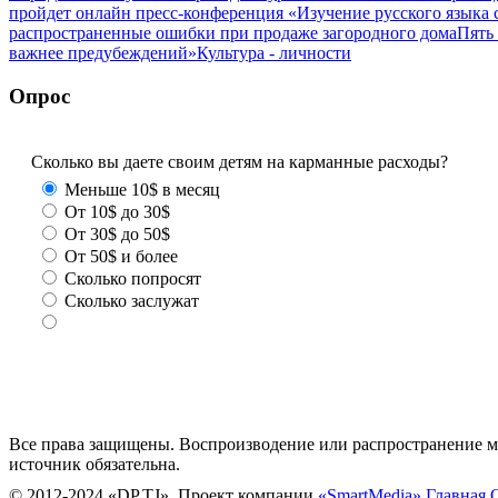
пройдет онлайн пресс-конференция «Изучение русского язык
распространенные ошибки при продаже загородного дома
Пять
важнее предубеждений»
Культура - личности
Опрос
Сколько вы даете своим детям на карманные расходы?
Меньше 10$ в месяц
От 10$ до 30$
От 30$ до 50$
От 50$ и более
Сколько попросят
Сколько заслужат
Все права защищены. Воспроизводение или распространение ма
источник обязательна.
© 2012-2024 «DP.TJ». Проект компании
«SmartMedia»
Главная