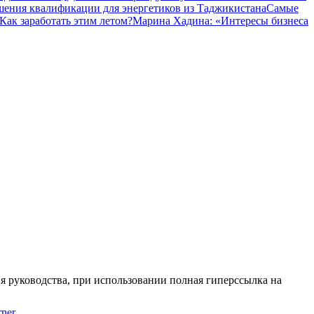
шения квалификации для энергетиков из Таджикистана
Самые
Как заработать этим летом?
Марина Хадина: «Интересы бизнеса
я руководства, при использовании полная гиперссылка на
ner