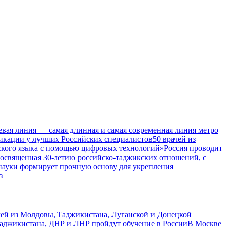
евая линия — самая длинная и самая современная линия метро
икации у лучших Российских специалистов
50 врачей из
ского языка с помощью цифровых технологий»
Россия проводит
посвященная 30-летию российско-таджикских отношений, с
 науки формирует прочную основу для укрепления
з
чей из Молдовы, Таджикистана, Луганской и Донецкой
Таджикистана, ДНР и ЛНР пройдут обучение в России
В Москве