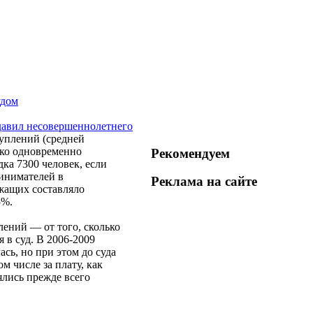
удом
давил несовершеннолетнего
уплений (средней
ько одновременно
Рекомендуем
ка 7300 человек, если
инимателей в
Реклама на
сайте
жащих составляло
5%.
лений — от того, сколько
 в суд. В 2006-2009
сь, но при этом до суда
м числе за плату, как
лись прежде всего