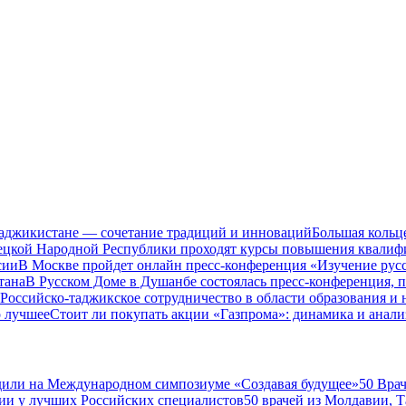
Таджикистане — сочетание традиций и инноваций
Большая кольц
нецкой Народной Республики проходят курсы повышения квалиф
сии
В Москве пройдет онлайн пресс-конференция «Изучение рус
тана
В Русском Доме в Душанбе состоялась пресс-конференция, 
Российско-таджикское сотрудничество в области образования и
о лучшее
Стоит ли покупать акции «Газпрома»: динамика и анали
дили на Международном симпозиуме «Создавая будущее»
50 Вра
ии у лучших Российских специалистов
50 врачей из Молдавии, 