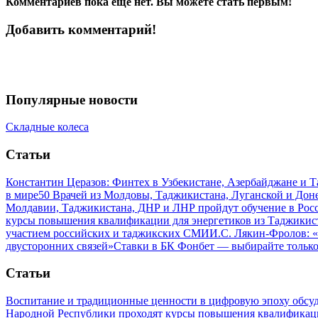
Комментариев пока еще нет. Вы можете стать первым!
Добавить комментарий!
Популярные новости
Складные колеса
Статьи
Константин Церазов: Финтех в Узбекистане, Азербайджане и 
в мире
50 Врачей из Молдовы, Таджикистана, Луганской и До
Молдавии, Таджикистана, ДНР и ЛНР пройдут обучение в Рос
курсы повышения квалификации для энергетиков из Таджикис
участием российских и таджикских СМИ
И.С. Лякин-Фролов: «
двусторонних связей»
Ставки в БК Фонбет — выбирайте тольк
Статьи
Воспитание и традиционные ценности в цифровую эпоху обсу
Народной Республики проходят курсы повышения квалификац