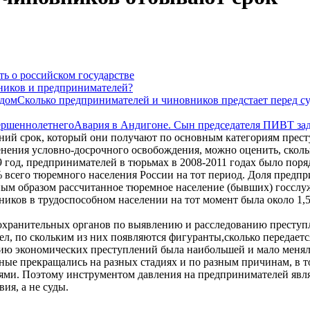
ть о российском государстве
ников и предпринимателей?
Сколько предпринимателей и чиновников предстает перед с
Авария в Андигоне. Сын председателя ПИВТ за
ний срок, который они получают по основным категориям прест
менения условно-досрочного освобождения, можно оценить, скол
 год, предпринимателей в тюрьмах в 2008-2011 годах было поряд
 всего тюремного населения России на тот период. Доля предпр
ным образом рассчитанное тюремное население (бывших) госслу
ников в трудоспособном населении на тот момент была около 1,
воохранительных органов по выявлению и расследованию преступ
л, по скольким из них появляются фигуранты,сколько передается
ию экономических преступлений была наибольшей и мало меняла
ные прекращались на разных стадиях и по разным причинам, в то
ми. Поэтому инструментом давления на предпринимателей явля
ия, а не суды.