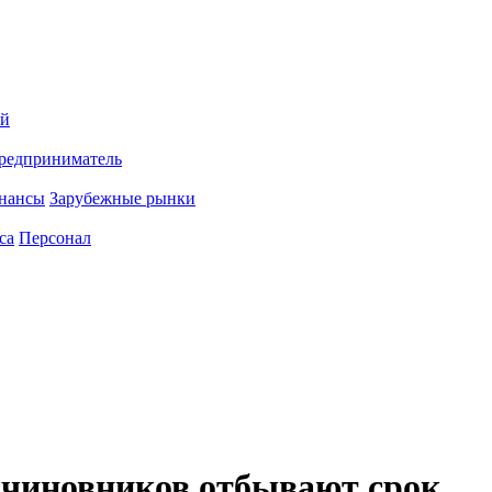
ий
редприниматель
нансы
Зарубежные рынки
са
Персонал
 чиновников отбывают срок