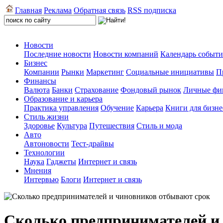
Главная
Реклама
Обратная связь
RSS подписка
Новости
Последние новости
Новости компаний
Календарь событ
Бизнес
Компании
Рынки
Маркетинг
Социальные инициативы
П
Финансы
Валюта
Банки
Страхование
Фондовый рынок
Личные фи
Образование и карьера
Практика управления
Обучение
Карьера
Книги для бизне
Стиль жизни
Здоровье
Культура
Путешествия
Стиль и мода
Авто
Автоновости
Тест-драйвы
Технологии
Наука
Гаджеты
Интернет и связь
Мнения
Интервью
Блоги
Интернет и связь
Сколько предпринимателей и