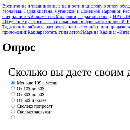
Воспитание и традиционные ценности в цифровую эпоху обсу
Молдовы, Таджикистана, Луганской и Донецкой Народной Ре
специалистов
50 врачей из Молдавии, Таджикистана, ДНР и ЛН
«Изучение русского языка с помощью цифровых технологий»
Р
Таджикистана
Самые распространенные ошибки при продаже з
приложений
Как заработать этим летом?
Марина Хадина: «Инте
Опрос
Сколько вы даете своим 
Меньше 10$ в месяц
От 10$ до 30$
От 30$ до 50$
От 50$ и более
Сколько попросят
Сколько заслужат