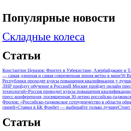
Популярные новости
Складные колеса
Статьи
Константин Церазов: Финтех в Узбекистане, Азербайджане и 
— самая длинная и самая современная линия метро в мире
50 В
Республики проходят курсы повышения квалификации у лучши
ЛНР пройдут обучение в России
В Москве пройдет онлайн пре
технологий»
Россия проводит курсы повышения квалификации 
пресс-конференция, посвященная 30-летию российско-таджикс
Фролов: «Российско-таджикское сотрудничество в области обр
связей»
Ставки в БК Фонбет — выбирайте только лучшее
Стоит
Статьи