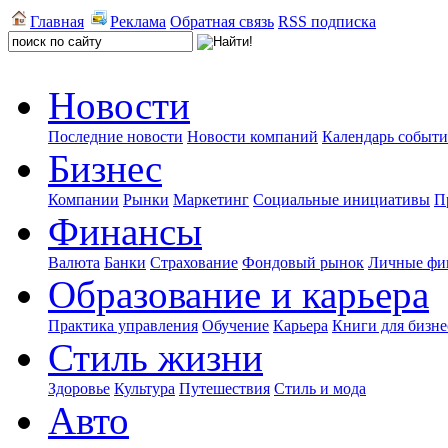
Главная
Реклама
Обратная связь
RSS подписка
Новости
Последние новости
Новости компаний
Календарь событ
Бизнес
Компании
Рынки
Маркетинг
Социальные инициативы
П
Финансы
Валюта
Банки
Страхование
Фондовый рынок
Личные фи
Образование и карьера
Практика управления
Обучение
Карьера
Книги для бизне
Стиль жизни
Здоровье
Культура
Путешествия
Стиль и мода
Авто