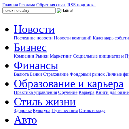
Главная
Реклама
Обратная связь
RSS подписка
Новости
Последние новости
Новости компаний
Календарь событ
Бизнес
Компании
Рынки
Маркетинг
Социальные инициативы
П
Финансы
Валюта
Банки
Страхование
Фондовый рынок
Личные фи
Образование и карьера
Практика управления
Обучение
Карьера
Книги для бизне
Стиль жизни
Здоровье
Культура
Путешествия
Стиль и мода
Авто