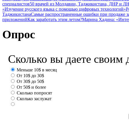
специалистов
50 врачей из Молдавии, Таджикистана, ДНР и ЛН
«Изучение русского языка с помощью цифровых технологий»
Р
Таджикистана
Самые распространенные ошибки при продаже з
приложений
Как заработать этим летом?
Марина Хадина: «Инте
Опрос
Сколько вы даете своим 
Меньше 10$ в месяц
От 10$ до 30$
От 30$ до 50$
От 50$ и более
Сколько попросят
Сколько заслужат