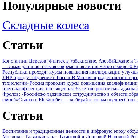
Популярные новости
Складные колеса
Статьи
Константин Церазов: Финтех в Узбекистане, Азербайджане и 
— самая длинная и самая современная линия метро в мире
50 В
Республики проходят курсы повышения квалификации у лучши
ЛНР пройдут обучение в России
В Москве пройдет онлайн пре
технологий»
Россия проводит курсы повышения квалификации 
пресс-конференция, посвященная 30-летию российско-таджикс
Фролов: «Российско-таджикское сотрудничество в области обр
связей»
Ставки в БК Фонбет — выбирайте только лучшее
Стоит
Статьи
Воспитание и традиционные ценности в цифровую эпоху обсу
Молдовы, Таджикистана, Луганской и Донецкой Народной Ре