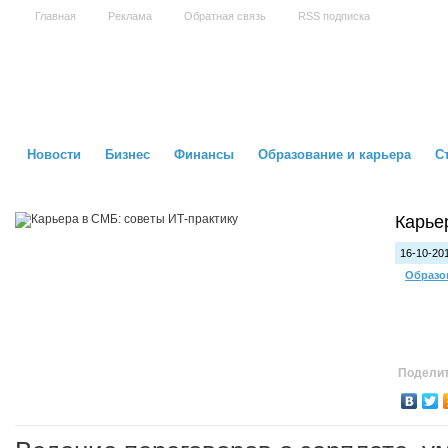
Главная
Реклама
Обратная связь
RSS подписка
Новости
Бизнес
Финансы
Образование и карьера
С
Карье
16-10-201
Образо
Поделит