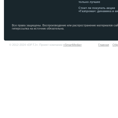
только лучшее
Стоит ли покупать акции
«Газпрома»: динамика и а
Все права защищены. Воспроизводение или распространение материалов сай
гиперссылка на источник обязательна.
© 2012-2024 «DP.TJ». Проект компании
«SmartMedia»
Главная
Обр