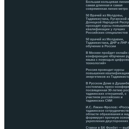
Большая кольцевая лини
самая длинная и самая
современная линия метро 
50 Врачей из Молдовы,
Таджикистана, Луганской 
Донецкой Народной Респ
проходят курсы повышен
квалификации у лучших
Российских специалистов
50 врачей из Молдавии,
Таджикистана, ДНР и ЛНР 
обучение в России
В Москве пройдет онлайн 
конференция «Изучение р
языка с помощью цифров
технологий»
Россия проводит курсы
повышения квалификации
энергетиков из Таджикист
В Русском Доме в Душанб
состоялась пресс-конфере
посвященная 30-летию рос
таджикских отношений, с
участием российских и
таджикских СМИ
И.С. Лякин-Фролов: «Росс
таджикское сотрудничеств
области образования и на
формирует прочную основ
укрепления двусторонних 
Ставки в БК Фонбет — вы