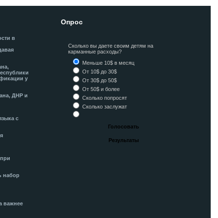
Опрос
ости в
Сколько вы даете своим детям на
давая
карманные расходы?
Меньше 10$ в месяц
ана,
От 10$ до 30$
Республики
фикации у
От 30$ до 50$
От 50$ и более
ана, ДНР и
Сколько попросят
Сколько заслужат
языка с
я
 при
ь набор
а важнее