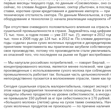
первые месяцы текущего года, по данным «Союзмолока», оно сни
сейчас, по словам Андрея Даниленко, сектор убыточен, в посл
ставки, короткие сроки кредитования и давление импорта — при
техническую отсталость сектора. По данным Минсельхоза, в стр
оборудование и технологии (с начала реализации нацпроекта «Р
При отсутствии очевидного положительного влияния на отрасль т
сушильной промышленности в стране. Задумайтесь над цифрами: 
71 тыс. тонн, а годом позже — уже 237 тыс. (!); импорт в 2012 
тыс. тонн в 2008 году до 124 тыс. в 2012-м. По словам директ
годы «сдала» рынок сухих молочных продуктов и дискредитировал
принятием техрегламента мы практически загубили собственную
свое производство, потому что производители стали увеличиват
из опасений того, что последнее на рынке не будет востребован
— Мы напугали российских потребителей, — говорит Берлай, — р
концентрированного молока, является менее полезной, чем сдел
произведенные с использованием сухого молока при соблюдении 
промышленность работает так: большая часть цельномолочной п
непосредственно пускается в молокоемкие отрасли, такие как пр
Сегодня сушильная отрасль малорентабельна, говорит эксперт.
этом наши предприятия технически плохо оснащены. Если в сег
продукты обычно продаются на уровне себестоимости, а иногда 
не превышали 150 рублей за кг при себестоимости в 170 рублей.
«большого молока» (летом) цены на сухое также снижались. Нач
сухих молочных продуктов не произошло — по причине наличия 