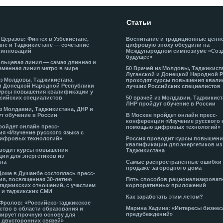
Статьи
 Церазов: Финтех в Узбекистане,
Воспитание и традиционные ценн
не и Таджикистане — сочетание
цифровую эпоху обсудили на
 инноваций
Международном симпозиуме «Соз
будущее»
льцевая линия — самая длинная и
еменная линия метро в мире
50 Врачей из Молдовы, Таджикист
Луганской и Донецкой Народной 
из Молдовы, Таджикистана,
проходят курсы повышения квали
и Донецкой Народной Республики
лучших Российских специалистов
урсы повышения квалификации у
сийских специалистов
50 врачей из Молдавии, Таджикист
ЛНР пройдут обучение в России
из Молдавии, Таджикистана, ДНР и
т обучение в России
В Москве пройдет онлайн пресс-
конференция «Изучение русского 
ройдет онлайн пресс-
помощью цифровых технологий»
я «Изучение русского языка с
ифровых технологий»
Россия проводит курсы повышени
квалификации для энергетиков из
водит курсы повышения
Таджикистана
ии для энергетиков из
на
Самые распространенные ошибки
продаже загородного дома
Доме в Душанбе состоялась пресс-
я, посвященная 30-летию
Пять способов рационализироват
таджикских отношений, с участием
корпоративных приложений
 и таджикских СМИ
Как заработать этим летом?
-Фролов: «Российско-таджикское
Марина Хадина: «Интересы бизнес
ство в области образования и
предубеждений»
ирует прочную основу для
 двусторонних связей»