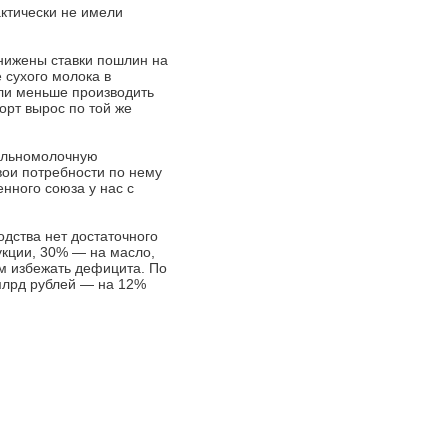
актически не имели
онижены ставки пошлин на
е сухого молока в
ли меньше производить
орт вырос по той же
цельномолочную
вои потребности по нему
нного союза у нас с
одства нет достаточного
укции, 30% — на масло,
ам избежать дефицита. По
 млрд рублей — на 12%