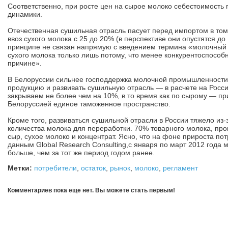
Соответственно, при росте цен на сырое молоко себестоимость 
динамики.
Отечественная сушильная отрасль пасует перед импортом в том 
ввоз сухого молока с 25 до 20% (в перспективе они опустятся до
принципе не связан напрямую с введением термина «молочный 
сухого молока только лишь потому, что менее конкурентоспособ
причине».
В Белоруссии сильнее господдержка молочной промышленности,
продукцию и развивать сушильную отрасль — в расчете на Росси
закрываем не более чем на 10%, в то время как по сырому — пр
Белоруссией единое таможенное пространство.
Кроме того, развиваться сушильной отрасли в России тяжело из-
количества молока для переработки. 70% товарного молока, про
сыр, сухое молоко и концентрат. Ясно, что на фоне прироста п
данным Global Research Consulting,с января по март 2012 года
больше, чем за тот же период годом ранее.
Метки:
потребители
,
остаток
,
рынок
,
молоко
,
регламент
Комментариев пока еще нет. Вы можете стать первым!
Добавить комментарий!