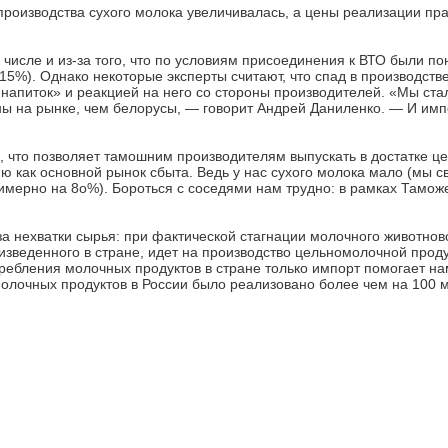
производства сухого молока увеличивалась, а цены реализации пр
числе и из-за того, что по условиям присоединения к ВТО были п
 15%). Однако некоторые эксперты считают, что спад в производств
напиток» и реакцией на него со стороны производителей. «Мы ста
ны на рынке, чем белорусы, — говорит Андрей Даниленко. — И имп
 что позволяет тамошним производителям выпускать в достатке 
ю как основной рынок сбыта. Ведь у нас сухого молока мало (мы с
имерно на 8о%). Бороться с соседями нам трудно: в рамках Таможе
за нехватки сырья: при фактической стагнации молочного животнов
изведенного в стране, идет на производство цельномолочной прод
отребления молочных продуктов в стране только импорт помогает н
 молочных продуктов в России было реализовано более чем на 100