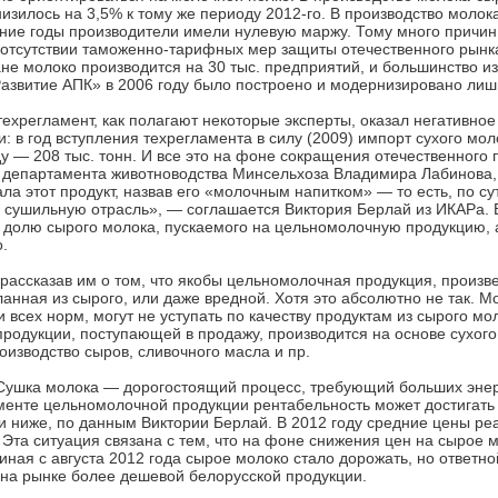
зилось на 3,5% к тому же периоду 2012-го. В производство молока
едние годы производители имели нулевую маржу. Тому много причи
 отсутствии таможенно-тарифных мер защиты отечественного рынка
ане молоко производится на 30 тыс. предприятий, и большинство и
азвитие АПК» в 2006 году было построено и модернизировано лишь 
ехрегламент, как полагают некоторые эксперты, оказал негативное
в год вступления техрегламента в силу (2009) импорт сухого мол
году — 208 тыс. тонн. И все это на фоне сокращения отечественного
ора департамента животноводства Минсельхоза Владимира Лабинова,
а этот продукт, назвав его «молочным напитком» — то есть, по су
 сушильную отрасль», — соглашается Виктория Берлай из ИКАРа. 
ь долю сырого молока, пускаемого на цельномолочную продукцию, 
о.
ассказав им о том, что якобы цельномолочная продукция, произве
анная из сырого, или даже вредной. Хотя это абсолютно не так. М
всех норм, могут не уступать по качеству продуктам из сырого мо
родукции, поступающей в продажу, производится на основе сухого
оизводство сыров, сливочного масла и пр.
 Сушка молока — дорогостоящий процесс, требующий больших энерг
менте цельномолочной продукции рентабельность может достигать
и ниже, по данным Виктории Берлай. В 2012 году средние цены ре
 Эта ситуация связана с тем, что на фоне снижения цен на сырое 
иная с августа 2012 года сырое молоко стало дорожать, но ответно
на рынке более дешевой белорусской продукции.