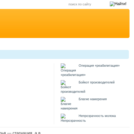
Операция «реабилитация»
Бойкот производителей
Благие намерения
Непрозрачность молока
ья — стагнация, а в
В Душанбе подорожало молоко