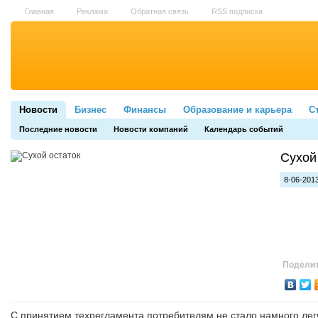
Главная
Реклама
Обратная связь
RSS подписка
Новости
Бизнес
Финансы
Образование и карьера
С
Последние новости
Новости компаний
Календарь событий
Сухой
8-06-2013
Поделит
С принятием техрегламента потребителям не стало намного легч