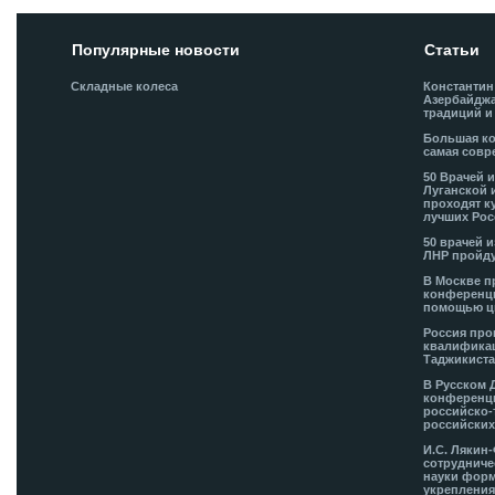
Популярные новости
Статьи
Складные колеса
Константин
Азербайджа
традиций и
Большая ко
самая совр
50 Врачей 
Луганской 
проходят к
лучших Рос
50 врачей 
ЛНР пройду
В Москве п
конференци
помощью ц
Россия про
квалификац
Таджикиста
В Русском 
конференци
российско-
российских
И.С. Лякин
сотрудниче
науки форм
укрепления