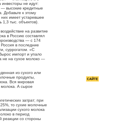
РЕКОМЕНДУЕМ
 инвесторы не идут:
н — высокие кредитные
. Добавьте к этому
з них имеет устаревшее
1,3 тыс. объектов).
 воздействие на развитие
ока в Россию составлял
 производства — с 174
 Россия в последние
ти, суррогатом. «С
Вырос импорт и упало
а не на сухое молоко —
денная из сухого или
олочные продукты,
РЕКЛАМА НА
САЙТЕ
лока. Вся мировая
 молока. А сырое
етических затрат; при
 25%, то сухие молочные
ализации сухого молока
молоко в период
й реакции со стороны