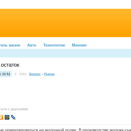
тиль жизни
Авто
Технологии
Мнения
 остаток
, 01:51
0
2241
Бизнес
»
Рынки
ься с друзьями:
е ориентироваться на молочной полке. В производстве молока-сыр