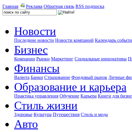
Главная
Реклама
Обратная связь
RSS подписка
Новости
Последние новости
Новости компаний
Календарь событ
Бизнес
Компании
Рынки
Маркетинг
Социальные инициативы
П
Финансы
Валюта
Банки
Страхование
Фондовый рынок
Личные фи
Образование и карьера
Практика управления
Обучение
Карьера
Книги для бизне
Стиль жизни
Здоровье
Культура
Путешествия
Стиль и мода
Авто