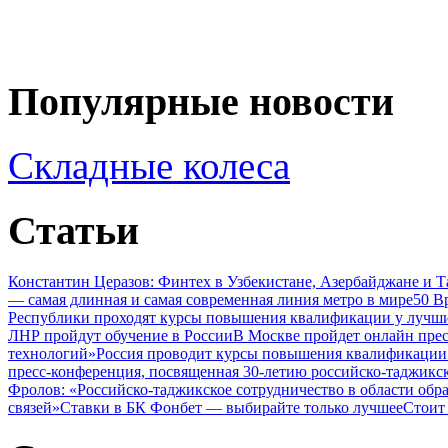
Популярные новости
Складные колеса
Статьи
Константин Церазов: Финтех в Узбекистане, Азербайджане и 
— самая длинная и самая современная линия метро в мире
50 В
Республики проходят курсы повышения квалификации у лучши
ЛНР пройдут обучение в России
В Москве пройдет онлайн пре
технологий»
Россия проводит курсы повышения квалификации 
пресс-конференция, посвященная 30-летию российско-таджикс
Фролов: «Российско-таджикское сотрудничество в области обр
связей»
Ставки в БК Фонбет — выбирайте только лучшее
Стоит