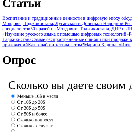
Статьи
Воспитание и традиционные ценности в цифровую эпоху обсу
Молдовы, Таджикистана, Луганской и Донецкой Народной Ре
специалистов
50 врачей из Молдавии, Таджикистана, ДНР и ЛН
«Изучение русского языка с помощью цифровых технологий»
Р
Таджикистана
Самые распространенные ошибки при продаже з
приложений
Как заработать этим летом?
Марина Хадина: «Инте
Опрос
Сколько вы даете своим 
Меньше 10$ в месяц
От 10$ до 30$
От 30$ до 50$
От 50$ и более
Сколько попросят
Сколько заслужат