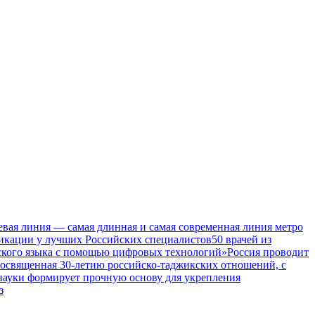
евая линия — самая длинная и самая современная линия метро
икации у лучших Российских специалистов
50 врачей из
ского языка с помощью цифровых технологий»
Россия проводит
посвященная 30-летию российско-таджикских отношений, с
 науки формирует прочную основу для укрепления
з