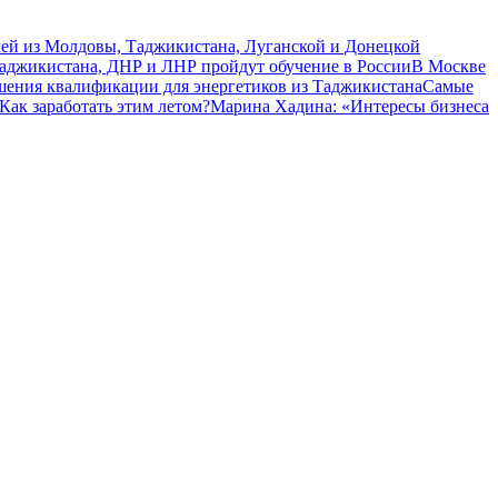
чей из Молдовы, Таджикистана, Луганской и Донецкой
Таджикистана, ДНР и ЛНР пройдут обучение в России
В Москве
шения квалификации для энергетиков из Таджикистана
Самые
Как заработать этим летом?
Марина Хадина: «Интересы бизнеса