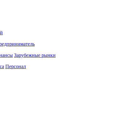
ий
редприниматель
нансы
Зарубежные рынки
са
Персонал