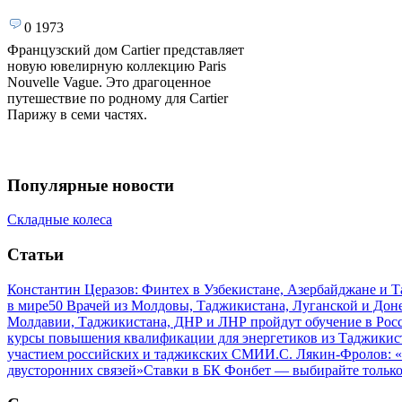
0
1973
Французский дом Cartier представляет
новую ювелирную коллекцию Paris
Nouvelle Vague. Это драгоценное
путешествие по родному для Cartier
Парижу в семи частях.
Популярные новости
Складные колеса
Статьи
Константин Церазов: Финтех в Узбекистане, Азербайджане и 
в мире
50 Врачей из Молдовы, Таджикистана, Луганской и До
Молдавии, Таджикистана, ДНР и ЛНР пройдут обучение в Рос
курсы повышения квалификации для энергетиков из Таджикис
участием российских и таджикских СМИ
И.С. Лякин-Фролов: «
двусторонних связей»
Ставки в БК Фонбет — выбирайте тольк