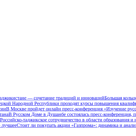
Таджикистане — сочетание традиций и инноваций
Большая кольц
нецкой Народной Республики проходят курсы повышения квалиф
сии
В Москве пройдет онлайн пресс-конференция «Изучение рус
тана
В Русском Доме в Душанбе состоялась пресс-конференция, 
Российско-таджикское сотрудничество в области образования и
о лучшее
Стоит ли покупать акции «Газпрома»: динамика и анали