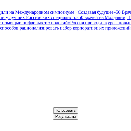
дили на Международном симпозиуме «Создавая будущее»
50 Вра
ии у лучших Российских специалистов
50 врачей из Молдавии, 
а с помощью цифровых технологий»
Россия проводит курсы повы
 способов рационализировать набор корпоративных приложений