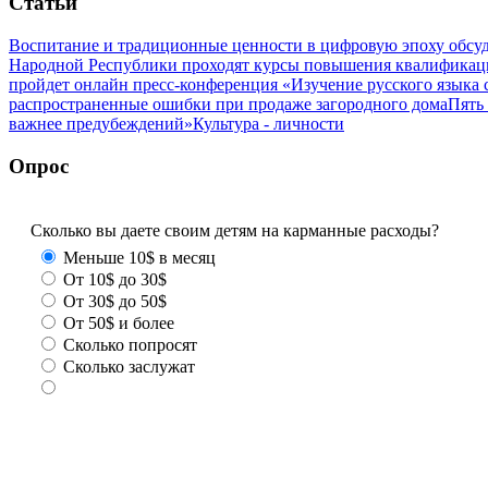
Статьи
Воспитание и традиционные ценности в цифровую эпоху обсу
Народной Республики проходят курсы повышения квалификац
пройдет онлайн пресс-конференция «Изучение русского язык
распространенные ошибки при продаже загородного дома
Пять
важнее предубеждений»
Культура - личности
Опрос
Сколько вы даете своим детям на карманные расходы?
Меньше 10$ в месяц
От 10$ до 30$
От 30$ до 50$
От 50$ и более
Сколько попросят
Сколько заслужат