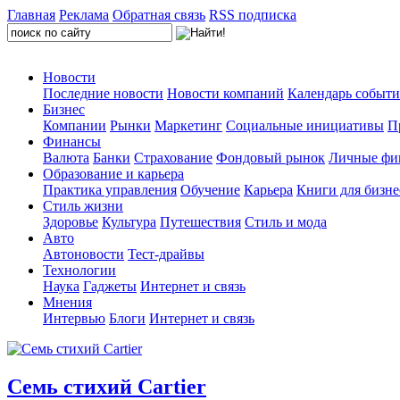
Главная
Реклама
Обратная связь
RSS подписка
Новости
Последние новости
Новости компаний
Календарь событ
Бизнес
Компании
Рынки
Маркетинг
Социальные инициативы
П
Финансы
Валюта
Банки
Страхование
Фондовый рынок
Личные фи
Образование и карьера
Практика управления
Обучение
Карьера
Книги для бизне
Стиль жизни
Здоровье
Культура
Путешествия
Стиль и мода
Авто
Автоновости
Тест-драйвы
Технологии
Наука
Гаджеты
Интернет и связь
Мнения
Интервью
Блоги
Интернет и связь
Семь стихий Cartier