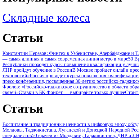
Складные колеса
Статьи
Константин Церазов: Финтех в Узбекистане, Азербайджане и 
— самая длинная и самая современная линия метро в мире
50 В
Республики проходят курсы повышения квалификации у лучши
ЛНР пройдут обучение в России
В Москве пройдет онлайн пре
технологий»
Россия проводит курсы повышения квалификации 
пресс-конференция, посвященная 30-летию российско-таджикс
Фролов: «Российско-таджикское сотрудничество в области обр
связей»
Ставки в БК Фонбет — выбирайте только лучшее
Стоит
Статьи
Воспитание и традиционные ценности в цифровую эпоху обсу
Молдовы, Таджикистана, Луганской и Донецкой Народной Ре
специалистов
50 врачей из Молдавии, Таджикистана, ДНР и ЛН