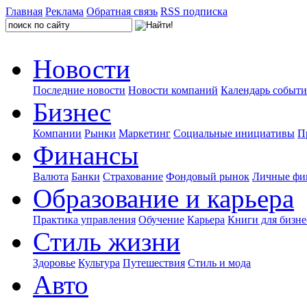
Главная
Реклама
Обратная связь
RSS подписка
Новости
Последние новости
Новости компаний
Календарь событ
Бизнес
Компании
Рынки
Маркетинг
Социальные инициативы
П
Финансы
Валюта
Банки
Страхование
Фондовый рынок
Личные фи
Образование и карьера
Практика управления
Обучение
Карьера
Книги для бизне
Стиль жизни
Здоровье
Культура
Путешествия
Стиль и мода
Авто