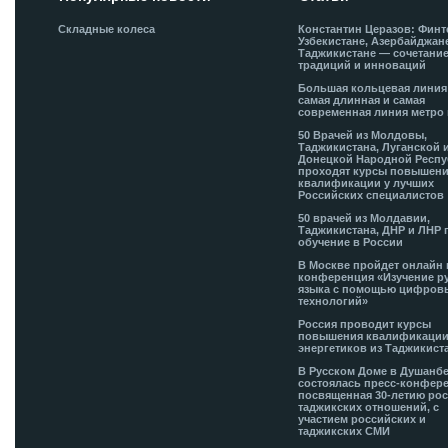
Складные колеса
Константин Церазов: Финт
Узбекистане, Азербайджан
Таджикистане — сочетани
традиций и инноваций
Большая кольцевая лини
самая длинная и самая
современная линия метро 
50 Врачей из Молдовы,
Таджикистана, Луганской 
Донецкой Народной Респ
проходят курсы повышен
квалификации у лучших
Российских специалистов
50 врачей из Молдавии,
Таджикистана, ДНР и ЛНР 
обучение в России
В Москве пройдет онлайн 
конференция «Изучение р
языка с помощью цифров
технологий»
Россия проводит курсы
повышения квалификации
энергетиков из Таджикист
В Русском Доме в Душанб
состоялась пресс-конфере
посвященная 30-летию рос
таджикских отношений, с
участием российских и
таджикских СМИ