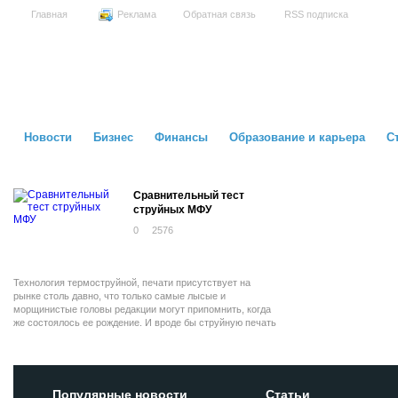
Главная
Реклама
Обратная связь
RSS подписка
Новости
Бизнес
Финансы
Образование и карьера
С
Сравнительный тест
струйных МФУ
0
2576
Технология термоструйной, печати присутствует на
рынке столь давно, что только самые лысые и
морщинистые головы редакции могут припомнить, когда
же состоялось ее рождение. И вроде бы струйную печать
давит лазерная -такая современная и продвинутая.
Стоимость отпечатка у лазерных принтеров заметно
ниже.
Популярные новости
Статьи