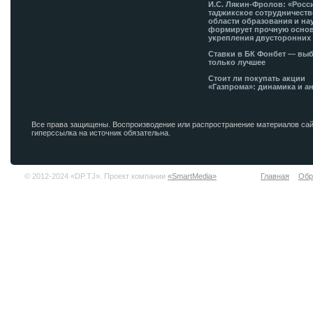
И.С. Лякин-Фролов: «Росс
таджикское сотрудничеств
области образования и на
формирует прочную основ
укрепления двусторонних 
Ставки в БК Фонбет — вы
только лучшее
Стоит ли покупать акции
«Газпрома»: динамика и а
Все права защищены. Воспроизводение или распространение материалов сай
гиперссылка на источник обязательна.
© 2012-2024 «DP.TJ». Проект компании
«SmartMedia»
Главная
Обр