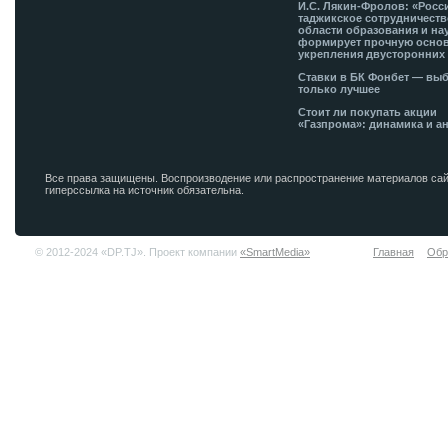
И.С. Лякин-Фролов: «Росс
таджикское сотрудничеств
области образования и на
формирует прочную основ
укрепления двусторонних 
Ставки в БК Фонбет — вы
только лучшее
Стоит ли покупать акции
«Газпрома»: динамика и а
Все права защищены. Воспроизводение или распространение материалов сай
гиперссылка на источник обязательна.
© 2012-2024 «DP.TJ». Проект компании
«SmartMedia»
Главная
Обр