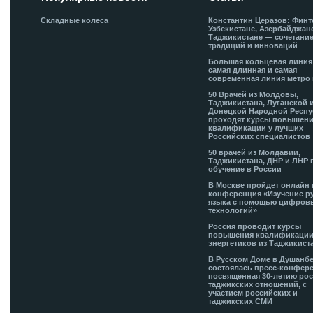
Складные колеса
Константин Церазов: Финт
Узбекистане, Азербайджан
Таджикистане — сочетани
традиций и инноваций
Большая кольцевая лини
самая длинная и самая
современная линия метро 
50 Врачей из Молдовы,
Таджикистана, Луганской 
Донецкой Народной Респ
проходят курсы повышен
квалификации у лучших
Российских специалистов
50 врачей из Молдавии,
Таджикистана, ДНР и ЛНР 
обучение в России
В Москве пройдет онлайн 
конференция «Изучение р
языка с помощью цифров
технологий»
Россия проводит курсы
повышения квалификации
энергетиков из Таджикист
В Русском Доме в Душанб
состоялась пресс-конфере
посвященная 30-летию рос
таджикских отношений, с
участием российских и
таджикских СМИ