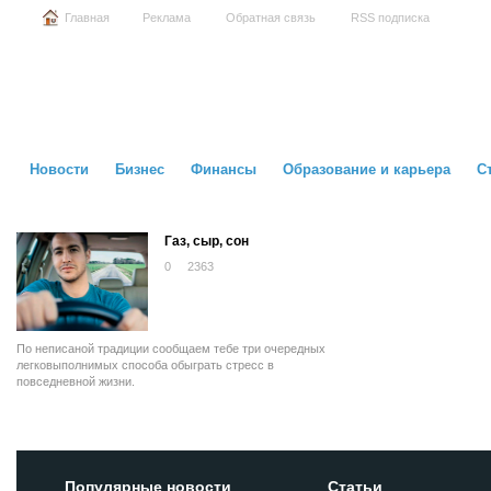
Главная
Реклама
Обратная связь
RSS подписка
Новости
Бизнес
Финансы
Образование и карьера
С
Газ, сыр, сон
0
2363
По неписаной традиции сообщаем тебе три очередных
легковыполнимых способа обыграть стресс в
повседневной жизни.
Популярные новости
Статьи