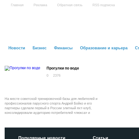
Главная
Реклама
Обратная связь
RSS подписка
Новости
Бизнес
Финансы
Образование и карьера
С
Прогулки по воде
0
2376
На месте советской тренировочной базы для любителей и
профессионалов парусного спорта Андрей Бойко и его
партнеры сделали первый в России элитный яхт-клуб,
консолидировали аудиторию потребителей «люкса» и
научились с ней работать. Вялость российской экономики
не мешает им оставаться на плаву и строить новые яхт-
клубы и марины.
Популярные новости
Статьи