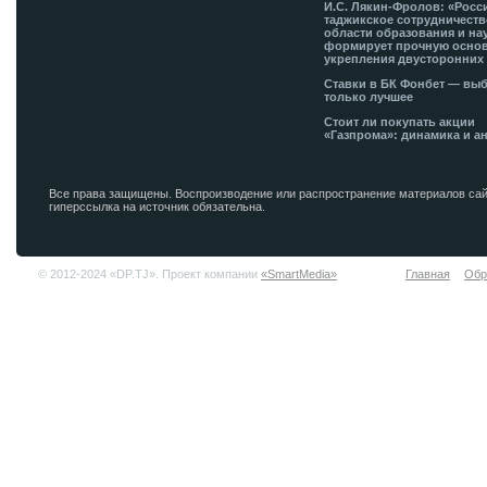
И.С. Лякин-Фролов: «Росс
таджикское сотрудничеств
области образования и на
формирует прочную основ
укрепления двусторонних 
Ставки в БК Фонбет — вы
только лучшее
Стоит ли покупать акции
«Газпрома»: динамика и а
Все права защищены. Воспроизводение или распространение материалов сай
гиперссылка на источник обязательна.
© 2012-2024 «DP.TJ». Проект компании
«SmartMedia»
Главная
Обр