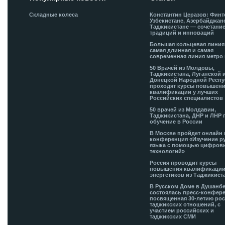
Складные колеса
Константин Церазов: Финт
Узбекистане, Азербайджан
Таджикистане — сочетани
традиций и инноваций
Большая кольцевая лини
самая длинная и самая
современная линия метро 
50 Врачей из Молдовы,
Таджикистана, Луганской 
Донецкой Народной Респ
проходят курсы повышен
квалификации у лучших
Российских специалистов
50 врачей из Молдавии,
Таджикистана, ДНР и ЛНР 
обучение в России
В Москве пройдет онлайн 
конференция «Изучение р
языка с помощью цифров
технологий»
Россия проводит курсы
повышения квалификации
энергетиков из Таджикист
В Русском Доме в Душанб
состоялась пресс-конфере
посвященная 30-летию рос
таджикских отношений, с
участием российских и
таджикских СМИ