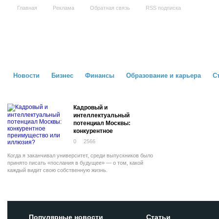
Главная
Реклама
Обратная связь
RSS подписка
Новости
Бизнес
Финансы
Образование и карьера
С
Кадровый и
интеллектуальный
потенциал Москвы:
конкурентное
преимущество или
0
2566
иллюзия?
Когда я заканчивал университет, среди выпускников было
принято писать «послания в будущее» — о том, какой
каждый видит свою собственную жизнь.
Популярные новости
Статьи