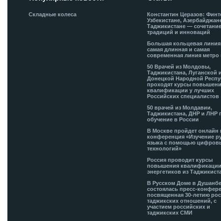
Складные колеса
Константин Церазов: Финт
Узбекистане, Азербайджан
Таджикистане — сочетани
традиций и инноваций
Большая кольцевая лини
самая длинная и самая
современная линия метро 
50 Врачей из Молдовы,
Таджикистана, Луганской 
Донецкой Народной Респ
проходят курсы повышен
квалификации у лучших
Российских специалистов
50 врачей из Молдавии,
Таджикистана, ДНР и ЛНР 
обучение в России
В Москве пройдет онлайн 
конференция «Изучение р
языка с помощью цифров
технологий»
Россия проводит курсы
повышения квалификации
энергетиков из Таджикист
В Русском Доме в Душанб
состоялась пресс-конфере
посвященная 30-летию рос
таджикских отношений, с
участием российских и
таджикских СМИ