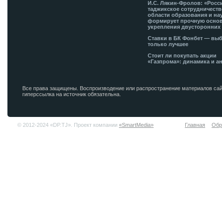
И.С. Лякин-Фролов: «Росс
таджикское сотрудничеств
области образования и на
формирует прочную основ
укрепления двусторонних 
Ставки в БК Фонбет — вы
только лучшее
Стоит ли покупать акции
«Газпрома»: динамика и а
Все права защищены. Воспроизводение или распространение материалов сай
гиперссылка на источник обязательна.
© 2012-2024 «DP.TJ». Проект компании
«SmartMedia»
Главная
Обр