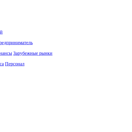
ий
редприниматель
нансы
Зарубежные рынки
са
Персонал