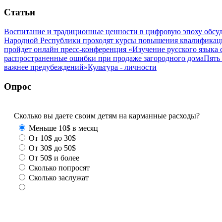
Статьи
Воспитание и традиционные ценности в цифровую эпоху обсу
Народной Республики проходят курсы повышения квалификац
пройдет онлайн пресс-конференция «Изучение русского язык
распространенные ошибки при продаже загородного дома
Пять
важнее предубеждений»
Культура - личности
Опрос
Сколько вы даете своим детям на карманные расходы?
Меньше 10$ в месяц
От 10$ до 30$
От 30$ до 50$
От 50$ и более
Сколько попросят
Сколько заслужат