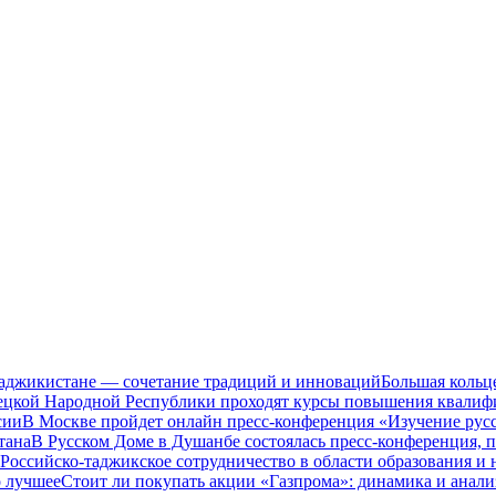
Таджикистане — сочетание традиций и инноваций
Большая кольц
нецкой Народной Республики проходят курсы повышения квалиф
сии
В Москве пройдет онлайн пресс-конференция «Изучение рус
тана
В Русском Доме в Душанбе состоялась пресс-конференция, 
Российско-таджикское сотрудничество в области образования и
о лучшее
Стоит ли покупать акции «Газпрома»: динамика и анали