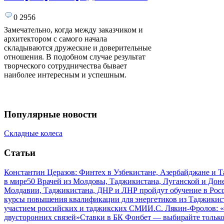
0
2956
Замечательно, когда между заказчиком и
архитектором с самого начала
складываются дружеские и доверительные
отношения. В подобном случае результат
творческого сотрудничества бывает
наиболее интересным и успешным.
Популярные новости
Складные колеса
Статьи
Константин Церазов: Финтех в Узбекистане, Азербайджане и 
в мире
50 Врачей из Молдовы, Таджикистана, Луганской и До
Молдавии, Таджикистана, ДНР и ЛНР пройдут обучение в Рос
курсы повышения квалификации для энергетиков из Таджикис
участием российских и таджикских СМИ
И.С. Лякин-Фролов: «
двусторонних связей»
Ставки в БК Фонбет — выбирайте тольк