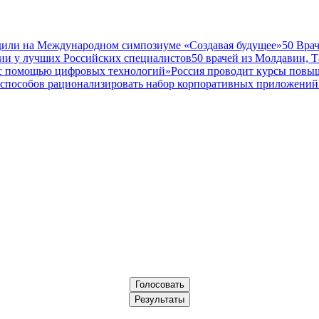
дили на Международном симпозиуме «Создавая будущее»
50 Вра
ии у лучших Российских специалистов
50 врачей из Молдавии, 
а с помощью цифровых технологий»
Россия проводит курсы повы
 способов рационализировать набор корпоративных приложений