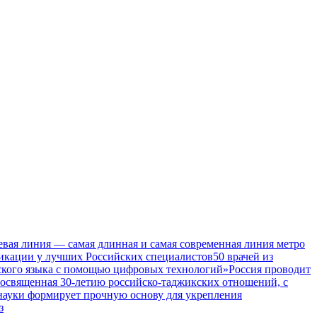
евая линия — самая длинная и самая современная линия метро
икации у лучших Российских специалистов
50 врачей из
ского языка с помощью цифровых технологий»
Россия проводит
посвященная 30-летию российско-таджикских отношений, с
 науки формирует прочную основу для укрепления
з