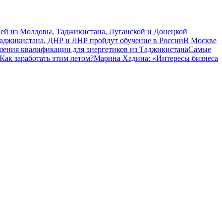
чей из Молдовы, Таджикистана, Луганской и Донецкой
Таджикистана, ДНР и ЛНР пройдут обучение в России
В Москве
шения квалификации для энергетиков из Таджикистана
Самые
Как заработать этим летом?
Марина Хадина: «Интересы бизнеса