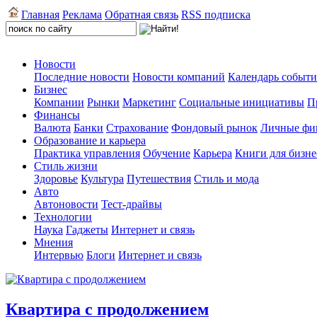
Главная
Реклама
Обратная связь
RSS подписка
Новости
Последние новости
Новости компаний
Календарь событ
Бизнес
Компании
Рынки
Маркетинг
Социальные инициативы
П
Финансы
Валюта
Банки
Страхование
Фондовый рынок
Личные фи
Образование и карьера
Практика управления
Обучение
Карьера
Книги для бизне
Стиль жизни
Здоровье
Культура
Путешествия
Стиль и мода
Авто
Автоновости
Тест-драйвы
Технологии
Наука
Гаджеты
Интернет и связь
Мнения
Интервью
Блоги
Интернет и связь
Квартира с продолжением