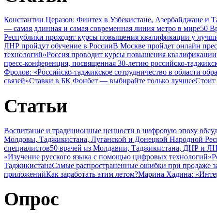
Константин Церазов: Финтех в Узбекистане, Азербайджане и 
— самая длинная и самая современная линия метро в мире
50 В
Республики проходят курсы повышения квалификации у лучши
ЛНР пройдут обучение в России
В Москве пройдет онлайн пре
технологий»
Россия проводит курсы повышения квалификации 
пресс-конференция, посвященная 30-летию российско-таджикс
Фролов: «Российско-таджикское сотрудничество в области обр
связей»
Ставки в БК Фонбет — выбирайте только лучшее
Стоит
Статьи
Воспитание и традиционные ценности в цифровую эпоху обсу
Молдовы, Таджикистана, Луганской и Донецкой Народной Ре
специалистов
50 врачей из Молдавии, Таджикистана, ДНР и ЛН
«Изучение русского языка с помощью цифровых технологий»
Р
Таджикистана
Самые распространенные ошибки при продаже з
приложений
Как заработать этим летом?
Марина Хадина: «Инте
Опрос