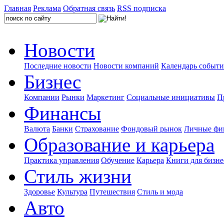
Главная
Реклама
Обратная связь
RSS подписка
Новости
Последние новости
Новости компаний
Календарь событ
Бизнес
Компании
Рынки
Маркетинг
Социальные инициативы
П
Финансы
Валюта
Банки
Страхование
Фондовый рынок
Личные фи
Образование и карьера
Практика управления
Обучение
Карьера
Книги для бизне
Стиль жизни
Здоровье
Культура
Путешествия
Стиль и мода
Авто