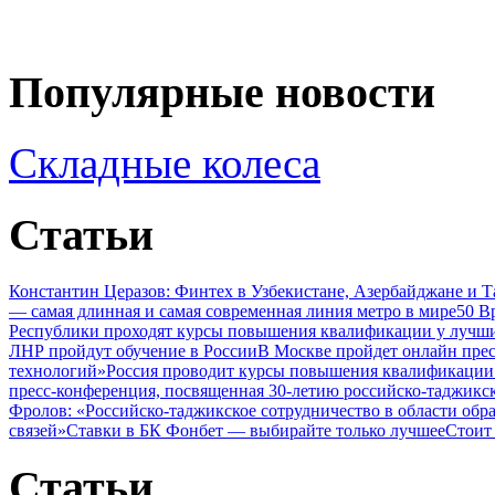
Популярные новости
Складные колеса
Статьи
Константин Церазов: Финтех в Узбекистане, Азербайджане и 
— самая длинная и самая современная линия метро в мире
50 В
Республики проходят курсы повышения квалификации у лучши
ЛНР пройдут обучение в России
В Москве пройдет онлайн пре
технологий»
Россия проводит курсы повышения квалификации 
пресс-конференция, посвященная 30-летию российско-таджикс
Фролов: «Российско-таджикское сотрудничество в области обр
связей»
Ставки в БК Фонбет — выбирайте только лучшее
Стоит
Статьи