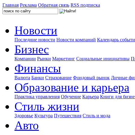
Главная
Реклама
Обратная связь
RSS подписка
Новости
Последние новости
Новости компаний
Календарь событ
Бизнес
Компании
Рынки
Маркетинг
Социальные инициативы
П
Финансы
Валюта
Банки
Страхование
Фондовый рынок
Личные фи
Образование и карьера
Практика управления
Обучение
Карьера
Книги для бизне
Стиль жизни
Здоровье
Культура
Путешествия
Стиль и мода
Авто