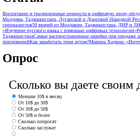
Воспитание и традиционные ценности в цифровую эпоху обсу
Молдовы, Таджикистана, Луганской и Донецкой Народной Ре
специалистов
50 врачей из Молдавии, Таджикистана, ДНР и ЛН
«Изучение русского языка с помощью цифровых технологий»
Р
Таджикистана
Самые распространенные ошибки при продаже з
приложений
Как заработать этим летом?
Марина Хадина: «Инте
Опрос
Сколько вы даете своим 
Меньше 10$ в месяц
От 10$ до 30$
От 30$ до 50$
От 50$ и более
Сколько попросят
Сколько заслужат