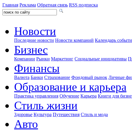
Главная
Реклама
Обратная связь
RSS подписка
Новости
Последние новости
Новости компаний
Календарь событ
Бизнес
Компании
Рынки
Маркетинг
Социальные инициативы
П
Финансы
Валюта
Банки
Страхование
Фондовый рынок
Личные фи
Образование и карьера
Практика управления
Обучение
Карьера
Книги для бизне
Стиль жизни
Здоровье
Культура
Путешествия
Стиль и мода
Авто