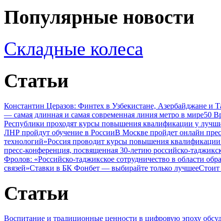
Популярные новости
Складные колеса
Статьи
Константин Церазов: Финтех в Узбекистане, Азербайджане и 
— самая длинная и самая современная линия метро в мире
50 В
Республики проходят курсы повышения квалификации у лучши
ЛНР пройдут обучение в России
В Москве пройдет онлайн пре
технологий»
Россия проводит курсы повышения квалификации 
пресс-конференция, посвященная 30-летию российско-таджикс
Фролов: «Российско-таджикское сотрудничество в области обр
связей»
Ставки в БК Фонбет — выбирайте только лучшее
Стоит
Статьи
Воспитание и традиционные ценности в цифровую эпоху обсу