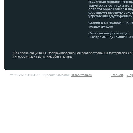
И.С. Лякин-Фролов: «Росс
таджикское сотрудничеств
области образования и на
формирует прочную основ
укрепления двусторонних 
Ставки в БК Фонбет — вы
только лучшее
Стоит ли покупать акции
«Газпрома»: динамика и а
Все права защищены. Воспроизводение или распространение материалов сай
гиперссылка на источник обязательна.
© 2012-2024 «DP.TJ». Проект компании
«SmartMedia»
Главная
Обр