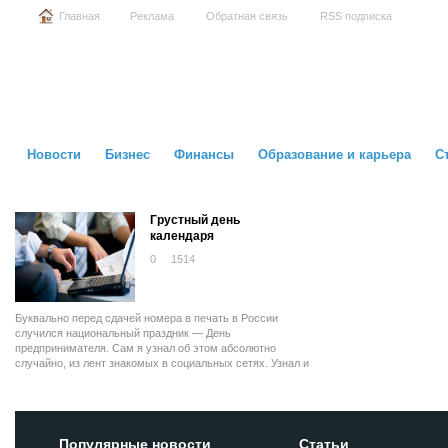
Главная
Реклама
Обратная связь
RSS подписка
Новости
Бизнес
Финансы
Образование и карьера
С
Грустный день
календаря
0
1514
Буквально перед сдачей номера в печать в России
случился национальный праздник — День
предпринимателя. Сам я узнал об этом абсолютно
случайно, из лент знакомых в социальных сетях. Узнал и
задумался.
Популярные новости
Статьи