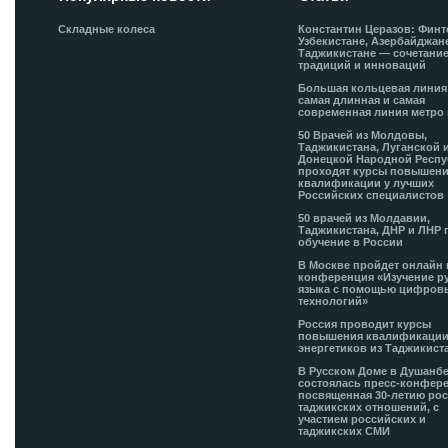
Складные колеса
Константин Церазов: Финт
Узбекистане, Азербайджан
Таджикистане — сочетани
традиций и инноваций
Большая кольцевая лини
самая длинная и самая
современная линия метро 
50 Врачей из Молдовы,
Таджикистана, Луганской 
Донецкой Народной Респ
проходят курсы повышен
квалификации у лучших
Российских специалистов
50 врачей из Молдавии,
Таджикистана, ДНР и ЛНР 
обучение в России
В Москве пройдет онлайн 
конференция «Изучение р
языка с помощью цифров
технологий»
Россия проводит курсы
повышения квалификации
энергетиков из Таджикист
В Русском Доме в Душанб
состоялась пресс-конфере
посвященная 30-летию рос
таджикских отношений, с
участием российских и
таджикских СМИ