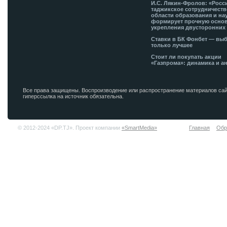
И.С. Лякин-Фролов: «Росс
таджикское сотрудничеств
области образования и на
формирует прочную основ
укрепления двусторонних 
Ставки в БК Фонбет — вы
только лучшее
Стоит ли покупать акции
«Газпрома»: динамика и а
Все права защищены. Воспроизводение или распространение материалов сай
гиперссылка на источник обязательна.
© 2012-2024 «DP.TJ». Проект компании
«SmartMedia»
Главная
Обр