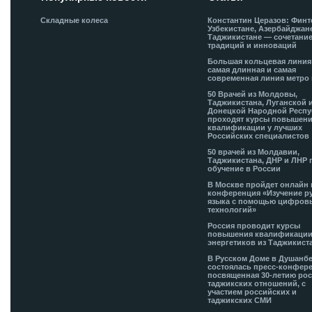
Складные колеса
Константин Церазов: Финт
Узбекистане, Азербайджан
Таджикистане — сочетани
традиций и инноваций
Большая кольцевая лини
самая длинная и самая
современная линия метро 
50 Врачей из Молдовы,
Таджикистана, Луганской 
Донецкой Народной Респ
проходят курсы повышен
квалификации у лучших
Российских специалистов
50 врачей из Молдавии,
Таджикистана, ДНР и ЛНР 
обучение в России
В Москве пройдет онлайн 
конференция «Изучение р
языка с помощью цифров
технологий»
Россия проводит курсы
повышения квалификации
энергетиков из Таджикист
В Русском Доме в Душанб
состоялась пресс-конфере
посвященная 30-летию рос
таджикских отношений, с
участием российских и
таджикских СМИ