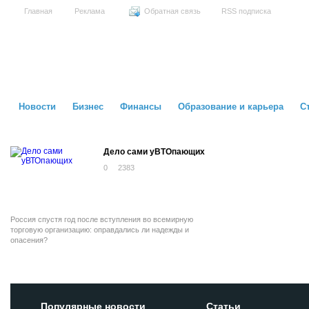
Главная
Реклама
Обратная связь
RSS подписка
Новости
Бизнес
Финансы
Образование и карьера
С
Дело сами уВТОпающих
0
2383
Россия спустя год после вступления во всемирную
торговую организацию: оправдались ли надежды и
опасения?
Популярные новости
Статьи