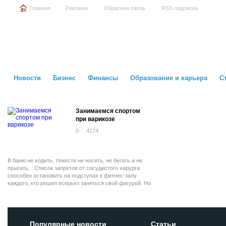
Главная
Реклама
Обратная связь
RSS подписка
Новости
Бизнес
Финансы
Образование и карьера
С
Занимаемся спортом
при варикозе
0
4174
В баню не ходить, тяжести не носить, не бегать и не
прыгать... Список запретов от сосудистого хирурга
способен остановить на подступах к фитнес-залу
каждого, кто решил всерьез заняться свой фигурой. Но
тем, кому поставили диагноз «венозная
недостаточность», несмотря на запреты, о тренировках
забывать не надо.
Популярные новости
Статьи