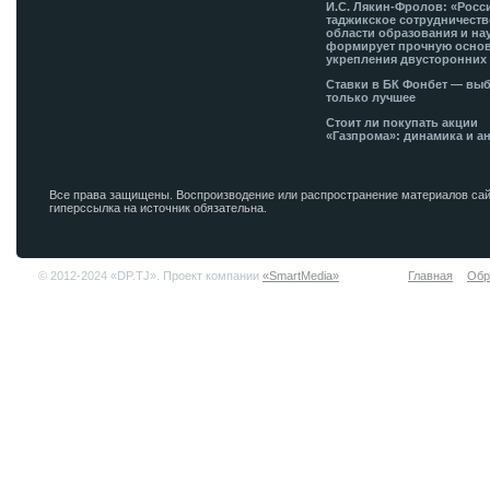
И.С. Лякин-Фролов: «Росс
таджикское сотрудничеств
области образования и на
формирует прочную основ
укрепления двусторонних 
Ставки в БК Фонбет — вы
только лучшее
Стоит ли покупать акции
«Газпрома»: динамика и а
Все права защищены. Воспроизводение или распространение материалов сай
гиперссылка на источник обязательна.
© 2012-2024 «DP.TJ». Проект компании
«SmartMedia»
Главная
Обр