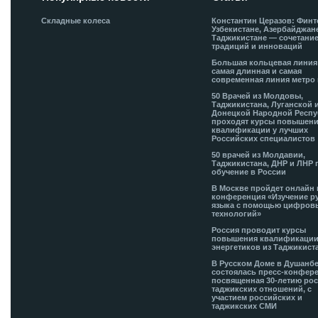
Складные колеса
Константин Церазов: Финт
Узбекистане, Азербайджан
Таджикистане — сочетани
традиций и инноваций
Большая кольцевая лини
самая длинная и самая
современная линия метро 
50 Врачей из Молдовы,
Таджикистана, Луганской 
Донецкой Народной Респ
проходят курсы повышен
квалификации у лучших
Российских специалистов
50 врачей из Молдавии,
Таджикистана, ДНР и ЛНР 
обучение в России
В Москве пройдет онлайн 
конференция «Изучение р
языка с помощью цифров
технологий»
Россия проводит курсы
повышения квалификации
энергетиков из Таджикист
В Русском Доме в Душанб
состоялась пресс-конфере
посвященная 30-летию рос
таджикских отношений, с
участием российских и
таджикских СМИ