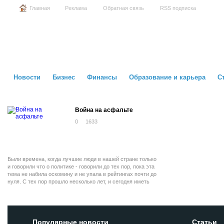
Главная
Реклама
Обратная связь
RSS подписка
Новости
Бизнес
Финансы
Образование и карьера
С
Война на асфальте
0
1633
Были времена, когда лучшие люди в нашей стране только
и говорили что о политике - говорили до тех пор, пока эта
тема не набила оскомину и не упала в рейтингах почти до
нуля. С тех пор прошло несколько лет, и сегодня иметь
свою гражданскую позицию снова не только модно, но и
абсолютно нормально. Главное, чтобы эта позиция не
имела тебя, так что если соберешься на баррикады,
оставь розовые очки дома.
Популярные новости
Статьи