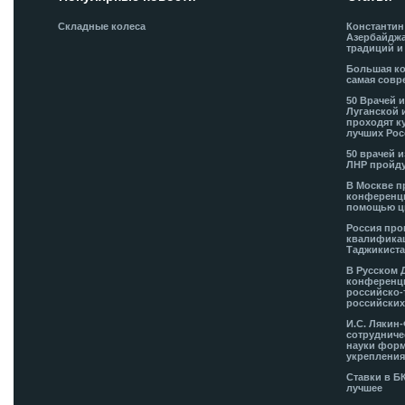
Складные колеса
Константин
Азербайджа
традиций и
Большая ко
самая совр
50 Врачей 
Луганской 
проходят к
лучших Рос
50 врачей 
ЛНР пройду
В Москве п
конференци
помощью ц
Россия про
квалификац
Таджикиста
В Русском 
конференци
российско-
российских
И.С. Лякин
сотрудниче
науки форм
укрепления
Ставки в Б
лучшее