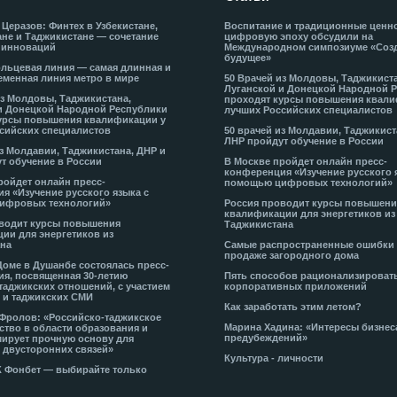
 Церазов: Финтех в Узбекистане,
Воспитание и традиционные ценн
не и Таджикистане — сочетание
цифровую эпоху обсудили на
 инноваций
Международном симпозиуме «Соз
будущее»
льцевая линия — самая длинная и
еменная линия метро в мире
50 Врачей из Молдовы, Таджикист
Луганской и Донецкой Народной 
из Молдовы, Таджикистана,
проходят курсы повышения квали
и Донецкой Народной Республики
лучших Российских специалистов
урсы повышения квалификации у
сийских специалистов
50 врачей из Молдавии, Таджикист
ЛНР пройдут обучение в России
из Молдавии, Таджикистана, ДНР и
т обучение в России
В Москве пройдет онлайн пресс-
конференция «Изучение русского 
ройдет онлайн пресс-
помощью цифровых технологий»
я «Изучение русского языка с
ифровых технологий»
Россия проводит курсы повышени
квалификации для энергетиков из
водит курсы повышения
Таджикистана
ии для энергетиков из
на
Самые распространенные ошибки
продаже загородного дома
Доме в Душанбе состоялась пресс-
я, посвященная 30-летию
Пять способов рационализироват
таджикских отношений, с участием
корпоративных приложений
 и таджикских СМИ
Как заработать этим летом?
-Фролов: «Российско-таджикское
Марина Хадина: «Интересы бизнес
ство в области образования и
предубеждений»
ирует прочную основу для
 двусторонних связей»
Культура - личности
К Фонбет — выбирайте только