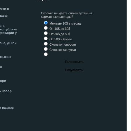
ости в
Сколько вы даете своим детям на
давая
карманные расходы?
Меньше 10$ в месяц
ана,
От 10$ до 30$
Республики
фикации у
От 30$ до 50$
От 50$ и более
ана, ДНР и
Сколько попросят
Сколько заслужат
языка с
я
 при
ь набор
а важнее