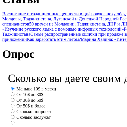
Воспитание и традиционные ценности в цифровую эпоху обсу
Молдовы, Таджикистана, Луганской и Донецкой Народной Ре
специалистов
50 врачей из Молдавии, Таджикистана, ДНР и ЛН
«Изучение русского языка с помощью цифровых технологий»
Р
Таджикистана
Самые распространенные ошибки при продаже з
приложений
Как заработать этим летом?
Марина Хадина: «Инте
Опрос
Сколько вы даете своим 
Меньше 10$ в месяц
От 10$ до 30$
От 30$ до 50$
От 50$ и более
Сколько попросят
Сколько заслужат