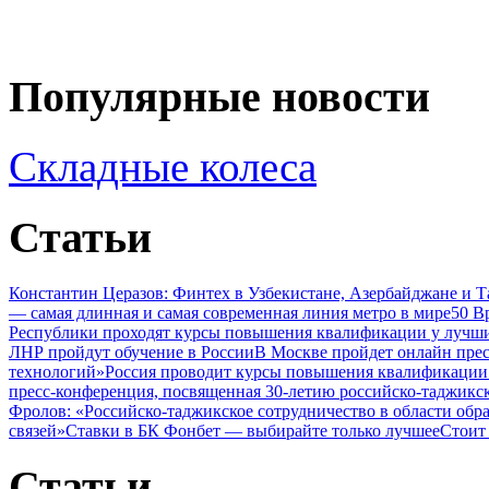
Популярные новости
Складные колеса
Статьи
Константин Церазов: Финтех в Узбекистане, Азербайджане и 
— самая длинная и самая современная линия метро в мире
50 В
Республики проходят курсы повышения квалификации у лучши
ЛНР пройдут обучение в России
В Москве пройдет онлайн пре
технологий»
Россия проводит курсы повышения квалификации 
пресс-конференция, посвященная 30-летию российско-таджикс
Фролов: «Российско-таджикское сотрудничество в области обр
связей»
Ставки в БК Фонбет — выбирайте только лучшее
Стоит
Статьи