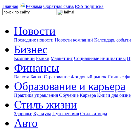
Главная
Реклама
Обратная связь
RSS подписка
Новости
Последние новости
Новости компаний
Календарь событ
Бизнес
Компании
Рынки
Маркетинг
Социальные инициативы
П
Финансы
Валюта
Банки
Страхование
Фондовый рынок
Личные фи
Образование и карьера
Практика управления
Обучение
Карьера
Книги для бизне
Стиль жизни
Здоровье
Культура
Путешествия
Стиль и мода
Авто