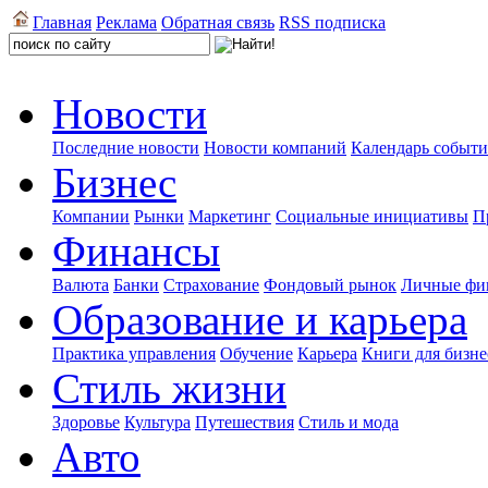
Главная
Реклама
Обратная связь
RSS подписка
Новости
Последние новости
Новости компаний
Календарь событ
Бизнес
Компании
Рынки
Маркетинг
Социальные инициативы
П
Финансы
Валюта
Банки
Страхование
Фондовый рынок
Личные фи
Образование и карьера
Практика управления
Обучение
Карьера
Книги для бизне
Стиль жизни
Здоровье
Культура
Путешествия
Стиль и мода
Авто