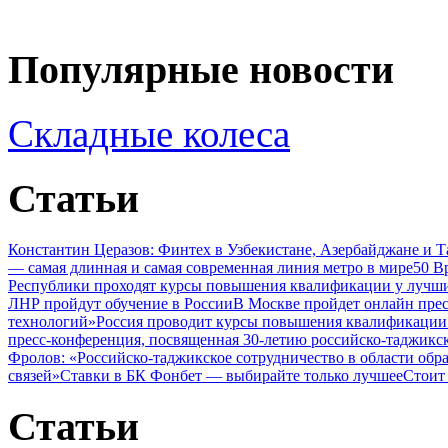
Популярные новости
Складные колеса
Статьи
Константин Церазов: Финтех в Узбекистане, Азербайджане и 
— самая длинная и самая современная линия метро в мире
50 В
Республики проходят курсы повышения квалификации у лучши
ЛНР пройдут обучение в России
В Москве пройдет онлайн пре
технологий»
Россия проводит курсы повышения квалификации 
пресс-конференция, посвященная 30-летию российско-таджикс
Фролов: «Российско-таджикское сотрудничество в области обр
связей»
Ставки в БК Фонбет — выбирайте только лучшее
Стоит
Статьи