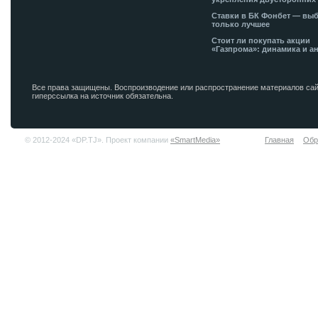
Ставки в БК Фонбет — вы
только лучшее
Стоит ли покупать акции
«Газпрома»: динамика и а
Все права защищены. Воспроизводение или распространение материалов сай
гиперссылка на источник обязательна.
© 2012-2024 «DP.TJ». Проект компании
«SmartMedia»
Главная
Обр