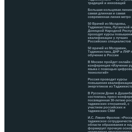
традиций и инноваций
Большая кольцевая лини
самая длинная и самая
современная линия метро 
50 Врачей из Молдовы,
Таджикистана, Луганской 
Донецкой Народной Респ
проходят курсы повышен
квалификации у лучших
Российских специалистов
50 врачей из Молдавии,
Таджикистана, ДНР и ЛНР 
обучение в России
В Москве пройдет онлайн 
конференция «Изучение р
языка с помощью цифров
технологий»
Россия проводит курсы
повышения квалификации
энергетиков из Таджикист
В Русском Доме в Душанб
состоялась пресс-конфере
посвященная 30-летию рос
таджикских отношений, с
участием российских и
таджикских СМИ
И.С. Лякин-Фролов: «Росс
таджикское сотрудничеств
области образования и на
формирует прочную основ
укрепления двусторонних 