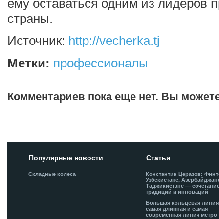
ему оставаться одним из лидеров 
страны.
Источник:
http://vecherka.tj
Метки:
профессионалы
Комментариев пока еще нет. Вы может
Добавить комментарий!
Популярные новости
Статьи
Складные колеса
Константин Церазов: Финт
Узбекистане, Азербайджан
Таджикистане — сочетани
традиций и инноваций
Большая кольцевая лини
самая длинная и самая
современная линия метро 