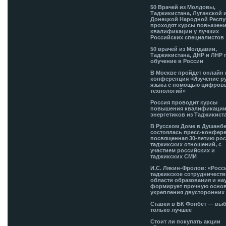
50 Врачей из Молдовы,
Таджикистана, Луганской 
Донецкой Народной Респ
проходят курсы повышен
квалификации у лучших
Российских специалистов
50 врачей из Молдавии,
Таджикистана, ДНР и ЛНР 
обучение в России
В Москве пройдет онлайн 
конференция «Изучение р
языка с помощью цифров
технологий»
Россия проводит курсы
повышения квалификации
энергетиков из Таджикист
В Русском Доме в Душанб
состоялась пресс-конфере
посвященная 30-летию рос
таджикских отношений, с
участием российских и
таджикских СМИ
И.С. Лякин-Фролов: «Росс
таджикское сотрудничеств
области образования и на
формирует прочную основ
укрепления двусторонних 
Ставки в БК Фонбет — вы
только лучшее
Стоит ли покупать акции