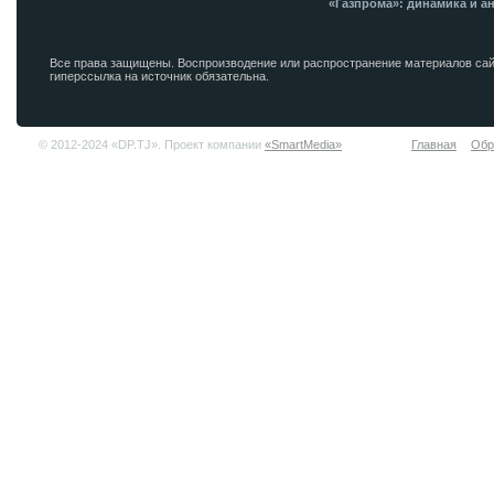
«Газпрома»: динамика и а
Все права защищены. Воспроизводение или распространение материалов сай
гиперссылка на источник обязательна.
© 2012-2024 «DP.TJ». Проект компании
«SmartMedia»
Главная
Обр