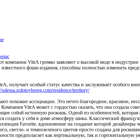
не
ерас
т компании VitrA громко заявляют о высокой моде в индустрии
 известного фэшн-издания, способны полностью изменить предст
rA, получает особый статус качества и заслуживает особого вни
://odessa.zolotoybereg.com/residence/territory/
кают похожие ассоциации. Это нечто благородное, красивое, нес
. Компания VitrA может с гордостью сказать, что она создала со
щие собой истинную роскошь. Одной из особенностей, которая 
ся создать у себя в доме атмосферу шика. Классический французс
ллекция Favorite, вдохновение на создание которой дизайнеры 
го, светло- и темнозеленого цветов просто создана для роскошн
хности предполагает как вертикальную, так и горизонтальную ук