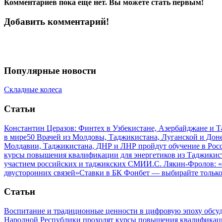
Комментариев пока еще нет. Вы можете стать первым!
Добавить комментарий!
Популярные новости
Складные колеса
Статьи
Константин Церазов: Финтех в Узбекистане, Азербайджане и 
в мире
50 Врачей из Молдовы, Таджикистана, Луганской и До
Молдавии, Таджикистана, ДНР и ЛНР пройдут обучение в Рос
курсы повышения квалификации для энергетиков из Таджикис
участием российских и таджикских СМИ
И.С. Лякин-Фролов: «
двусторонних связей»
Ставки в БК Фонбет — выбирайте тольк
Статьи
Воспитание и традиционные ценности в цифровую эпоху обсу
Народной Республики проходят курсы повышения квалификац