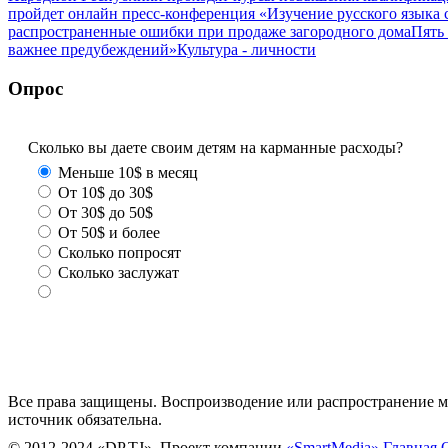
пройдет онлайн пресс-конференция «Изучение русского язык
распространенные ошибки при продаже загородного дома
Пять
важнее предубеждений»
Культура - личности
Опрос
Сколько вы даете своим детям на карманные расходы?
Меньше 10$ в месяц
От 10$ до 30$
От 30$ до 50$
От 50$ и более
Сколько попросят
Сколько заслужат
Все права защищены. Воспроизводение или распространение ма
источник обязательна.
© 2012-2024 «DP.TJ». Проект компании
«SmartMedia»
Главная