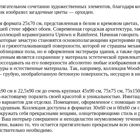
итягательном сочетании художественных элементов, благодаря к
ик изобразил загадочные цветы — орхидеи.
я формата 25x70 см, представленная в белом и кремовом цветах,
ей стене эффект обоев. Современная городская архитектура, так
оллекций керамогранита Uptown и Rainforest. Начиная говорить
, которые зачастую становятся основополагающими критериями 
й и грязеотталкивающей поверхности, которой не страшны меха
облицовки пола, но и оформления экстерьера здания, а также п
енным является сохранение у материала эстетической привлека
оссоздавать на его поверхности абсолютно любые изображения и
ры и естественные материалы. Так, например, коллекция Woods
— грубую, необработанную бетонную поверхность, несущую в ин
90 см и 22,5x90 см до очень крупных 45x90 см, 75x75 см, 75x150
-настоящему поразить своей красотой и уникальностью. Имитаци
р вариантов для отделки. Помещение, оформленное с помощью эт
одушным. Коллекция доступна в форматах 30x60 см и 60x60 см 
 окружать себя прекрасными вещами, олицетворяющими стиль и 
ко Ваш интерьер совершенен и неподвластен неумолимому течен
ни, важно то, что остается притягательно прекрасным всю свою 
ействительно необходимо.