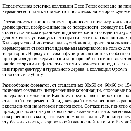
Поразительная эстетика коллекции Deep Forest основана на пр
керамической плитки становится полотном, на котором художн
Элегантность и таинственность привнесет в интерьер коллекци
дымке цветы, изображенные на ее поверхности, создадут на Ваш
стала источником вдохновения дизайнеров при создании двух к
делом хочется упомянуть о его практических характеристиках
Благодаря своей морозо-и влагоустойчивой, противоскользяще
керамогранит становится идеальным материалом не только для 
территорий. Наряду с высокой функциональностью, особенно ц
при производстве керамогранита цифровой печати позволяет в
наиболее яркими и фантастическими являются природные факту
имитирует фактуру натурального дерева, а коллекция Uptown 
строгость и глубину.
Разнообразие форматов, от стандартных 30x60 см, 60x60 см, 15x
позволяет создавать интереснейшие комбинации, способные по
поверхности коллекции Rainforest представляет широкий выбо
стильный и современный вид, который не оставит никого равн
вкраплениями на матовой поверхности. Согласитесь, приятно
приходить домой и чувствовать наслаждение от того, насколь
совершенно неважно, что именно модно в данный период време
эту бесконечность, среди которой главное найти то, что Вам д