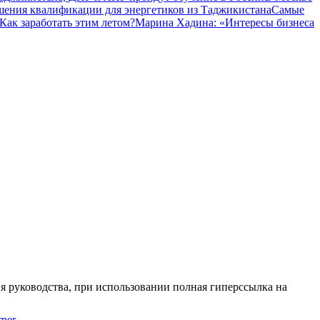
шения квалификации для энергетиков из Таджикистана
Самые
Как заработать этим летом?
Марина Хадина: «Интересы бизнеса
я руководства, при использовании полная гиперссылка на
ner