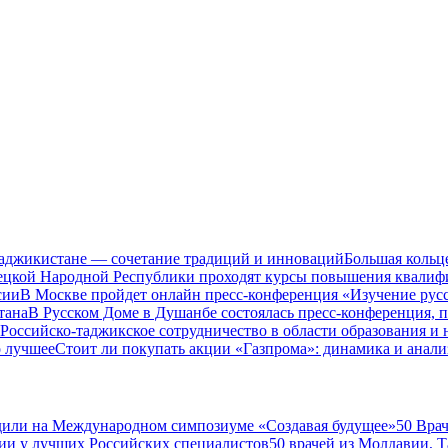
Таджикистане — сочетание традиций и инноваций
Большая кольц
нецкой Народной Республики проходят курсы повышения квалиф
сии
В Москве пройдет онлайн пресс-конференция «Изучение рус
тана
В Русском Доме в Душанбе состоялась пресс-конференция, 
Российско-таджикское сотрудничество в области образования и
о лучшее
Стоит ли покупать акции «Газпрома»: динамика и анали
дили на Международном симпозиуме «Создавая будущее»
50 Вра
ии у лучших Российских специалистов
50 врачей из Молдавии, 