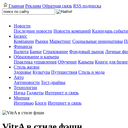
Главная
Реклама
Обратная связь
RSS подписка
Новости
Последние новости
Новости компаний
Календарь событ
Бизнес
Компании
Рынки
Маркетинг
Социальные инициативы
П
Финансы
Валюта
Банки
Страхование
Фондовый рынок
Личные фи
Образование и карьера
Практика управления
Обучение
Карьера
Книги для бизне
Стиль жизни
Здоровье
Культура
Путешествия
Стиль и мода
Авто
Автоновости
Тест-драйвы
Технологии
Наука
Гаджеты
Интернет и связь
Мнения
Интервью
Блоги
Интернет и связь
VitrA в стиле фэшн