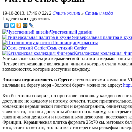
19-10-2013, 17:46
0
2212
Стиль жизни
»
Стиль и мода
Поделиться с друзьями:
Чувственный дизайн
Универсальная палитра в кух
По принципу красоты
Семь стихий Cartier
Каталонская коллекция: Фиг
Уникальные коллекции керамической плитки и керамогранита о
Четыре потрясающие коллекции, лицами которых стали модели
возможностях, которые доступны каждому.
Элитная недвижимость в Одессе
с технологиями компании Vit
виллами на берегу моря «Золотой берег» можно по адресу:
http
Кто бы что ни говорил, но при слове роскошь у каждого возни
доступное не каждому и потому, отчасти, такое притягательное
коллекции керамической плитки и керамогранита, олицетворяю
является то, что они доступны абсолютно каждому, кто стремит
лаконичными деталями и изысканными декорами, воссоздает ко
Франции, Керамическая плитка формата 25x70 см, матовых бело
того, стоит отметить, что плитка с интересным рельефом повер