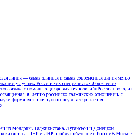
евая линия — самая длинная и самая современная линия метро
икации у лучших Российских специалистов
50 врачей из
ского языка с помощью цифровых технологий»
Россия проводит
посвященная 30-летию российско-таджикских отношений, с
 науки формирует прочную основу для укрепления
з
чей из Молдовы, Таджикистана, Луганской и Донецкой
Таджикистана, ДНР и ЛНР пройдут обучение в России
В Москве