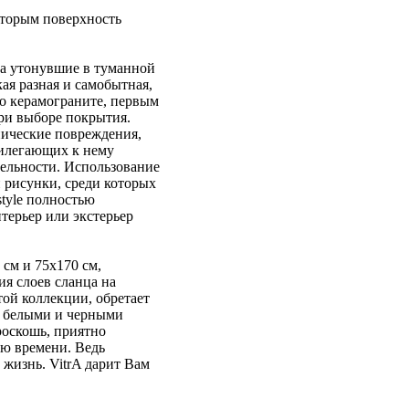
оторым поверхность
 а утонувшие в туманной
ая разная и самобытная,
 о керамограните, первым
при выборе покрытия.
нические повреждения,
рилегающих к нему
тельности. Использование
 рисунки, среди которых
tyle полностью
терьер или экстерьер
 см и 75x170 см,
я слоев сланца на
ой коллекции, обретает
с белыми и черными
роскошь, приятно
ию времени. Ведь
жизнь. VitrA дарит Вам