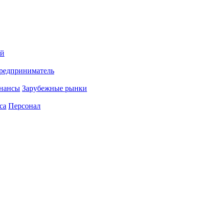
ий
редприниматель
нансы
Зарубежные рынки
са
Персонал