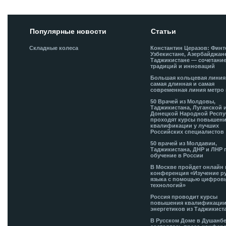
Популярные новости
Статьи
Складные колеса
Константин Церазов: Финт
Узбекистане, Азербайджан
Таджикистане — сочетани
традиций и инноваций
Большая кольцевая лини
самая длинная и самая
современная линия метро 
50 Врачей из Молдовы,
Таджикистана, Луганской 
Донецкой Народной Респ
проходят курсы повышен
квалификации у лучших
Российских специалистов
50 врачей из Молдавии,
Таджикистана, ДНР и ЛНР 
обучение в России
В Москве пройдет онлайн 
конференция «Изучение р
языка с помощью цифров
технологий»
Россия проводит курсы
повышения квалификации
энергетиков из Таджикист
В Русском Доме в Душанб