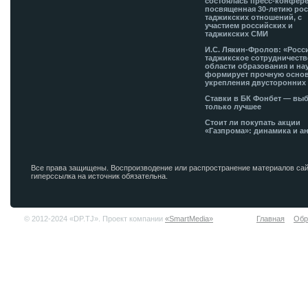
состоялась пресс-конфере
посвященная 30-летию рос
таджикских отношений, с
участием российских и
таджикских СМИ
И.С. Лякин-Фролов: «Росс
таджикское сотрудничеств
области образования и на
формирует прочную основ
укрепления двусторонних 
Ставки в БК Фонбет — вы
только лучшее
Стоит ли покупать акции
«Газпрома»: динамика и а
Все права защищены. Воспроизводение или распространение материалов сай
гиперссылка на источник обязательна.
© 2012-2024 «DP.TJ». Проект компании
«SmartMedia»
Главная
Обр