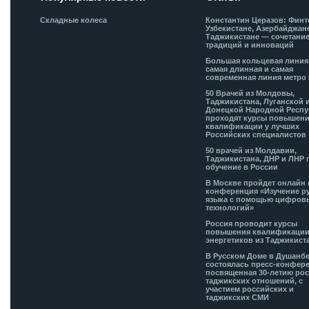
Складные колеса
Константин Церазов: Финт
Узбекистане, Азербайджан
Таджикистане — сочетани
традиций и инноваций
Большая кольцевая лини
самая длинная и самая
современная линия метро 
50 Врачей из Молдовы,
Таджикистана, Луганской 
Донецкой Народной Респ
проходят курсы повышен
квалификации у лучших
Российских специалистов
50 врачей из Молдавии,
Таджикистана, ДНР и ЛНР 
обучение в России
В Москве пройдет онлайн 
конференция «Изучение р
языка с помощью цифров
технологий»
Россия проводит курсы
повышения квалификации
энергетиков из Таджикист
В Русском Доме в Душанб
состоялась пресс-конфере
посвященная 30-летию рос
таджикских отношений, с
участием российских и
таджикских СМИ