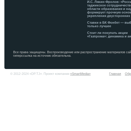
И.С. Лякин-Фролов: «Росс
таджикское сотрудничеств
области образования и на
формирует прочную основ
укрепления двусторонних 
Ставки в БК Фонбет — вы
только лучшее
Стоит ли покупать акции
«Газпрома»: динамика и а
Все права защищены. Воспроизводение или распространение материалов сай
гиперссылка на источник обязательна.
© 2012-2024 «DP.TJ». Проект компании
«SmartMedia»
Главная
Обр