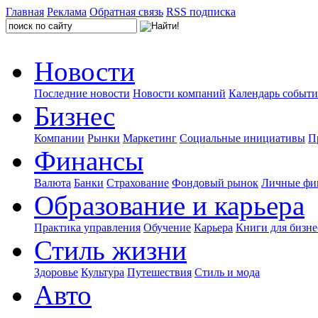
Главная
Реклама
Обратная связь
RSS подписка
Новости
Последние новости
Новости компаний
Календарь событ
Бизнес
Компании
Рынки
Маркетинг
Социальные инициативы
П
Финансы
Валюта
Банки
Страхование
Фондовый рынок
Личные фи
Образование и карьера
Практика управления
Обучение
Карьера
Книги для бизне
Стиль жизни
Здоровье
Культура
Путешествия
Стиль и мода
Авто