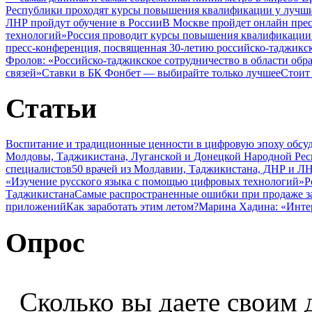
Республики проходят курсы повышения квалификации у лучши
ЛНР пройдут обучение в России
В Москве пройдет онлайн пре
технологий»
Россия проводит курсы повышения квалификации 
пресс-конференция, посвященная 30-летию российско-таджикс
Фролов: «Российско-таджикское сотрудничество в области обр
связей»
Ставки в БК Фонбет — выбирайте только лучшее
Стоит
Статьи
Воспитание и традиционные ценности в цифровую эпоху обсу
Молдовы, Таджикистана, Луганской и Донецкой Народной Ре
специалистов
50 врачей из Молдавии, Таджикистана, ДНР и ЛН
«Изучение русского языка с помощью цифровых технологий»
Р
Таджикистана
Самые распространенные ошибки при продаже з
приложений
Как заработать этим летом?
Марина Хадина: «Инте
Опрос
Сколько вы даете своим 