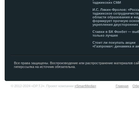
таджикских СМИ
И.С. Лякин-Фролов: «Росс
таджикское сотрудничеств
области образования и на
формирует прочную основ
укрепления двусторонних 
Ставки в БК Фонбет — вы
только лучшее
Стоит ли покупать акции
«Газпрома»: динамика и а
Все права защищены. Воспроизводение или распространение материалов сай
гиперссылка на источник обязательна.
© 2012-2024 «DP.TJ». Проект компании
«SmartMedia»
Главная
Обр