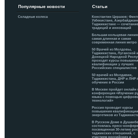
Популярные новости
Статьи
Складные колеса
Константин Церазов: Финт
Узбекистане, Азербайджан
Таджикистане — сочетани
традиций и инноваций
Большая кольцевая лини
самая длинная и самая
современная линия метро 
50 Врачей из Молдовы,
Таджикистана, Луганской 
Донецкой Народной Респ
проходят курсы повышен
квалификации у лучших
Российских специалистов
50 врачей из Молдавии,
Таджикистана, ДНР и ЛНР 
обучение в России
В Москве пройдет онлайн 
конференция «Изучение р
языка с помощью цифров
технологий»
Россия проводит курсы
повышения квалификации
энергетиков из Таджикист
В Русском Доме в Душанб
состоялась пресс-конфере
посвященная 30-летию рос
таджикских отношений, с
участием российских и