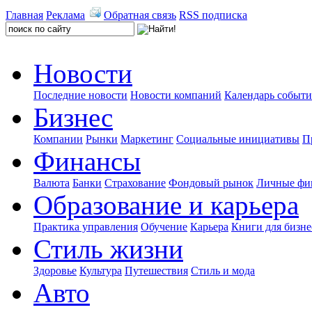
Главная
Реклама
Обратная связь
RSS подписка
Новости
Последние новости
Новости компаний
Календарь событ
Бизнес
Компании
Рынки
Маркетинг
Социальные инициативы
П
Финансы
Валюта
Банки
Страхование
Фондовый рынок
Личные фи
Образование и карьера
Практика управления
Обучение
Карьера
Книги для бизне
Стиль жизни
Здоровье
Культура
Путешествия
Стиль и мода
Авто