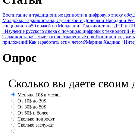
Воспитание и традиционные ценности в цифровую эпоху обсу
Молдовы, Таджикистана, Луганской и Донецкой Народной Ре
специалистов
50 врачей из Молдавии, Таджикистана, ДНР и ЛН
«Изучение русского языка с помощью цифровых технологий»
Р
Таджикистана
Самые распространенные ошибки при продаже з
приложений
Как заработать этим летом?
Марина Хадина: «Инте
Опрос
Сколько вы даете своим 
Меньше 10$ в месяц
От 10$ до 30$
От 30$ до 50$
От 50$ и более
Сколько попросят
Сколько заслужат