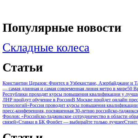
Популярные новости
Складные колеса
Статьи
Константин Церазов: Финтех в Узбекистане, Азербайджане и 
— самая длинная и самая современная линия метро в мире
50 В
Республики проходят курсы повышения квалификации у лучши
ЛНР пройдут обучение в России
В Москве пройдет онлайн пре
технологий»
Россия проводит курсы повышения квалификации 
пресс-конференция, посвященная 30-летию российско-таджикс
Фролов: «Российско-таджикское сотрудничество в области обр
связей»
Ставки в БК Фонбет — выбирайте только лучшее
Стоит
Статьи