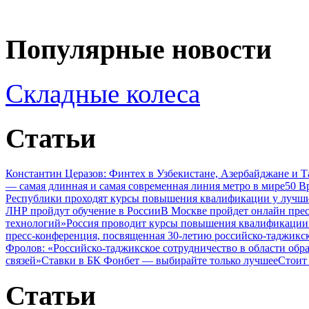
Популярные новости
Складные колеса
Статьи
Константин Церазов: Финтех в Узбекистане, Азербайджане и 
— самая длинная и самая современная линия метро в мире
50 В
Республики проходят курсы повышения квалификации у лучши
ЛНР пройдут обучение в России
В Москве пройдет онлайн пре
технологий»
Россия проводит курсы повышения квалификации 
пресс-конференция, посвященная 30-летию российско-таджикс
Фролов: «Российско-таджикское сотрудничество в области обр
связей»
Ставки в БК Фонбет — выбирайте только лучшее
Стоит
Статьи