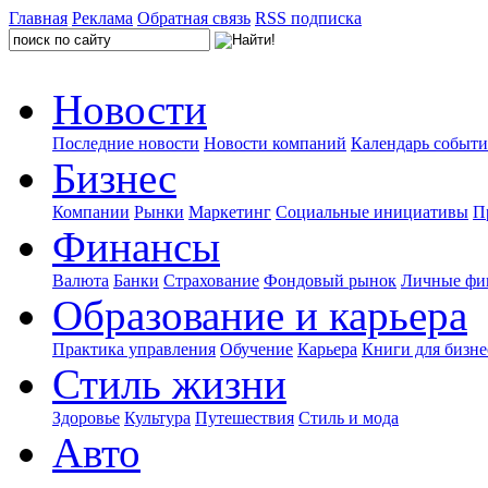
Главная
Реклама
Обратная связь
RSS подписка
Новости
Последние новости
Новости компаний
Календарь событ
Бизнес
Компании
Рынки
Маркетинг
Социальные инициативы
П
Финансы
Валюта
Банки
Страхование
Фондовый рынок
Личные фи
Образование и карьера
Практика управления
Обучение
Карьера
Книги для бизне
Стиль жизни
Здоровье
Культура
Путешествия
Стиль и мода
Авто