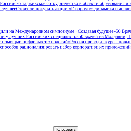
Российско-таджикское сотрудничество в области образования и
о лучшее
Стоит ли покупать акции «Газпрома»: динамика и анали
дили на Международном симпозиуме «Создавая будущее»
50 Вра
ии у лучших Российских специалистов
50 врачей из Молдавии, 
а с помощью цифровых технологий»
Россия проводит курсы повы
 способов рационализировать набор корпоративных приложений