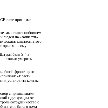
СССР тоже принимал
аже закончился побоищем
ли людей на «запчасти».
ым доказательством этого
которые многому
 Штурм базы S-4 в
 не только умерить
ть общий фронт против
 признал: «Власти
ся и установить контакт,
говор с пришельцами,
аний идут доходы от
троль сотрудничество с
битатели Белого дома