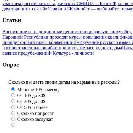
участием российских и таджикских СМИ
И.С. Лякин-Фролов: «
двусторонних связей»
Ставки в БК Фонбет — выбирайте тольк
Статьи
Воспитание и традиционные ценности в цифровую эпоху обсу
Народной Республики проходят курсы повышения квалификац
пройдет онлайн пресс-конференция «Изучение русского язык
распространенные ошибки при продаже загородного дома
Пять
важнее предубеждений»
Культура - личности
Опрос
Сколько вы даете своим детям на карманные расходы?
Меньше 10$ в месяц
От 10$ до 30$
От 30$ до 50$
От 50$ и более
Сколько попросят
Сколько заслужат