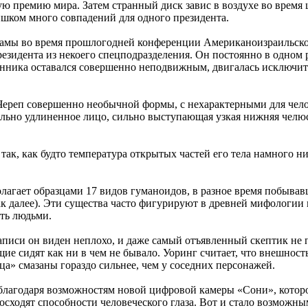
ю премию мира. Затем странный диск завис в воздухе во время
лишком много совпадений для одного президента.
Обамы во время прошлогодней конференции Американоизраильско
зидента из некоего спецподразделения. Он постоянно в одном 
ранника оставался совершенно неподвижным, двигалась исключит
Череп совершенно необычной формы, с нехарактерными для чел
льно удлиненное лицо, сильно выступающая узкая нижняя челюс
так, как будто температура открытых частей его тела намного н
гает образцами 17 видов гуманоидов, в разное время побывавш
к далее). Эти существа часто фигурируют в древней мифологии
ить людьми.
писи он виден неплохо, и даже самый отъявленный скептик не п
ие сидят как ни в чем не бывало. Уоринг считает, что внешност
ца» смазаны гораздо сильнее, чем у соседних персонажей.
 благодаря возможностям новой цифровой камеры «Сони», которо
ходят способности человеческого глаза. Вот и стало возможным 