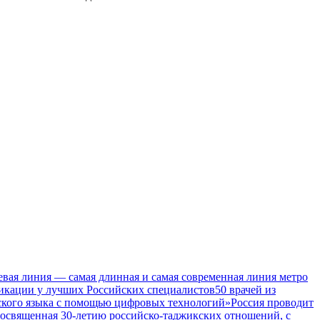
евая линия — самая длинная и самая современная линия метро
икации у лучших Российских специалистов
50 врачей из
ского языка с помощью цифровых технологий»
Россия проводит
посвященная 30-летию российско-таджикских отношений, с