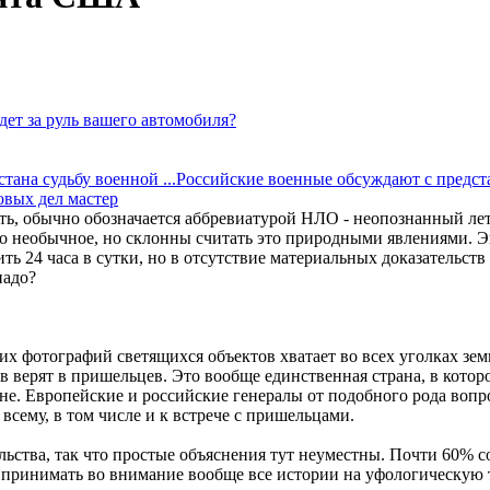
дет за руль вашего автомобиля?
Российские военные обсуждают с предста
овых дел мастер
ать, обычно обозначается аббревиатурой НЛО - неопознанный л
что необычное, но склонны считать это природными явлениями. 
ь 24 часа в сутки, но в отсутствие материальных доказательст
надо?
х фотографий светящихся объектов хватает во всех уголках зем
 верят в пришельцев. Это вообще единственная страна, в котор
не. Европейские и российские генералы от подобного рода вопр
всему, в том числе и к встрече с пришельцами.
льства, так что простые объяснения тут неуместны. Почти 60% 
принимать во внимание вообще все истории на уфологическую т