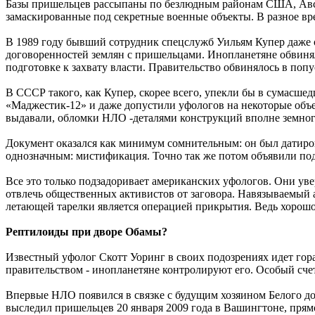
Базы пришельцев рассыпаны по безлюдным районам США, Авс
замаскированные под секретные военные объекты. В разное вр
В 1989 году бывший сотрудник спецслужб Уильям Купер даже
договоренностей землян с пришельцами. Инопланетяне обвиня
подготовке к захвату власти. Правительство обвинялось в попу
В СССР такого, как Купер, скорее всего, упекли бы в сумасш
«Маджестик-12» и даже допустили уфологов на некоторые объе
выдавали, обломки НЛО -деталями конструкций вполне земног
Документ оказался как минимум сомнительным: он был датиров
однозначным: мистификация. Точно так же потом объявили под
Все это только подзадоривает американских уфологов. Они уве
отвлечь общественных активистов от заговора. Навязываемый а
летающей тарелки является операцией прикрытия. Ведь хорошо и
Рептилоиды при дворе Обамы?
Известный уфолог Скотт Уоринг в своих подозрениях идет гор
правительством - инопланетяне контролируют его. Особый сче
Впервые НЛО появился в связке с будущим хозяином Белого до
выследил пришельцев 20 января 2009 года в Вашингтоне, прямо