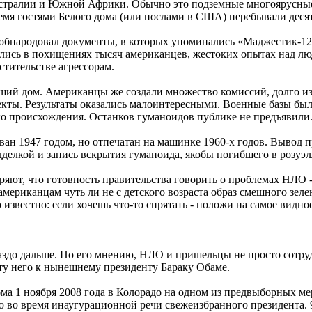
тралии и Южной Африки. Обычно это подземные многоярусные
емя гостями Белого дома (или послами в США) перебывали деся
 обнародовал документы, в которых упоминались «Маджестик-1
лись в похищениях тысяч американцев, жестоких опытах над л
стительстве агрессорам.
едший дом. Американцы же создали множество комиссий, долго и
кты. Результаты оказались малоинтересными. Военные базы были
о происхождения. Останков гуманоидов публике не предъявили
ан 1947 годом, но отпечатан на машинке 1960-х годов. Вывод п
делкой и запись вскрытия гуманоида, якобы погибшего в розуэл
ряют, что готовность правительства говорить о проблемах НЛО 
мериканцам чуть ли не с детского возраста образ смешного зеле
звестно: если хочешь что-то спрятать - положи на самое видное
аздо дальше. По его мнению, НЛО и пришельцы не просто сотру
ту него к нынешнему президенту Бараку Обаме.
ма 1 ноября 2008 года в Колорадо на одном из предвыборных ме
 во время инаугурационной речи свежеизбранного президента. 9