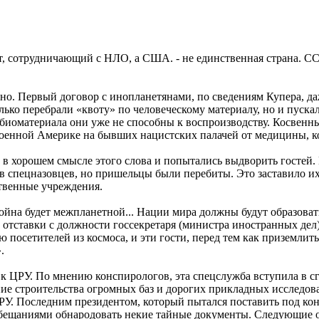
нт, сотрудничающий с НЛО, а США. - не единственная страна. 
бно. Первый договор с инопланетянами, по сведениям Купера, д
лько перебрали «квоту» по человеческому материалу, но и пуска
 биоматериала они уже не способны к воспроизводству. Косвенн
военной Америке на бывших нацистских палачей от медицины, 
 в хорошем смысле этого слова и попытались выдворить гостей.
 спецназовцев, но пришельцы были перебиты. Это заставило их
твенные учреждения.
йна будет межпланетной... Нации мира должны будут образова
отставки с должности госсекретаря (министра иностранных дел)
 посетителей из космоса, и эти гости, перед тем как приземлить
.
к ЦРУ. По мнению конспирологов, эта спецслужба вступила в с
ие строительства огромных баз и дорогих прикладных исследов
У. Последним президентом, который пытался поставить под кон
обещаниями обнародовать некие тайные документы. Следующие о