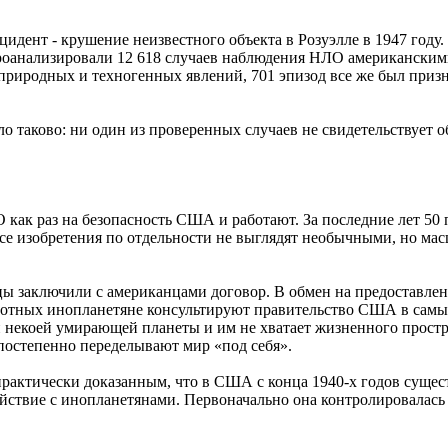
идент - крушение неизвестного объекта в Розуэлле в 1947 году
 проанализировали 12 618 случаев наблюдения НЛО американски
природных и техногенных явлений, 701 эпизод все же был при
ло таково: ни один из проверенных случаев не свидетельствует 
как раз на безопасность США и работают. За последние лет 50 
се изобретения по отдельности не выглядят необычными, но ма
цы заключили с американцами договор. В обмен на предоставлен
вотных инопланетяне консультируют правительство США в самых
 некоей умирающей планеты и им не хватает жизненного простр
постепенно переделывают мир «под себя».
практически доказанным, что в США с конца 1940-х годов сущес
йствие с инопланетянами. Первоначально она контролировалась