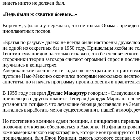
видеть никто не должен был.
«Ведь были ж схватки боевые...»
Впрочем, уфологи утверждают, что не только Обама - президе
инопланетных послов.
«Братья по разуму» далеко не всегда были настроены дружелю
на одной из секретных баз в 1950 году. Пришельцы якобы не то
Генотип гуманоидов настолько искажен, что без человеческого
сторонники теории заговора считают огромный спрос в после
научились в концлагерях.
Американские военные в те годы еще не утратили патриотизма
пустыне Нью-Мексико окончился потерями нескольких десятков
аппетиты, но и начать программу проникновения в правительс
В 1955 году генерал
Дуглас Макартур
говорил: «Следующая во
пришельцев с других планет». Генерал Джордж Маршалл после 
установили тот факт, что летающие блюдца доставляли на Землю
пытались выработать метод существования в нашей атмосфере»
Но постепенно военные сдали позиции, а инициатива перешла 
позволив им крепко обосноваться в Америке. На финансирован
южноамериканского наркотрафика, которые контролируются ЦР
пришельцами, был Джон Кеннеди, смерть которого совпала с 