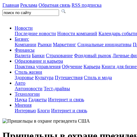
Главная
Реклама
Обратная связь
RSS подписка
Новости
Последние новости
Новости компаний
Календарь событ
Бизнес
Компании
Рынки
Маркетинг
Социальные инициативы
П
Финансы
Валюта
Банки
Страхование
Фондовый рынок
Личные фи
Образование и карьера
Практика управления
Обучение
Карьера
Книги для бизне
Стиль жизни
Здоровье
Культура
Путешествия
Стиль и мода
Авто
Автоновости
Тест-драйвы
Технологии
Наука
Гаджеты
Интернет и связь
Мнения
Интервью
Блоги
Интернет и связь
Пришельцы в охране презид