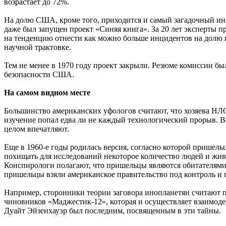
возрастает до 72%.
На долю США, кроме того, приходится и самый загадочный инц
даже был запущен проект «Синяя книга». За 20 лет эксперты
на тенденцию отнести как можно больше инцидентов на долю 
научной трактовке.
Тем не менее в 1970 году проект закрыли. Резюме комиссии бы
безопасности США.
На самом видном месте
Большинство американских уфологов считают, что хозяева НЛО 
изучение попал едва ли не каждый технологический прорыв. В
целом впечатляют.
Еще в 1960-е годы родилась версия, согласно которой пришель
похищать для исследований некоторое количество людей и жи
Конспирологи полагают, что пришельцы являются обитателями
пришельцы взяли американское правительство под контроль и 
Например, сторонники теории заговора инопланетян считают 
чиновников «Маджестик-12», которая и осуществляет взаимоде
Дуайт Эйзенхауэр был последним, посвященным в эти тайны.