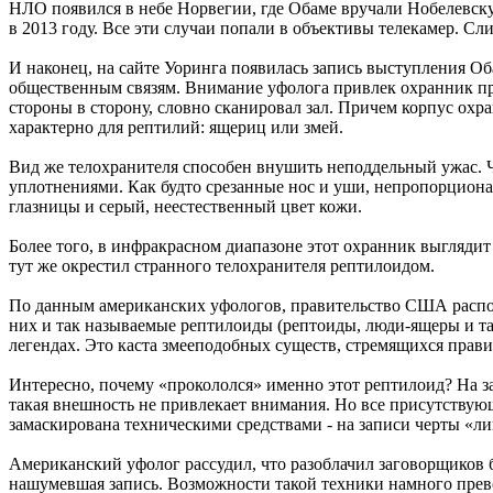
НЛО появился в небе Норвегии, где Обаме вручали Нобелевску
в 2013 году. Все эти случаи попали в объективы телекамер. С
И наконец, на сайте Уоринга появилась запись выступления 
общественным связям. Внимание уфолога привлек охранник пре
стороны в сторону, словно сканировал зал. Причем корпус ох
характерно для рептилий: ящериц или змей.
Вид же телохранителя способен внушить неподдельный ужас. 
уплотнениями. Как будто срезанные нос и уши, непропорциона
глазницы и серый, неестественный цвет кожи.
Более того, в инфракрасном диапазоне этот охранник выглядит 
тут же окрестил странного телохранителя рептилоидом.
По данным американских уфологов, правительство США распола
них и так называемые рептилоиды (рептоиды, люди-ящеры и та
легендах. Это каста змееподобных существ, стремящихся прав
Интересно, почему «прокололся» именно этот рептилоид? На за
такая внешность не привлекает внимания. Но все присутствующ
замаскирована техническими средствами - на записи черты «ли
Американский уфолог рассудил, что разоблачил заговорщиков
нашумевшая запись. Возможности такой техники намного превос