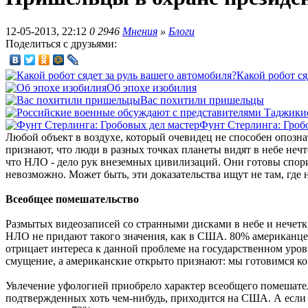
12-05-2013, 22:12
0
2946
Мнения
»
Блоги
Поделиться с друзьями:
Какой робот ся
Об эпохе изобилия
Вас похитили пришельцы
Фунт Стерлинга: Гроб
Любой объект в воздухе, который очевидец не способен опозн
признают, что люди в разных точках планеты видят в небе не
что НЛО - дело рук внеземных цивилизаций. Они готовы спорит
невозможно. Может быть, эти доказательства ищут не там, где 
Всеобщее помешательство
Размытых видеозаписей со странными дисками в небе и нечетки
НЛО не придают такого значения, как в США. 80% американцев
отрицает интереса к данной проблеме на государственном уров
смущение, а американские открыто признают: мы готовимся ко 
Увлечение уфологией приобрело характер всеобщего помешате
подтвержденных хоть чем-нибудь, приходится на США. А если 