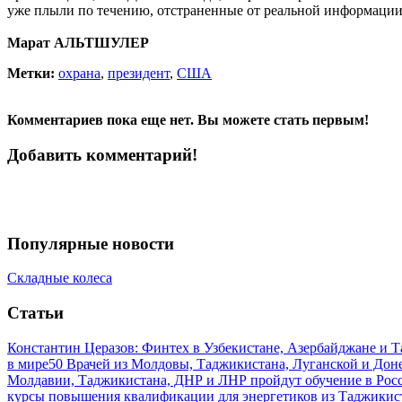
уже плыли по течению, отстраненные от реальной информаци
Марат АЛЬТШУЛЕР
Метки:
охрана
,
президент
,
США
Комментариев пока еще нет. Вы можете стать первым!
Добавить комментарий!
Популярные новости
Складные колеса
Статьи
Константин Церазов: Финтех в Узбекистане, Азербайджане и 
в мире
50 Врачей из Молдовы, Таджикистана, Луганской и До
Молдавии, Таджикистана, ДНР и ЛНР пройдут обучение в Рос
курсы повышения квалификации для энергетиков из Таджикис