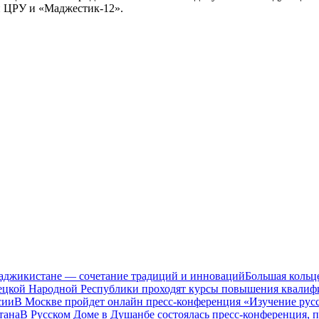
и ЦРУ и «Маджестик-12».
Таджикистане — сочетание традиций и инноваций
Большая кольц
нецкой Народной Республики проходят курсы повышения квалиф
сии
В Москве пройдет онлайн пресс-конференция «Изучение рус
тана
В Русском Доме в Душанбе состоялась пресс-конференция, 