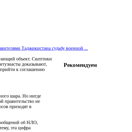
вителями Таджикистана судьбу военной ...
етающий объект. Скептики
Энтузиасты доказывают,
Рекомендуем
в прийти к соглашению
ного шара. Но нигде
ой правительство не
осов приходят в
сообщений об НЛО,
ему, эта цифра