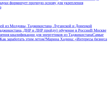
 науки формирует прочную основу для укрепления
з
чей из Молдовы, Таджикистана, Луганской и Донецкой
Таджикистана, ДНР и ЛНР пройдут обучение в России
В Москве
шения квалификации для энергетиков из Таджикистана
Самые
Как заработать этим летом?
Марина Хадина: «Интересы бизнеса