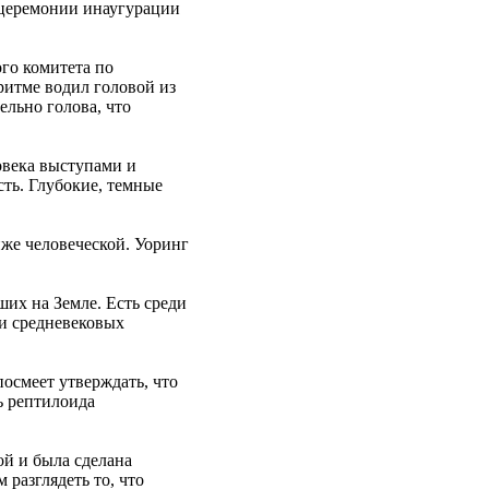
 церемонии инаугурации
го комитета по
ритме водил головой из
ельно голова, что
овека выступами и
ть. Глубокие, темные
иже человеческой. Уоринг
их на Земле. Есть среди
 и средневековых
осмеет утверждать, что
ь рептилоида
й и была сделана
разглядеть то, что