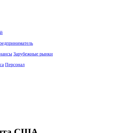
ий
редприниматель
нансы
Зарубежные рынки
са
Персонал
ента США