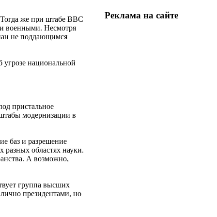
Реклама на
сайте
. Тогда же при штабе ВВС
ми военными. Несмотря
знан не поддающимся
об угрозе национальной
под пристальное
сштабы модернизации в
ие баз и разрешение
 разных областях науки.
анства. А возможно,
твует группа высших
 лично президентами, но