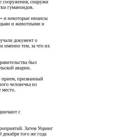
 сооружения, снаружи
тки гуманоидов.
2» и некоторые нюансы
юдьми и животными и
зучали документ о
 именно тем, за что их
.
равительства был
льской аварии.
- прием, призванный
ного человечка из
 место.
дничают с
роприятий. Затем Уоринг
 декабря того же года