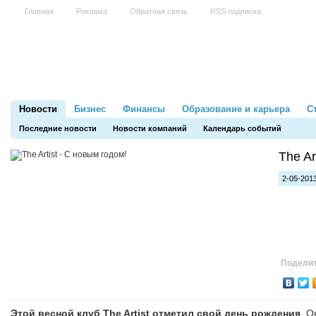
Главная
Реклама
Обратная связь
RSS подписка
Новости
Бизнес
Финансы
Образование и карьера
С
Последние новости
Новости компаний
Календарь событий
The Ar
2-05-2013
Поделит
Этой весной клуб The Artist отметил свой день рождения
. О