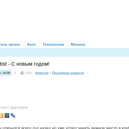
тиль жизни
Авто
Технологии
Мнения
tist - С новым годом!
, 14:09
0
2902
Новости
»
Последние новости
ься с друзьями:
н открылся всего год назад но уже успел занять важное место в кл