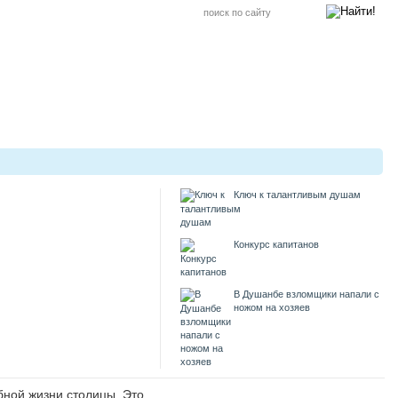
Ключ к талантливым душам
Конкурс капитанов
В Душанбе взломщики напали с
ножом на хозяев
Музыка / Garbage
убной жизни столицы. Это