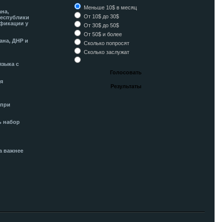
Меньше 10$ в месяц
ана,
От 10$ до 30$
Республики
фикации у
От 30$ до 50$
От 50$ и более
ана, ДНР и
Сколько попросят
Сколько заслужат
языка с
я
 при
ь набор
а важнее