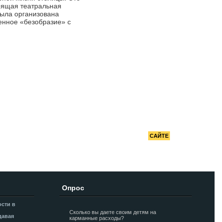
РЕКОМЕНДУЕМ
тоящая театральная
 была организована
Сделано в России
енное «безобразие» с
РЕКЛАМА НА
САЙТЕ
Опрос
ости в
Сколько вы даете своим детям на
давая
карманные расходы?