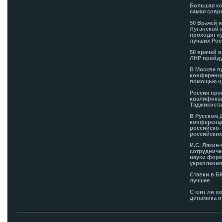
Большая ко
самая совр
50 Врачей 
Луганской 
проходят к
лучших Рос
50 врачей 
ЛНР пройду
В Москве п
конференци
помощью ц
Россия про
квалификац
Таджикиста
В Русском 
конференци
российско-
российских
И.С. Лякин
сотрудниче
науки форм
укрепления
Ставки в Б
лучшее
Стоит ли п
динамика и