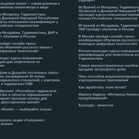
будущее»
льцевая линия — самая длинная и
еменная линия метро в мире
50 Врачей из Молдовы, Таджикист
Луганской и Донецкой Народной 
из Молдовы, Таджикистана,
проходят курсы повышения квали
и Донецкой Народной Республики
лучших Российских специалистов
урсы повышения квалификации у
сийских специалистов
50 врачей из Молдавии, Таджикист
ЛНР пройдут обучение в России
из Молдавии, Таджикистана, ДНР и
т обучение в России
В Москве пройдет онлайн пресс-
конференция «Изучение русского 
ройдет онлайн пресс-
помощью цифровых технологий»
я «Изучение русского языка с
ифровых технологий»
Россия проводит курсы повышени
квалификации для энергетиков из
водит курсы повышения
Таджикистана
ии для энергетиков из
на
Самые распространенные ошибки
продаже загородного дома
Доме в Душанбе состоялась пресс-
я, посвященная 30-летию
Пять способов рационализироват
таджикских отношений, с участием
корпоративных приложений
 и таджикских СМИ
Как заработать этим летом?
-Фролов: «Российско-таджикское
Марина Хадина: «Интересы бизнес
ство в области образования и
предубеждений»
ирует прочную основу для
 двусторонних связей»
Культура - личности
К Фонбет — выбирайте только
окупать акции «Газпрома»:
 анализ