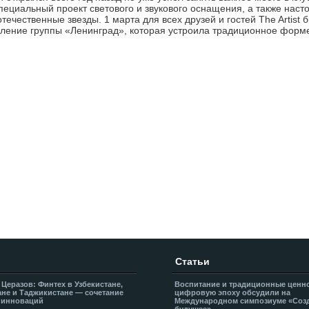
пециальный проект светового и звукового оснащения, а также нас
течественные звезды. 1 марта для всех друзей и гостей The Artist
ление группы «Ленинград», которая устроила традиционное форм
Статьи
 Церазов: Финтех в Узбекистане,
Воспитание и традиционные ценн
не и Таджикистане — сочетание
цифровую эпоху обсудили на
 инноваций
Международном симпозиуме «Соз