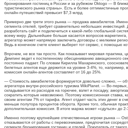
бронирования гостиниц в России и за рубежом Oktogo — В ближа
туристического рынка страны». Есть и более оптимистичные прог
онлайн-путешествий превысит $7,3 млрд.
Примерно две трети этого рынка — продажа авиабилетов. Именно
сегмента отелей, требует сравнительно небольших инвестиций. 
разработать сайт и подключиться к какой-либо глобальной сист
всему миру. Дальнейшее больше касается вопросов маркетинга
агрегатор может напрямую заключить договоры с мелкими реги
Ведь в конечном счете клиент выберет тот сервис, с помощью 
Впрочем, не все так просто. Как показывает мировая практика,
Демпинг ведет к постепенному обесцениванию авиационного сек
постоянно падает. По словам Кирилла Махаринского, соосновате
билетных агентов еще держится на уровне 3-4%, то, например, 
комиссия онлайн-агентов составляет от 16 до 25%.
— Стоимость авиабилетов формируется довольно сложно, — объ
агрегатора внутри-российского туризма WikiPlanet. — Во-первых
складывается из расходов на горючее, взлет и посадку, амортиз
сократить которые невозможно. Поэтому комиссионная ставка, к
своим агентам 7% от тарифа. Агент отдает часть этих денег в сч
меньше полутора процентов оборота. Кроме того, обычная практ
дополнительная комиссия. В итоге маржа может «сдуться» до 2-
Именно поэтому крупнейшие отечественные игроки рынка — Ostr
отказываются от работы с перевозчиками, предпочитая сосредо
сегменте бронирования гостиниц и отелей. Покупатель от таког