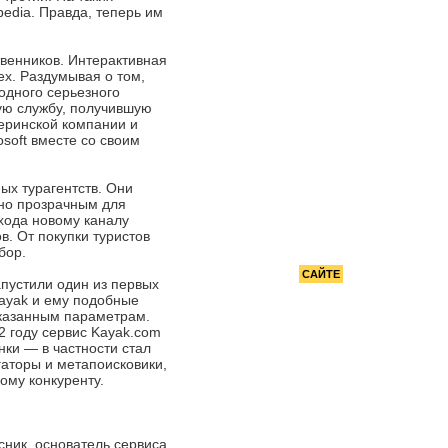
РЕКОМЕНДУЕМ
Чистая работа: Инвестирование
edia. Правда, теперь им
в недвижимость
твенников. Интерактивная
ех. Раздумывая о том,
одного серьезного
кую службу, получившую
теринской компании и
soft вместе со своим
ых турагентств. Они
ьно прозрачным для
охода новому каналу
в. От покупки туристов
бор.
РЕКЛАМА НА
САЙТЕ
апустили один из первых
Kayak и ему подобные
указанным параметрам.
2 году сервис Kayak.com
нки — в частности стал
гаторы и метапоисковики,
ому конкуренту.
сник, основатель сервиса