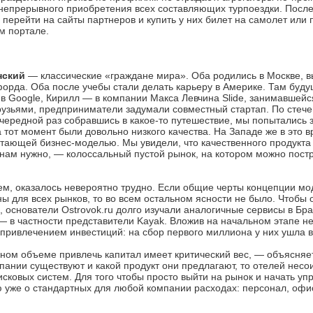
 непрерывного приобретения всех составляющих турпоездки. Посл
перейти на сайты партнеров и купить у них билет на самолет или 
м портале.
нский
— классические «граждане мира». Оба родились в Москве, в
орда. Оба после учебы стали делать карьеру в Америке. Там буд
 Google, Кирилл — в компании Макса Левчина Slide, занимавшейс
узьями, предприниматели задумали совместный стартап. По стече
 очередной раз собравшись в какое-то путешествие, мы попытались 
тот момент были довольно низкого качества. На Западе же в это 
отающей бизнес-моделью. Мы увидели, что качественного продукта 
о нам нужно, — колоссальный пустой рынок, на котором можно пос
чем, оказалось невероятно трудно. Если общие черты концепции м
для всех рынков, то во всем остальном ясности не было. Чтобы 
ы, основатели Ostrovok.ru долго изучали аналогичные сервисы в Бра
в частности представители Kayak. Вложив на начальном этапе не
привлечением инвестиций: на сбор первого миллиона у них ушла в
ном объеме привлечь капитал имеет критический вес, — объясняе
пании существуют и какой продукт они предлагают, то отелей нес
сковых систем. Для того чтобы просто выйти на рынок и начать уп
ю уже о стандартных для любой компании расходах: персонал, офис