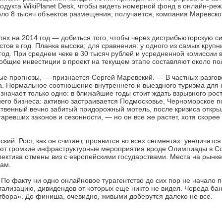
дукта WikiPlanet Desk, чтобы видеть номерной фонд в онлайн-ре
коло 8 тысяч объектов размещения; получается, компания Маревско
елях на 2014 год — добиться того, чтобы через дистрибьюторскую 
истов в год. Планка высока; для сравнения: у одного из самых кру
 год. При среднем чеке в 30 тысяч рублей и усредненной комиссии
м общие инвестиции в проект на текущем этапе составляют около п
ные прогнозы, — признается Сергей Маревский. — В частных разго
а. Нормальное соотношение внутреннего и выездного туризма для 
начает только одно: в ближайшие годы стоит ждать взрывного рост
его бизнеса: активно застраивается Подмосковье, Черноморское п
нственный вечно забитый придорожный мотель, после кризиса откр
аревших законов и сезонности, — но он все же растет, хотя скорее
й. Рост, как он считает, проявится во всех сегментах: увеличатся
рают громкие инфраструктурные мероприятия вроде Олимпиады в С
пектива отмены виз с европейскими государствами. Места на рынке,
ам.
о факту ни одно онлайновое турагентство до сих пор не начало п
лизацию, дивидендов от которых еще никто не видел. Череда бан
отбора». До финиша, очевидно, живыми доберутся далеко не все.