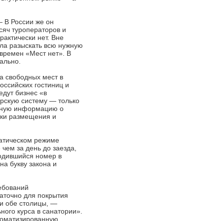
 В России же он
сяч туроператоров и
рактически нет. Вне
ала разыскать всю нужную
 времен «Мест нет». В
чально.
ра свободных мест в
оссийских гостиниц и
едут бизнес «в
орскую систему — только
ерную информацию о
упки размещения и
матическом режиме
чем за день до заезда,
бодившийся номер в
а букву закона и
ребований
таточно для покрытия
 и обе столицы, —
ного курса в санатории».
втоматизированную