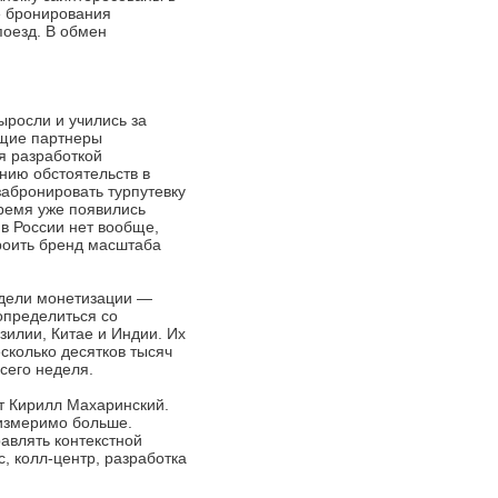
е бронирования
поезд. В обмен
ыросли и учились за
ущие партнеры
я разработкой
нию обстоятельств в
забронировать турпутевку
время уже появились
в России нет вообще,
троить бренд масштаба
одели монетизации —
определиться со
зилии, Китае и Индии. Их
сколько десятков тысяч
сего неделя.
т Кирилл Махаринский.
оизмеримо больше.
равлять контекстной
, колл-центр, разработка