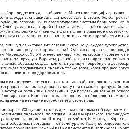
а выбор предложения, — объясняет Маревский специфику рынка. —
нить, ходить, спрашивать, согласовывать. В стране более трех ты
формации, завязанных на автоматические системы бронирования, п
у, Эльбрус или в санаторий в 15 км от дома, — тебе придется снач
ми, а в половине случаев услышать в ответ привычное с советских
ласишься совсем не на тот вариант, который хотел приобрести изна
ти, лишь узнать «товарные остатки»: сколько у каждого туроперато
размещения, цену этих предложений. Однако на практике переход р
м Маревского, 99,5% отечественных туроператоров и турагентов в
а происходит вручную. Впрочем, разработать и внедрить дистрибьют
, главным образом создает контент, публикуя подробную и достов
изм будет продаваться в онлайне только тогда, когда процесс пок
тов», — считает предприниматель.
оны отчасти даже выигрывают от того, что забронировать их в авто
звращать полностью деньги туристу при отказе от продукта более 
. Некоторые гостиницы в провинции, где продать не вовремя осво
гу бронирования. Еще чаще отели попросту не обращают внимания н
полагаясь на незнание потребителем своих прав.
переговоры с 700 туроператорами, из них с жестким соблюдением т
о количества партнеров, по словам Сергея Маревского, вполне дос
раскрученных регионах. Это туры на Байкал, Камчатку, в Карелию
 разнообразных программ — от велотура по Уралу до оздоровитель
ъектами размещения: каждый из них приходится интегрировать в а