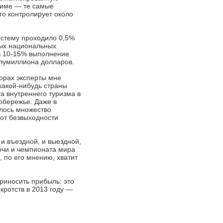
жиме — те самые
го контролирует около
систему проходило 0,5%
пных национальных
 в 10-15% выполнение
олумиллиона долларов.
ворах эксперты мне
какой-нибудь страны
а внутреннего туризма в
обережье. Даже в
ылось множество
 от безвыходности
 и въездной, и выездной,
очи и чемпионата мира
 по его мнению, хватит
риносить прибыль: это
кротств в 2013 году —