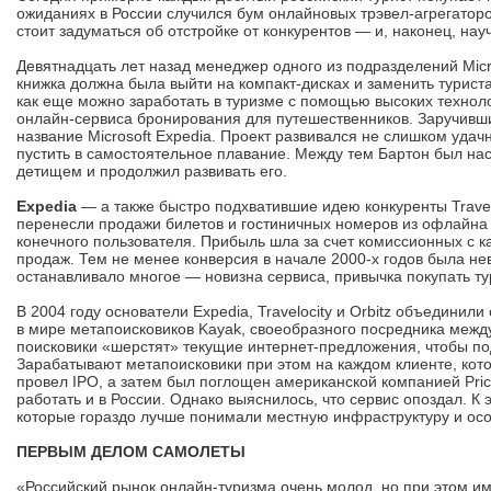
ожиданиях в России случился бум онлайновых трэвел-агрегаторо
стоит задуматься об отстройке от конкурентов — и, наконец, нау
Девятнадцать лет назад менеджер одного из подразделений Mic
книжка должна была выйти на компакт-дисках и заменить турист
как еще можно заработать в туризме с помощью высоких техноло
онлайн-сервиса бронирования для путешественников. Заручивши
название Microsoft Expedia. Проект развивался не слишком удач
пустить в самостоятельное плавание. Между тем Бартон был наст
детищем и продолжил развивать его.
Expedia
— а также быстро подхватившие идею конкуренты Travelo
перенесли продажи билетов и гостиничных номеров из офлайна
конечного пользователя. Прибыль шла за счет комиссионных с к
продаж. Тем не менее конверсия в начале 2000-х годов была не
останавливало многое — новизна сервиса, привычка покупать т
В 2004 году основатели Expedia, Travelocity и Orbitz объедини
в мире метапоисковиков Kayak, своеобразного посредника межд
поисковики «шерстят» текущие интернет-предложения, чтобы п
Зарабатывают метапоисковики при этом на каждом клиенте, кот
провел IPO, а затем был поглощен американской компанией Pric
работать и в России. Однако выяснилось, что сервис опоздал. К
которые гораздо лучше понимали местную инфраструктуру и осо
ПЕРВЫМ ДЕЛОМ САМОЛЕТЫ
«Российский рынок онлайн-туризма очень молод, но при этом и