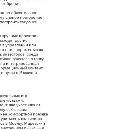
 от брони.
ана на обязательное
ему слепое повторение
построить такую же
о крупных проектов —
находят другие
и в управлении или
то есть, перехватывают
а инвесторов, среди
ктивно ввязался в гонку
дана интегрированная
формационный контент.
тянутся в Россию и
казуальных игр
агентствами,
ент два участника от
мену выбывшим
менее комфортной поездка
 учитывать количество
сь в Москву, Маревский
а внутреннем рынке — а