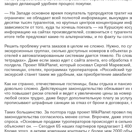
заодно делающий удобнее процесс покупки.
— На Западе основное время покупатель турпродуктов тратит н
ограничен: не обладает всей полнотой информации, вынужден зво
десятки тысяч турагентов, но крупных центров концентрации ин
зависимости от того, куда ты хочешь поехать — на Куршскую кос
информацию на сайтах производителей, созвониться с турагента
итоге тебе предложат какие-то альтернативы, и по факту ты сог
Решить проблему учета заказов в целом не сложно. Нужно, по су
экскурсионных группах, сколько доступных номеров в объектах 
отелей к автоматизированным системам дается тяжело. По слова
тетрадках». Даже если заказ идет с сайта агента, его обработк
полдела. Проект WikiPlanet, который основал Сергей Маревский
гостиницах, отелях, программах туроператоров. «Российский тур
экскурсий станет таким же удобным, как приобретение авиабиле
Как ни странно, отечественные гостиницы, базы отдыха и панси
довольно сложно. Действующее законодательство обязывает их во
что повышает риски отелей и ведет к увеличению цены за номер
любой сезон трудно, даже берут дополнительную плату за услу
прописывают штрафные санкции за отказ от брони в договорах, 
Таких большинство. За полтора года проект WikiPlanet провел 
законодательства согласилось менее сотни. Впрочем, даже этог
спроса. «Основные продажи туроператоров происходят в сильно 
объясняет он. — Сегодня 65 наших партнеров предлагают 1 400
Кроме этого, в активе компании контракты с более чем 2000 об