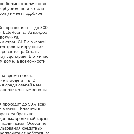
амое большое количество
ербурге», но и «отели
e.com) имеет подобное
ей перспективе — до 300
и LateRooms. За каждое
аполучила
ии стран СНГ с высокой
 контракты с крупными
меревается работать
ому сценарию. В отличие
ом доме, а возможности
на время полета,
 к моде и т. д. В
ия среди отелей нам
 дополнительные каналы
я проходит до 90% всех
 в жизни. Клиенты в
араются брать на
 данных кредитной карты.
ы, наличными. Особенно
ользования кредитных
предпочитают работать за