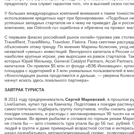
предоплату: она служит гарантом того, что в высокий сезон гост
У больших международных компаний внимания к таким тонкостям 
использование кредитных карт при бронировании. «Подобных ню
успешных западных стартапов ни к чему не приведет. Да и росс
компанию, как Ostrovok.ru» ошибочна и обречена на провал: мал
С первыми фиаско российский рынок онлайн-туризма уже столкну
TravelRent, TravelMenu, Travolver, Flatora. Пока скептики расс
объяснения этому тренду. По мнению Марины Колесник, уход не
нехваткой «умных» инвестиций. Венчурного капитала в России с
наиболее крупные игроки, уже выросшие из рамок стартапов. Так
которых Юрий Мильнер, General Catalyst Partners, Accel Partners
капиталов. Он привлек $5 млн от фонда «ВЭБ Инновации», купил
площадка с аудиторией в 3 млн уникальных пользователей в ме
«Консолидация рынка продолжится и дальше, — уверена Колесни
начнут искать здесь локального партнера».
ЗАВТРАК ТУРИСТА
В 2011 году предприниматель
Сергей Маревский
, в прошлом р
LiveGames, купил тур на Камчатку. Подготовка к поездке растян
самостоятельно подбирать группу попутчиков, чтобы снизить цен
поездки отказались, и расходы с запланированных 90 тысяч на
участникам. Во время рыбалки и сплавов по горным рекам Марев
не стала бы — зато стоимость тура упала бы до 56 тыс. рублей.
людей в группе и даже примерный возрастной состав и интересы
начал разрабатывать автоматизированный сервис, позволяющий 