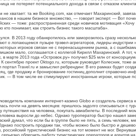
иница не потеряет потенциального дохода в связи с отказом клиента
не хватает: та же Booking.com, как отмечает Махаринский, завяз
ансов в нашем бизнесе множество, — говорит эксперт. — Вот поч
ийских — тоже: распространенная среди новичков мотивация «Хочу 
о кто понимает, как строить бизнес такого масштаба».
лся. В 2013 году обанкротилось или заморозилось сразу нескольк
уждают о лопающемся пузыре трэвел-агрегаторов, лидеры индустрии 
которых игроков связан не с перенасыщением рынка, а с ошибкам
лишком мало, соглашается с коллегой Кирилл Махаринский. А тот, ч
, в марте 2013 года «Островок.ру» получил $25 млн от консорциум
. К сентябрю проект Oktogo.ru, которым руководит Колесник, тоже а
 портал Travel.ru и замыслил ребрендинг. В его рамках будет соз
сяц, где продажу и бронирование гостиниц дополнит справочно-ин
к. — В том числе ее стимулируют иностранные игроки, которые по
уководитель компании интернет-казино Globo и создатель сервиса 
улась почти на девять месяцев: пришлось задолго списываться с тур
у путешествия на человека, покупать авиабилеты. В последний мом
 человека выросли до небес. Однако туроператор быстро нашел за
ский думал, что если бы в группе было не пять, а семь человек, 
 Однако построить продажи так, чтобы можно было быстро и дешево
, российский туристический бизнес на тот момент не мог. Вернувши
серьезно облегчить работу туристических операторов и агентов н