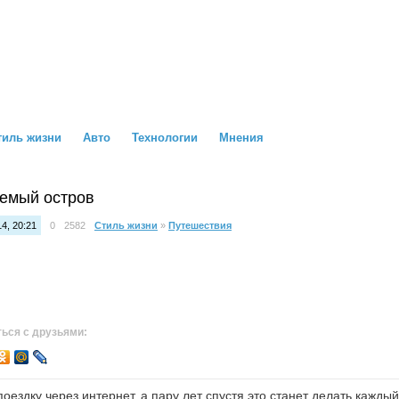
тиль жизни
Авто
Технологии
Мнения
емый остров
4, 20:21
0
2582
Стиль жизни
»
Путешествия
ься с друзьями:
ездку через интернет, а пару лет спустя это станет делать каждый