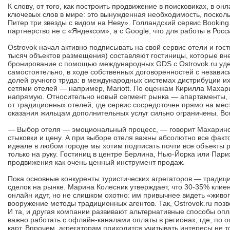
К слову, от того, как построить продвижение в поисковиках, в о
ключевых слов в мире: это вынужденная необходимость, поскольк
Питер три звезды с видом на Неву». Голландский сервис Booking.
партнерство не с «Яндексом», а с Google, что для работы в Рос
Ostrovok начал активно подписывать на свой сервис отели и гост
тысяч объектов размещения) составляют гостиницы, которые вн
бронирование с помощью международных GDS с Ostrovok.ru уде
самостоятельно, в ходе собственных договоренностей с независ
долей ручного труда: в международных системах дистрибуции и
сетями отелей — например, Mariott. По оценкам Кирилла Махари
напрямую. Относительно новый сегмент рынка — апартаменты, 
от традиционных отелей, где сервис сосредоточен прямо на мес
оказания жильцам дополнительных услуг сильно ограничены. Все
— Выбор отеля — эмоциональный процесс, — говорит Махаринск
стыковки и цену. А при выборе отеля важны абсолютно все факто
идеале в любом городе мы хотим подписать почти все объекты 
только на руку. Гостиниц в центре Берлина, Нью-Йорка или Па
продвижения как очень ценный инструмент продаж.
Пока основные конкуренты туристических агрегаторов — традици
сделок на рынке. Марина Колесник утверждает, что 30-35% клиен
онлайн идут, но не слишком охотно: им привычнее видеть «живо
вооружение методы традиционных агентов. Так, Ostrovok.ru поз
И та, и другая компании развивают альтернативные способы оп
важно работать с офлайн-каналами оплаты в регионах, где, по
карт. Впрочем, агрегаторам приходится учитывать интересы не то