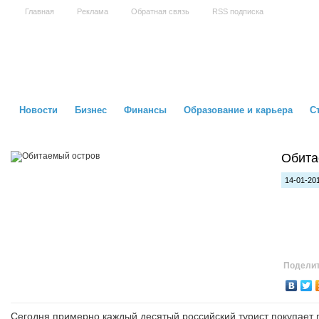
Главная
Реклама
Обратная связь
RSS подписка
Новости
Бизнес
Финансы
Образование и карьера
С
Обита
14-01-201
Поделит
Сегодня примерно каждый десятый российский турист покупает по