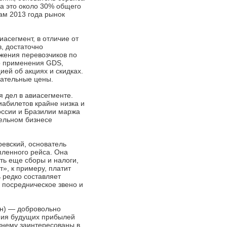
 а это около 30% общего
там 2013 года рынок
асегмент, в отличие от
, достаточно
ожения перевозчиков по
мо применения GDS,
ей об акциях и скидках.
кательные цены.
я дел в авиасегменте.
абилетов крайне низка и
оссии и Бразилии маржа
тельном бизнесе
евский, основатель
пленного рейса. Она
ть еще сборы и налоги,
», к примеру, платит
ь редко составляет
е посредническое звено и
лн) — добровольно
ения будущих прибылей
ежнему заинтересованы в