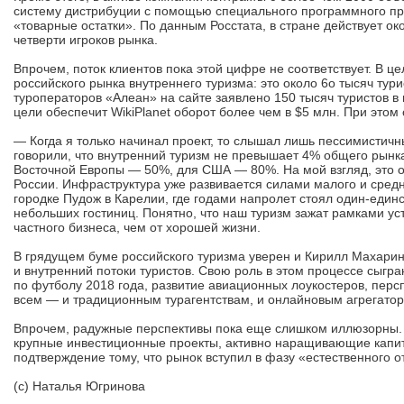
систему дистрибуции с помощью специального программного про
«товарные остатки». По данным Росстата, в стране действует о
четверти игроков рынка.
Впрочем, поток клиентов пока этой цифре не соответствует. В ц
российского рынка внутреннего туризма: это около 6о тысяч тур
туроператоров «Алеан» на сайте заявлено 150 тысяч туристов в
цели обеспечит WikiPlanet оборот более чем в $5 млн. При это
— Когда я только начинал проект, то слышал лишь пессимистич
говорили, что внутренний туризм не превышает 4% общего рынк
Восточной Европы — 50%, для США — 80%. На мой взгляд, это оз
России. Инфраструктура уже развивается силами малого и средн
городке Пудож в Карелии, где годами напролет стоял один-еди
небольших гостиниц. Понятно, что наш туризм зажат рамками уст
частного бизнеса, чем от хорошей жизни.
В грядущем буме российского туризма уверен и Кирилл Махарински
и внутренний потоки туристов. Свою роль в этом процессе сыг
по футболу 2018 года, развитие авиационных лоукостеров, перс
всем — и традиционным турагентствам, и онлайновым агрегатор
Впрочем, радужные перспективы пока еще слишком иллюзорны. П
крупные инвестиционные проекты, активно наращивающие капита
подтверждение тому, что рынок вступил в фазу «естественного 
(с) Наталья Югринова