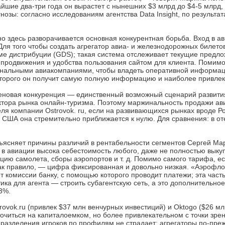
йшие два-три года он вырастет с нынешних $3 млрд до $4-5 млрд,
нозы: согласно исследованиям агентства Data Insight, по результа
 здесь разворачивается основная конкурентная борьба. Вход в ави
Для того чтобы создать агрегатор авиа- и железнодорожных билетов
еме дистрибуции (GDS); такая система отслеживает текущие предл
, продвижения и удобства пользования сайтом для клиента. Поми
ональными авиакомпаниями, чтобы владеть оперативной информаци
которого он получит самую полную информацию и наиболее привле
 ценовая конкуренция — единственный возможный сценарий развити
тора рынка онлайн-туризма. Поэтому маржинальность продажи ави
ля компании Ostrovok. ru, если на развивающихся рынках вроде Р
в США она стремительно приближается к нулю. Для сравнения: в о
ясняет причины различий в рентабельности сегментов Сергей Мар
, в авиации высока себестоимость любого, даже не полностью выку
ацию самолета, сборы аэропортов и т. д. Помимо самого тарифа, ес
ак правило, — цифра фиксированная и довольно низкая. «Аэрофлот
ет комиссии банку, с помощью которого проводит платежи; эта част
ика для агента — строить субагентскую сеть, а это дополнительно
3%.
ovok.ru (привлек $37 млн венчурных инвестиций) и Oktogo ($26 м
точиться на капиталоемком, но более привлекательном с точки зр
о разделения игроков по профилям не страдает: агрегаторы по-пр