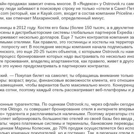
нлайн-продажах зависит очень многое. В «Яндексе» у Ostrovok.ru с
у люди забивают в поисковую строку не только «отели в Санкт-Пет
com (который, как и Kayak.com, входит в состав компании Pricelin
сии, как отмечает Махаринский, определенный минус.
иницы в 2012 году. Костяк его базы (более 150 тысяч, а в двухлетн
есены в дистрибьюторские системы глобальных партнеров Expedia 
рживают несколько долларов. Еще 7 тысяч контрактов компания з
имыми отелями. Как правило, это гостиницы и хостелы на территор
х попросту нет. В последние месяцы компания начала подписывать
нского, это еще 20-25 тысяч объектов, с которыми Ostrovok.ru на
процесс бронирования которых надо выстраивать по несколько ин
те проживания, владелец апартаментов, как правило, живет в друг
 это нужно предусматривать в партнерских контрактах.
ий. — Покупая билет на самолет, ты обращаешь внимание только 
ры: возраст, вкусы, финансовые возможности клиента, его отношение
размещения, чтобы вариантов было максимально много. Конкуренц
рижа сотни, поэтому каждый отель рассматривает веб-платформы и
онные турагентства. По оценкам Ostrovok.ru, через офлайн сегодн
тов Oktogo. ru совершает бронирование отеля в интернете впервые
го» турагента и расплачиваться наличными. Поэтому агрегаторы ст
воляет забронировать большинство отелей из своей базы без ввода
латы: через платежные системы и терминалы, банковские перевод
 оценкам Марины Колесник, до 70% продаж осуществляется без исп
лько конечных покупателей, но и гостиниц. Так, в регионах отели 