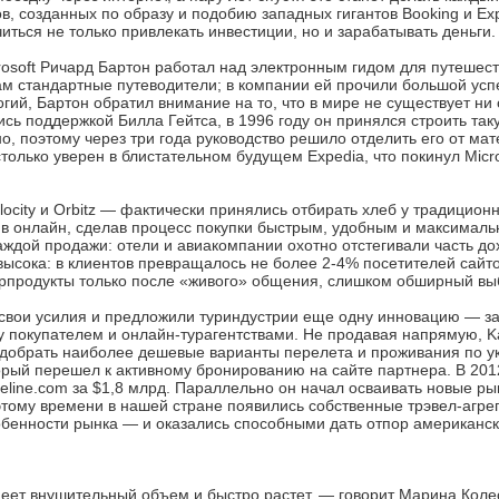
в, созданных по образу и подобию западных гигантов Booking и Exp
читься не только привлекать инвестиции, но и зарабатывать деньги.
rosoft Ричард Бартон работал над электронным гидом для путешес
ам стандартные путеводители; в компании ей прочили большой усп
гий, Бартон обратил внимание на то, что в мире не существует ни 
сь поддержкой Билла Гейтса, в 1996 году он принялся строить та
но, поэтому через три года руководство решило отделить его от ма
олько уверен в блистательном будущем Expedia, что покинул Micro
city и Orbitz — фактически принялись отбирать хлеб у традиционн
 в онлайн, сделав процесс покупки быстрым, удобным и максимал
аждой продажи: отели и авиакомпании охотно отстегивали часть д
высока: в клиентов превращалось не более 2-4% посетителей сайто
урпродукты только после «живого» общения, слишком обширный вы
ли свои усилия и предложили туриндустрии еще одну инновацию — з
у покупателем и онлайн-турагентствами. Не продавая напрямую, 
одобрать наиболее дешевые варианты перелета и проживания по 
орый перешел к активному бронированию на сайте партнера. В 201
eline.com за $1,8 млрд. Параллельно он начал осваивать новые ры
 этому времени в нашей стране появились собственные трэвел-агре
бенности рынка — и оказались способными дать отпор американск
меет внушительный объем и быстро растет, — говорит Марина Коле