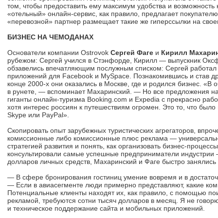
том, чтобы предоставить ему максимум удобства и возможность
«отельный» онлайн-сервис, как правило, предлагает покупателю 
«перевозной» партнер размещает такие же гиперссылки на свое
БИЗНЕС НА ЧЕМОДАНАХ
Основатели компании Ostrovok
Сергей Фаге
и
Кирилл Махари
рубежом: Сергей учился в Стэнфорде, Кирилл — выпускник Оксф
обзавелись впечатляющим послужным списком: Сергей работал в
приложений для Facebook и MySpace. Познакомившись и став др
конце 2000-х они оказались в Москве, где и родился бизнес. «В
в рунете, — вспоминает Махаринский. — Но все предложения на 
гиганты онлайн-туризма Booking.com и Expedia с прекрасно раб
хотя интерес россиян к путешествиям огромен. Это то, что был
Skype или PayPal».
Скопировать опыт зарубежных туристических агрегаторов, впро
комиссионные либо комиссионные плюс реклама — универсальны 
стратегией развития и понять, как организовать бизнес-процесс
консультировали самые успешные предприниматели индустрии — 
долларов личных средств, Махаринский и Фаге быстро занялись 
— В сфере бронирования гостиниц умение вовремя и в достаточ
— Если в авиасегменте люди примерно представляют, какие ком
Потенциальные клиенты находят их, как правило, с помощью пои
рекламой, требуются сотни тысяч долларов в месяц. Я не говор
и техническое поддержание сайта и мобильных приложений.